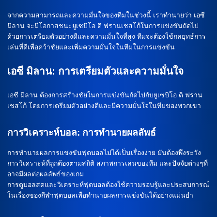
จากความสามารถและความมั่นใจของทีมในช่วงนี้ เราทำนายว่า เอซี
มิลาน จะมีโอกาสชนะยูเซบิโอ ดิ ฟรานเชสโก้ในการแข่งขันถัดไป
ด้วยการเตรียมตัวอย่างดีและความมั่นใจที่สูง ทีมจะต้องใช้กลยุทธ์การ
เล่นที่ดีเพื่อคว้าชัยและเพิ่มความมั่นใจในทีมในการแข่งขัน
เอซี มิลาน: การเตรียมตัวและความมั่นใจ
เอซี มิลาน ต้องการสร้างชัยในการแข่งขันถัดไปกับยูเซบิโอ ดิ ฟราน
เชสโก้ โดยการเตรียมตัวอย่างดีและมีความมั่นใจในทีมของพวกเขา
การวิเคราะห์บอล: การทำนายผลลัพธ์
การทำนายผลการแข่งขันฟุตบอลไม่ได้เป็นเรื่องง่าย มันต้องพึงระวัง
การวิเคราะห์ที่ถูกต้องตามสถิติ สภาพการเล่นของทีม และปัจจัยต่างๆที่
อาจมีผลต่อผลลัพธ์ของเกม
การดูบอลสดและวิเคราะห์ฟุตบอลต้องใช้ความรอบรู้และประสบการณ์
ในเรื่องของกีฬาฟุตบอลเพื่อทำนายผลการแข่งขันได้อย่างแม่นยำ