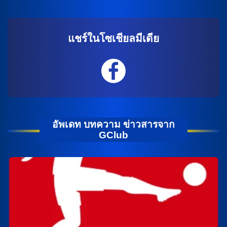
แชร์ในโซเชียลมีเดีย
อัพเดท บทความ ข่าวสารจาก
GClub