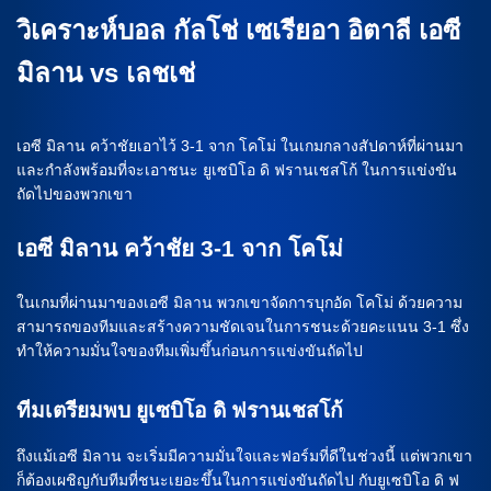
วิเคราะห์บอล กัลโช่ เซเรียอา อิตาลี เอซี
มิลาน vs เลชเช่
เอซี มิลาน คว้าชัยเอาไว้ 3-1 จาก โคโม่ ในเกมกลางสัปดาห์ที่ผ่านมา
และกำลังพร้อมที่จะเอาชนะ ยูเซบิโอ ดิ ฟรานเชสโก้ ในการแข่งขัน
ถัดไปของพวกเขา
เอซี มิลาน คว้าชัย 3-1 จาก โคโม่
ในเกมที่ผ่านมาของเอซี มิลาน พวกเขาจัดการบุกอัด โคโม่ ด้วยความ
สามารถของทีมและสร้างความชัดเจนในการชนะด้วยคะแนน 3-1 ซึ่ง
ทำให้ความมั่นใจของทีมเพิ่มขึ้นก่อนการแข่งขันถัดไป
ทีมเตรียมพบ ยูเซบิโอ ดิ ฟรานเชสโก้
ถึงแม้เอซี มิลาน จะเริ่มมีความมั่นใจและฟอร์มที่ดีในช่วงนี้ แต่พวกเขา
ก็ต้องเผชิญกับทีมที่ชนะเยอะขึ้นในการแข่งขันถัดไป กับยูเซบิโอ ดิ ฟ