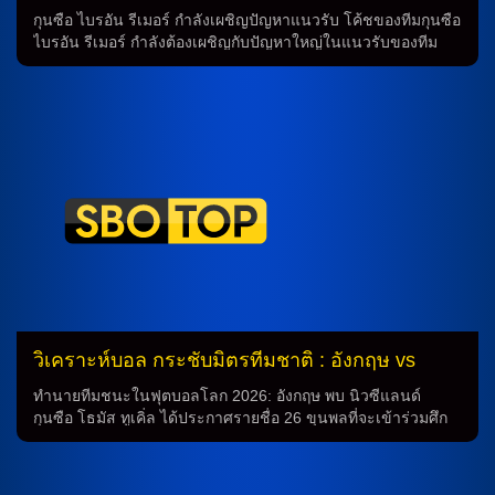
ยูเครน
กุนซือ ไบรอัน รีเมอร์ กำลังเผชิญปัญหาแนวรับ โค้ชของทีมกุนซือ
ไบรอัน รีเมอร์ กำลังต้องเผชิญกับปัญหาใหญ่ในแนวรับของทีม
เนื่องจากการบาดเจ็บของ แคสเปอร์ ชไมเคิ่ล ผู้รักษาประตูสุดมือ
อายุ 39 ปี ทำให้ต้องลาออกจากสนามชะงักการเล่นชั่วคราว ส่วน
อันเดรียส คริสเตนเซ่น แข้งแนวรับยังมีปัญหาในการเข้าเล่น
เนื่องจากการบาดเจ็บที่รบกวน การทำนายสำหรับเกมถัดไป โค้ช
ทีมกำลังทำการวิเคราะห์การเล่นในเกมถัดไปและถือว่าจำเป็นต้อง
ใช้กลยุทธ์การโรเตชั่นบางส่วนจากเกมล่าสุด เพื่อทดลองแท็คติก
ใหม่ๆ โดยวางระบบ 4-3-3 และให้ อัลเบิร์ต กรอนเบค, ราสมุส ฮอ
ยลุนด์ และ กุสตาฟ อิซัคเซ่น เป็นสามประสานแดนหน้า รายชื่อ
นักเตะที่คาดว่าจะเข้าเล่นในเกมถัดไป ในระบบ 4-3-3 ของทีมจะ
มี มัดส์ เฮอร์มานเซ่น อเล็กซานเดอร์ บาห์, โยอาคิม อันเดอร์เซ่น,
ยานนิค เวสเตอร์การ์ด, โยอาคิม เมห์เล่ และ มอร์เท่น ฮุลมานด์,
ปิแอร์-เอมิล ฮอยเบิร์ก, คริสเตียน อีริคเซ่น อัลเบิร์ต […]
วิเคราะห์บอล กระชับมิตรทีมชาติ : อังกฤษ vs
นิวซีแลนด์
ทำนายทีมชนะในฟุตบอลโลก 2026: อังกฤษ พบ นิวซีแลนด์
กุนซือ โธมัส ทูเคิ่ล ได้ประกาศรายชื่อ 26 ขุนพลที่จะเข้าร่วมศึก
ฟุตบอลโลก 2026 ซึ่งมีเหล่านักเตะดาวระดับโลกอย่างฟิล โฟ
เดน, โคล พาลเมอร์ และ แฮร์รี่ แม็กไกวร์ติดอยู่ในรายชื่อ แต่
สถานการณ์อาจมีการเปลี่ยนแปลงหากมีการบาดเจ็บเข้ามาก่อน