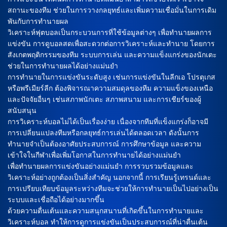
สถานะของทีม ช่วยในการวางกลยุทธ์และเพิ่มความเชื่อมั่นในการเดิม
พันกับการทำนายผล
วิเคราะห์ฟุตบอลเป็นกระบวนการที่ใช้ข้อมูลต่างๆ เพื่อทำนายผลการ
แข่งขัน การดูบอลสดเพื่อสะดวกต่อการวิเคราะห์และทำนาย โดยการ
สังเกตพฤติกรรมของทีม ระบบการเล่น และความแข็งแกร่งของนักเตะ
ช่วยในการทำนายผลได้อย่างแม่นยำ
การทำนายในการแข่งขันระดับสูง เช่นการแข่งขันในลีกเอ โปรตุเกส
หรือพรีเมียร์ลีก ต้องพิจารณาความสมดุลของทีม ความแข็งของเหนือ
และปัจจัยอื่นๆ เช่นสภาพนักเตะ สภาพสนาม และการเชียร์ของผู้
สนับสนุน
การวิเคราะห์บอลไม่ได้เป็นเรื่องง่าย เนื่องจากทีมที่แข็งแกร่งก็อาจมี
การเปลี่ยนแปลงทีมหรือกลยุทธ์การเล่นได้ตลอดเวลา ดังนั้นการ
ทำนายจำเป็นต้องอาศัยประสบการณ์ การศึกษาข้อมูล และความ
เข้าใจในกีฬาเพื่อเพิ่มโอกาสในการทำนายได้อย่างแม่นยำ
เพื่อทำนายผลการแข่งขันอย่างแม่นยำ การรวบรวมข้อมูลและ
วิเคราะห์อย่างถูกต้องเป็นสิ่งสำคัญ นอกจากนี้ การเรียนรู้เทรนด์และ
การเปรียบเทียบข้อมูลระหว่างทีมจะช่วยให้การทำนายเป็นไปอย่างเป็น
ระบบและเชื่อถือได้อย่างมากขึ้น
ด้วยความตื่นเต้นและความสนุกสนานที่เกิดขึ้นในการทำนายและ
วิเคราะห์บอล ทำให้การดูการแข่งขันเป็นประสบการณ์ที่น่าตื่นเต้น