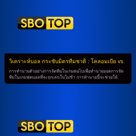
วิเคราะห์บอล กระชับมิตรทีมชาติ : โคลอมเบีย vs
จอร์แดน
การทำนายตัวอย่างการจัดทีมในเกมต่อไปเพื่อทำนายยอดการจัด
ทีมในเกมฟุตบอลที่จะถูกเล่นในไม่ช้า การทำนายนี้จะช่วยให้
แฟนๆฟุตบอลทุกคนได้มีภาพรวมของทีมที่จะเข้าสนามและเตรียม
เส้นทางที่จะเดินในการแข่งขันกัน การทำนายสำหรับทีมหนึ่ง ใน
เกมนี้ทีมหนึ่งจะใช้ระบบการจัดทีม 4-2-3-1 โดยมีเจฟเฟอร์สัน
เลอร์มาเป็นแกนหลักในตัวกลาง และหลุยส์ ซัวเรซ โดยจะเป็นก
องหน้าตัวเป้า ทีมจะมีดาวิด ออสปิน่า อยู่ในประตู เรื่อะนีล มูน
ญอซ, เยร์รี่ มิน่า, ดาวินซอน ซานเชซ, และโยฮัน โมจิก้าอยู่ใน
เส้นป้องกัน การทำนายสำหรับทีมอีกหนึ่งทีม สำหรับทีมอีกหนึ่งทีม
จะใช้ระบบการจัดทีม 3-4-3 โดยมีนูร์ อัล ราวับเดห์เป็นแกนหลัก
ในตัวกลาง นอกจากนี้ อิบราฮิม ซาบรา และ อาลี อาไซเซห์ และ