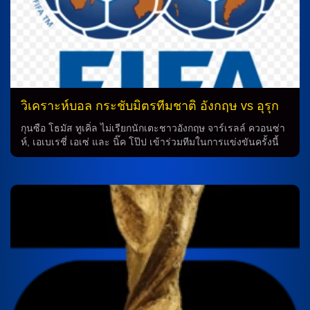
ได้ ทั้งนี้ ยังมีการทำนายว่า บรีล เอ็มโบโล่ จะเป็นผู้ที่จะมีโอกาส
สำคัญในการทำประตูสำคัญให้กับทีมในเกมนี้ โดยจะได้รับการ
สนับสนุนจาก ฟาเบียน รีเดอ และ ดาน เอ็นดอย ที่จะมีหน้าที่สร้าง
โอกาสให้กับเขา สำหรับทีมสวิตเซอร์แลนด์ จะเริ่มเล่นในระบบ
4-2-3-1 โดยมี กรานิต ชาก้า และ มิเชล เอบิสเชอร์ ที่จะมีหน้าที่
เป็นกองกลางที่มีคุณสมบัติที่ดีในการเล่นทั้งทางรุกและตั้งรับ ใน
ที่สุด การทำนายว่า รูเบน วาร์กัส และ ฟาเบียน รีเดอ จะเป็นคนที่
จะบททุกๆ ส่วนสำคัญของทีมในเกมนี้ นอกจากนี้ ยูเลี่ยน […]
วิเคราะห์บอล กระชับมิตรทีมชาติ อังกฤษ vs อุรุก
วัย
กุนซือ โธมัส ทูเคิ่ล ไม่เรียกนักเตะชาวอังกฤษ จาร์เรลล์ ควอนซ่า
ห์, เอเบเรชี่ เอเซ่ และ นิ๊ค โป๊ป เข้าร่วมทีมในการแข่งขันครั้งนี้
โดยที่ ไคล์ วอล์คเกอร์ ฟูลแบ็คคนเก่งของทีมได้ลาออกจากทีมชาติ
อย่างสุภาพ. การจัดวางทีมจะใช้ระบบ 4-3-3 พร้อมส่ง บูกาโย่
ซาก้า, แฮร์รี่ เคน และ จาร์ร็อด โบเว่น ออกเริ่มต้นในหน้าสาม
ประสาน นอกจากนี้, กุนซือ มาร์เซโล่ บิเอลซ่า ไม่ได้มี ลูกัส ตอร์
ไรร่า, โรดริโก้ เบนตานกูร์ และ นาอิตาน นานเดซ กลุ่มนักเตะ
กลางที่ไม่ได้ร่วมทีมในการแข่งขันนี้. นอกจากนี้, กลุ่มหลักที่เหลือ
ต่างมีโอกาสลงเริ่มต้นตั้งแต่เกมแรกในระบบ 4-3-3 พร้อมส่ง ไบ
รอัน โรดริเกวซ, ดาร์วิน นูนเญซ และ ฟากุนโด้ ตอร์เรส เพื่อเป็น
ตัวเสริมในการทำประตู ในการแข่งขันครั้งนี้, ทีมจะใช้ระบบ 4-3-
3 […]