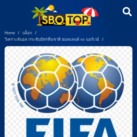
Home
/
บล็อก
/
วิเคราะห์บอล กระชับมิตรทีมชาติ ฮอลแลนด์ vs นอร์เวย์
/