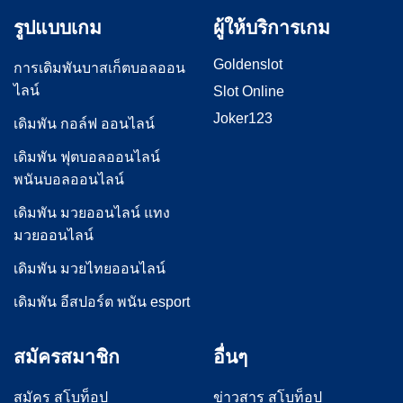
รูปแบบเกม
ผู้ให้บริการเกม
Goldenslot
การเดิมพันบาสเก็ตบอลออน
ไลน์
Slot Online
Joker123
เดิมพัน กอล์ฟ ออนไลน์
เดิมพัน ฟุตบอลออนไลน์
พนันบอลออนไลน์
เดิมพัน มวยออนไลน์ แทง
มวยออนไลน์
เดิมพัน มวยไทยออนไลน์
เดิมพัน อีสปอร์ต พนัน esport
สมัครสมาชิก
อื่นๆ
สมัคร สโบท็อป
ข่าวสาร สโบท็อป