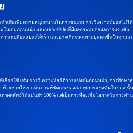
ย
ทำเพื่อเพิ่มความสนุกสนานในการชมเกม การวิเคราะห์บอลไม่ได้เพี
ีมในเกมก่อนหน้า และหลายปัจจัยที่มีผลกระทบต่อผลการแข่งขัน
ลมีความเปลี่ยนแปลงได้เร็ว และอาจเกิดผลเฉพาะบุคคลขึ้นในทุกเก
เลือกใช้ เช่น การวิเคราะห์สถิติการแข่งขันก่อนหน้า, การศึกษ
สด ที่จะช่วยให้เราเห็นภาพที่ชัดเจนของสภาพการแข่งขันในขณะนั้
ดาผลลัพธ์ให้แม่นยำ 100% แต่เป็นการที่จะเพิ่มโอกาสในการทำนาย