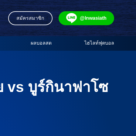
@lnwasiath
สมัครสมาชิก
ผลบอลสด
ไฮไลท์ฟุตบอล
ย vs บูร์กินาฟาโซ