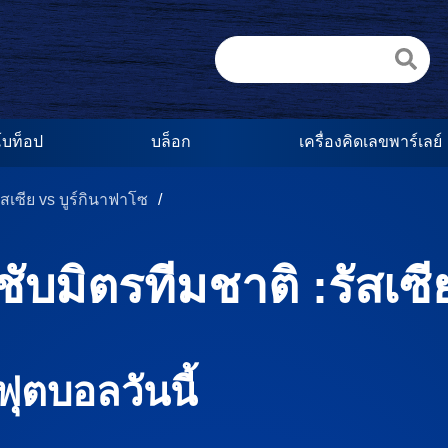
บท็อป
บล็อก
เครื่องคิดเลขพาร์เลย์
/
สเซีย vs บูร์กินาฟาโซ
ับมิตรทีมชาติ :รัสเซี
ตบอลวันนี้