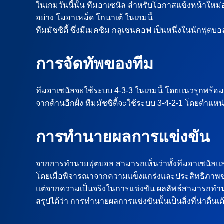
ในเกมวันนี้นั้น ทีมอาเซนัล สำหรับโอกาสแข้งหน้าใหม่อ
อย่าง โมฮาเหม็ด โกนาเต้ ในเกมนี้
ทีมมัชซิตี้ ซึ่งมีเมคซิม กลูเชนคอฟ เป็นหนึ่งในนักฟุตบ
การจัดทัพของทีม
ทีมอาเซนัลจะใช้ระบบ 4-3-3 ในเกมนี้ โดยแนวรุกพร้อม
จากด้านอีกฝั่ง ทีมมัชซิตี้จะใช้ระบบ 3-4-2-1 โดยตำแห
การทำนายผลการแข่งขัน
จากการทำนายฟุตบอล สามารถเห็นว่าทั้งทีมอาเซนัลและ
โดยเมื่อพิจารณาจากความแข็งแกร่งและประสิทธิภาพของ
แต่จากความเป็นจริงในการแข่งขัน ผลลัพธ์สามารถทำน
สรุปได้ว่า การทำนายผลการแข่งขันนั้นเป็นสิ่งที่น่าตื่นเ