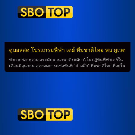
พร้อมในด้านการเล่นและติดตามการทำนายวิเคราะห์บอลอย่าง
ใกล้ชิด เพื่อให้ทุกคนได้ชมการแข่งขันอย่างเต็มที่ เมื่อทีมชาติไทย
เตรียมพร้อมแล้ว นอกจากนั้นทีมชาติไทยยังได้กำหนดระบบการ
เล่นให้เข้ากับระบบ 4-3-3 โดยมีนักเตะสุดเก่งมาช่วยเสริมแสดง
ความแข็งแกร่งของทีมได้แก่ เอราวัณ การ์นิเย่, ธีรศิลป์ แดงดา
และ จู๊ด ซุ่นทรัพย์ เบลล์ ซึ่งเป็นดาวรุ่งสุดประทับใจ ทีมชาติคูเวต
ภายใต้การคุมทีมของ เฮลิโอ ซูซ่า มีสภาพทีมสมบูรณ์พร้อมรบ
เนื่องจากไม่มีรายงานผู้เล่นขาประจำต้องเจออาการบาดเจ็บเล่น
ดูบอลสด โปรแกรมฟีฟ่า เดย์ ทีมชาติไทย พบ คูเวต
งานแต่อย่างใด คาดว่าเกมนี้จะจัดทัพในระบบ 4-3-3 พร้อมกับ
5 มิ.ย.69
ผสมผสานแกนหลักและดาวรุ่ง นำโดยกัปตันทีม ยูเซฟ นาสเซอร์
ทำกายย่อยฟุตบอลระดับนานาชาติระดับ A ในปฏิทินฟีฟ่าเดย์ใน
ในแดนหน้าที่พร้อมยืนหอกตัวเป้าโดยมี อีด อัล ราชีดี้ กับ […]
เดือนมิถุนายน สุดยอดการแข่งขันที่ “ช้างศึก” ทีมชาติไทย ที่อยู่ใน
อันดับที่ 93 ของโลก จะพบกันกับทีมชาติคูเวตที่อยู่อันดับที่ 134
ของโลก ณ สนามบอลในปทุมธานี ในเวลา 19.30 น. ตามเวลา
ประเทศไทย โดยการพบกันของทั้งสองทีมเคยเกิดขึ้นมาแล้ว
ทั้งหมด 11 ครั้ง โดยทีมชาติไทยได้ชนะ 4 ครั้ง สมอ 1 ครั้ง และ
คูเวตได้ชนะ 6 ครั้ง ในเวลานั้นทีมชาติไทยสามารถทำประตูได้
16 ประตู และเสียประตูไปทั้งหมด 27 ประตู ในขณะที่คูเวตทำ
ประตูได้ 27 ประตู และเสียประตูไปทั้งหมด 16 ประตู ทีมชาติไทย
กำลังเตรียมตัวให้พร้อมสำหรับการแข่งขันครั้งใหม่ในโปรแกรม
ฟีฟ่าเดย์ในเดือนมิถุนายน โดยการเจอกันครั้งแรกกับทีมชาติคูเวต
โดยทุกความสามารถของทีมชาติไทยจะถูกถ่ายทอดสดทางช่อง
ไทยรัฐทีวี ช่อง 32 และผ่านช่อง Facebook และ YouTube