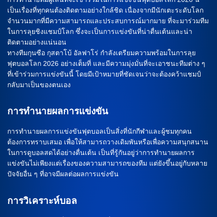
เป็นเรื่องที่ทุกคนต้องติดตามอย่างใกล้ชิด เนื่องจากมีนักเตะระดับโลก
จำนวนมากที่มีความสามารถและประสบการณ์มากมาย ที่จะมาร่วมทีม
ในการลุยชิงแชมป์โลก ซึ่งจะเป็นการแข่งขันที่น่าตื่นเต้นและน่า
ติดตามอย่างแน่นอน
ทางทีมกุนซือ กุสตาโบ้ อัลฟาโร่ กำลังเตรียมความพร้อมในการลุย
ฟุตบอลโลก 2026 อย่างเต็มที่ และมีความมุ่งมั่นที่จะเอาชนะทีมต่าง ๆ
ที่เข้าร่วมการแข่งขันนี้ โดยมีเป้าหมายที่ชัดเจนว่าจะต้องคว้าแชมป์
กลับมาเป็นของตนเอง
การทำนายผลการแข่งขัน
การทำนายผลการแข่งขันฟุตบอลเป็นสิ่งที่นักกีฬาและผู้ชมทุกคน
ต้องการทราบเสมอ เพื่อให้สามารถวางเดิมพันหรือเพื่อความสนุกสนาน
ในการดูบอลสดได้อย่างตื่นเต้น เป็นที่รู้กันอยู่ว่าการทำนายผลการ
แข่งขันไม่เพียงแต่เรื่องของความสามารถของทีม แต่ยังขึ้นอยู่กับหลาย
ปัจจัยอื่น ๆ ที่อาจมีผลต่อผลการแข่งขัน
การวิเคราะห์บอล