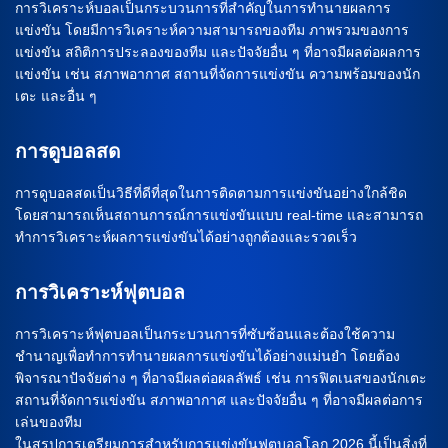
การวิเคราะห์บอลเป็นกระบวนการที่สำคัญในการทำนายผลการ
แข่งขัน โดยมีการวิเคราะห์ความสามารถของทีม ภาพรวมของการ
แข่งขัน สถิติการประลองของทีม และปัจจัยอื่น ๆ ที่อาจมีผลต่อผลการ
แข่งขัน เช่น สภาพอากาศ สถานที่จัดการแข่งขัน ความพร้อมของนัก
เตะ และอื่น ๆ
การดูบอลสด
การดูบอลสดเป็นวิธีที่ดีที่สุดในการติดตามการแข่งขันอย่างใกล้ชิด
โดยสามารถเห็นสถานการณ์การแข่งขันแบบ real-time และสามารถ
ทำการวิเคราะห์ผลการแข่งขันได้อย่างถูกต้องและรวดเร็ว
การวิเคราะห์ฟุตบอล
การวิเคราะห์ฟุตบอลเป็นกระบวนการที่ซับซ้อนและต้องใช้ความ
ชำนาญเพื่อทำการทำนายผลการแข่งขันได้อย่างแม่นยำ โดยต้อง
พิจารณาปัจจัยต่าง ๆ ที่อาจมีผลต่อผลลัพธ์ เช่น การฟิตเนสของนักเตะ
สถานที่จัดการแข่งขัน สภาพอากาศ และปัจจัยอื่น ๆ ที่อาจมีผลต่อการ
เล่นของทีม
ในสรุปการเตรียมการสำหรับการแข่งขันฟุตบอลโลก 2026 นี้เป็นสิ่งที่