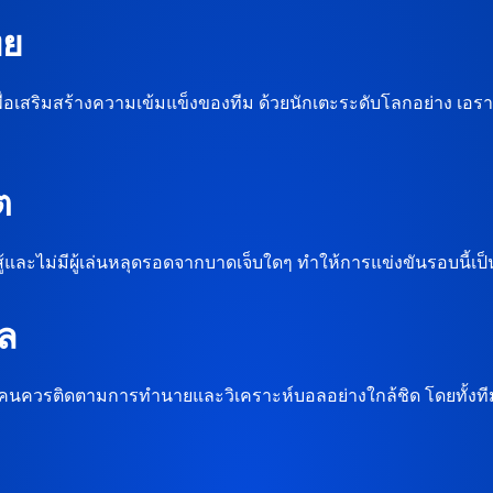
ทย
อเสริมสร้างความเข้มแข็งของทีม ด้วยนักเตะระดับโลกอย่าง เอราวัณ ก
ต
สู้และไม่มีผู้เล่นหลุดรอดจากบาดเจ็บใดๆ ทำให้การแข่งขันรอบนี้เป
ล
คนควรติดตามการทำนายและวิเคราะห์บอลอย่างใกล้ชิด โดยทั้งทีม