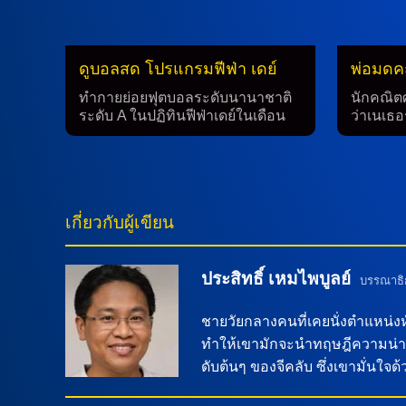
ดูบอลสด โปรแกรมฟีฟ่า เดย์
พ่อมดค
ทีมชาติไทย พบ คูเวต 5 มิ.ย.69
“เนเธอร
ทำกายย่อยฟุตบอลระดับนานาชาติ
นักคณิต
โลก 20
ระดับ A ในปฏิทินฟีฟ่าเดย์ในเดือน
ว่าเนเธ
มิถุนายน สุดยอดการแข่งขันที่ “ช้าง
โลก 202
ศึก” ทีมชาติไทย ที่อยู่ในอันดับที่ 93
คณิตศาส
ของโลก จะพบกันกับทีมชาติคูเวตที่
ความประ
อยู่อันดับที่ 134 ของโลก ณ สนาม
ความถูก
บอลในปทุมธานี ในเวลา 19.30 น.
ที่จะคว้
เกี่ยวกับผู้เขียน
ตามเวลาประเทศไทย โดยการพบ
ล่าสุด (
กันของทั้งสองทีมเคยเกิดขึ้นมาแล้ว
และอาร์
ทั้งหมด 11 ครั้ง โดยทีมชาติไทยได้
จำลองทา
ประสิทธิ์ เหมไพบูลย์
ชนะ 4 ครั้ง สมอ 1 ครั้ง และคูเวตได้
ทำนายล่า
บรรณาธิ
ชนะ 6 ครั้ง ในเวลานั้นทีมชาติไทย
ชาติเนเ
สามารถทำประตูได้ 16 ประตู และ
2026 โ
ชายวัยกลางคนที่เคยนั่งตำแหน่
เสียประตูไปทั้งหมด 27 ประตู ใน
ทางคณิต
ทำให้เขามักจะนำทฤษฎีความน่าจ
ขณะที่คูเวตทำประตูได้ 27 ประตู
เข้าชิงก
ดับต้นๆ ของจีคลับ ซึ่งเขามั่นใ
และเสียประตูไปทั้งหมด 16 ประตู
ระบบการ
ทีมชาติไทยกำลังเตรียมตัวให้พร้อม
นายของเ
สำหรับการแข่งขันครั้งใหม่ใน
ทางเศรษ