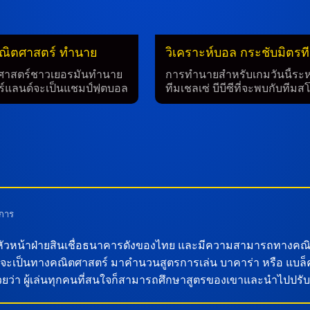
ณิตศาสตร์ ทำนาย
วิเคราะห์บอล กระชับมิตรท
์แลนด์ ” คว้าแชมป์บอล
ชาติ : สโลวีเนีย vs ไซปรัส
ศาสตร์ชาวเยอรมันทำนาย
การทำนายสำหรับเกมวันนี้ระห
26
อร์แลนด์จะเป็นแชมป์ฟุตบอล
ทีมเชลเซ่ บีบีซีที่จะพบกับทีมสโ
6 โยอาคิม เคลเมนท์ นัก
เนีย ดูเหมือนว่าเบนจามิน เซส
ตร์ชาวเยอรมัน ได้สร้าง
ไม่สามารถเข้าร่วมเกมนี้ได้
หลาดใจให้กับโลกด้วย
เนื่องจากอาการบาดเจ็บ แต่ก็ย
ต้องของการทำนายทีมชาติ
ว่าเกมนี้น่าจะมีซาน วิพอตนิก
าแชมป์ฟุตบอลโลก 3 ครั้ง
อันดราซ์ สปอราร์ มาร่วมสู้กับ
เยอรมนี 2014, ฝรั่งเศส 2018
ส่วนในหมู่กองกลาง จะขาดสอ
เจนตินา 2022) ด้วยแบบ
เตะสำคัญอย่าง ติมี่ แม็กซ์ เอล
งคณิตศาสตร์ ในการ
และ ยอน โกเรนซ์ สแตนโควิช 
สุด เคลเมนท์ได้ระบุว่าทีม
ทีมก็มีนักเตะสำรองที่มาแทนที่
การ
ธอร์แลนด์จะเป็นแชมป์โลก
คุณภาพ รายชื่อนักเตะที่คาดว่
ดยการคำนวณแบบจำลอง
เข้าร่วมเกม ในระบบ (3-5-2) จ
งหัวหน้าฝ่ายสินเชื่อธนาคารดังของไทย และมีความสามารถทางคณิ
ศาสตร์ โดยทีมจะมีโอกาส
ยาน โอบลัค ในประตู และมีเบ
ะเป็นทางคณิตศาสตร์ มาคำนวนสูตรการเล่น บาคาร่า หรือ แบล็คแจ
ับโปรตุเกสในชิงชนะเลิศ
าโล, บิโยล, เดอร์คูชิช, คาร์นิช
จด้วยว่า ผู้เล่นทุกคนที่สนใจก็สามารถศึกษาสูตรของเขาและนำไปปรั
ทำนายที่ใช้ ระบบการทำ
ลอฟริช, เซริน, เซสลาร์, เวอร์บ
คลเมนท์ผสมผสานตัวชี้วัด
ปอราร์, และ วิพอตนิก เข้าร่ว
ฐศาสตร์มหภาคและที่
แข่งขัน ส่วนใน (4-4-2) จะมีมิ