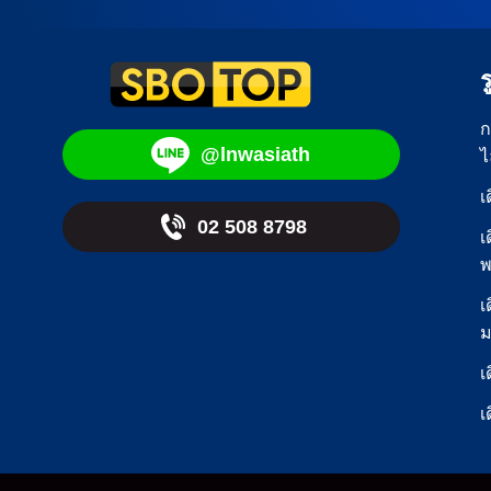
โปรแกรมฟีฟ่าเดย์ในเดือนมิถุนายน
เกี่ยวข้
โดยการเจอกันครั้งแรกกับทีมชาติ
หัว, ประ
คูเวต โดยทุกความสามารถของทีม
คะแนนจั
ชาติไทยจะถูกถ่ายทอดสดทางช่อง
เปรียบข
ไทยรัฐทีวี ช่อง 32 และผ่านช่อง
นี้ เคล
ก
Facebook และ YouTube Thairath
สถานการ
@lnwasiath
Sport เกมนี้เป็นโอกาสที่ดีให้ทีมชาติ
เข้าไปด้
ไ
ไทยแสดงความสามารถของพวก
บังเอิญ,
เขาให้เห็นกับเพื่อนบ้านที่มาดูการ
การณ์ใน
เ
แข่งขันโดยตรง […]
ผลลัพธ์ข
02 508 8798
เ
เท่านั้
การทำนา
พ
ชาติเนเธ
เ
ฟุตบอลโล
ให้กับผู้
ม
ความแปล
การใช้
เ
กีฬาที่ท
เ
การทำนาย
ให้กับแ
และการว
เป็นโอกา