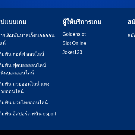
องกับฟุตบอล เช่น GDP ต่อ
ในประตู และมีชิคคิส, เซียลิส,
ชากร, อุณหภูมิเฉลี่ย,
จิโอตู, กอร์เรอา, ลอยซู, อันเดร
ดอันดับฟีฟ่า, และความได้
ชาราลัมปอส, คาสตานอส, คา
รูปแบบเกม
ผู้ให้บริการเกม
สม
องประเทศเจ้าภาพ นอกจาก
ลิส และ ปิตตาส มาร่วมร่วมกา
เมนท์ได้ทำการจำลอง
แข่งขัน คุณภาพของทีมและก
Goldenslot
ารเดิมพันบาสเก็ตบอลออน
สมั
ณ์ที่รวมตัวแปร “โชค”
ทำนาย แม้ทีมสโลวีเนียจะลง
วย โดยให้เหตุผลว่า ความ
ด้วยสภาพทีมที่ไม่สมบูรณ์นัก แ
ลน์
Slot Online
 ฟอร์มการเล่น, และสภาพ
ด้วยคุณภาพของนักเตะและ
Joker123
วันแข่งขัน สามารถอธิบาย
ดิมพัน กอล์ฟ ออนไลน์
มาตรฐานทีมที่เหนือกว่า […]
องเกมได้ประมาณครึ่งหนึ่ง
ดิมพัน ฟุตบอลออนไลน์
น ความน่าสนใจในการทำนาย
ยของเคลเมนท์เกี่ยวกับทีม
นันบอลออนไลน์
อร์แลนด์ที่จะเป็นแชมป์
ดิมพัน มวยออนไลน์ แทง
ก 2026 ได้เป็นที่น่าสนใจ
ชมกีฬาทั่วโลก เนื่องจาก
วยออนไลน์
กใหม่และน่าตื่นเต้นของ
คณิตศาสตร์ในการทำนาย
ดิมพัน มวยไทยออนไลน์
ุกคนต่างสนใจ นอกจากนี้
ดิมพัน อีสปอร์ต พนัน esport
นี้ยังสร้างความตื่นเต้น
ฟนๆฟุตบอลที่สนใจดูบอลสด
ิเคราะห์ฟุตบอล เนื่องจาก
สที่จะเห็นทีมชาติ