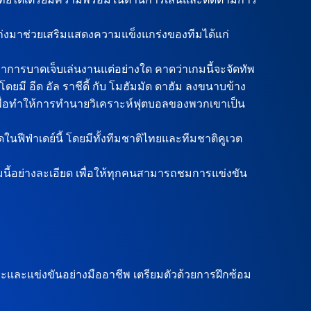
เก่งมาช่วยเสริมแสดงความแข็งแกร่งของทีมได้แก่
าการบาดเจ็บเล่นงานแต่อย่างใด คาดว่าเกมนี้จะจัดทัพ
มี อีด อัล ราชีดี้ กับ โมฮัมมัด ดาฮัม ลงขนาบข้าง
ุดเพื่อทำให้การทำนายวิเคราะห์ฟุตบอลของพวกเขาเป็น
นฟีฟ่าเดย์นี้ โดยมีทั้งทีมชาติไทยและทีมชาติคูเวต
กมนี้อย่างละเอียด เพื่อให้ทุกคนสามารถชมการแข่งขัน
กษะและแข่งขันอย่างมืออาชีพ เตรียมตัวด้วยการฝึกซ้อม