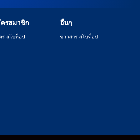
 พานา
หลากหลายในการเข้าทำ ขณะที่ ไอ
อู,
วอรี่ โคสต์ แม้จะเล่นด้วยวินัย แต่
โคอุล
ศักยภาพยังเป็นรองพอสมควร นาย
ัครสมาชิก
อื่นๆ
ร
ใหญ่ เอแมร์ส ฟาเอ จะหมดสิทธิ์ใช้
าร
งาน เซบาสเตียน อัลแลร์ แค่เพียง
คร สโบท็อป
ข่าวสาร สโบท็อป
สนาม
รายเดียวเท่านั้นที่มีอาการบาดเจ็บ
ต่
ด้านการจัดทัพในระบบ 4-3-3 แนว
รับวาง โอดิลอน คอสซูนู กับ อุสมัน
ดิโอม็องเด้ คุมแผงหลัง แดนกลางมี
แกนหลักที่ […]