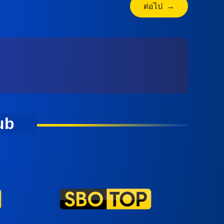
ต่อไป →
ub