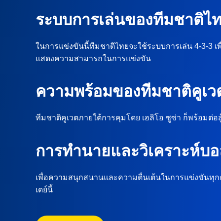
ระบบการเล่นของทีมชาติไ
ในการแข่งขันนี้ทีมชาติไทยจะใช้ระบบการเล่น 4-3-3 เพื่
แสดงความสามารถในการแข่งขัน
ความพร้อมของทีมชาติคูเว
ทีมชาติคูเวตภายใต้การคุมโดย เฮลิโอ ซูซ่า ก็พร้อมต่อ
การทำนายและวิเคราะห์บอ
เพื่อความสนุกสนานและความตื่นเต้นในการแข่งขันทุก
เดย์นี้