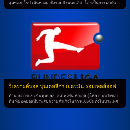
อย่างไรก็ตาม ทีมที่จะชนะนั้นจะต้องใช้ความสามารถและความ
สุดของยุโรป เดินทางมาถึงรอบชิงชนะเลิศ โดยเป็นการพบกัน
อดทนในการแข่งขันอย่างเต็มที่เพื่อสามารถคว้าชัยชนะไปครอง
ระหว่าง คริสตัล พาเลซ ทีมจากศึกพรีเมียร์ลีก พบ ราโย บาเยกา
ได้สำเร็จในการแข่งขันครั้งนี้ ทำให้เป็นการดูบอลสดที่น่าตื่นเต้น
โน่ ทีมจาก ลา ลีกา ที่ ไลป์ซิก สเตเดี้ยม ในเมืองไลป์ซิก ประเทศ
และไม่ควรพลาด การทำนายและวิเคราะห์บอล: ความสำคัญของ
เยอรมนี คู่นี้จะเตะกันในวันพุธที่ 27 พฤษภาคมนี้ เวลา 02.00 น.
การทำนายในการแข่งขันฟุตบอล การทำนายทีมในการแข่งขัน
ตามเวลาประเทศไทย สถิติที่ผ่านมาคู่นี้พบกันครั้งแรกใน
ฟุตบอลไม่ได้มีแค่ความสนุกสนานสำหรับนักกีฬาและแฟนต่าง ๆ
ประวัติศาสตร์ Reuters/David Klein โอลิเวอร์ กลาสเนอร์ คุมทีม
เท่านั้น แต่ยังมีความสำคัญในการวิเคราะห์ผลการแข่งขัน ซึ่ง
คริสตัล พาเลซ เป็นนัดสุดท้าย ฟุตบอลยูฟ่า คอนเฟเรนซ์ ลีก นัด
สามารถช่วยให้ผู้เล่นและโค้ชมีการเตรียมความพร้อมในการ
ชิงชนะเลิศ คริสตัล พาเลซ พบ ราโย บาเยกาโน่ ถ่ายทอดสด :
แข่งขันอย่างมีประสิทธิภาพมากยิ่งขึ้น การทำนายทีมคริสตัล พา
beIN SPORTS 3 โอลิเวอร์ กลาสเนอร์ กุนซือชาวออสเตรียของ
เลซและอิโก้ เปเรซในการแข่งขันล่าสุด นอกจากความสามารถ
คริสตัล พาเลซ […]
ของนักเตะและฟอร์มที่ยังคงคงอยู่ ยังมีปัจจัยอื่น ๆ ที่ส่งผลต่อผล
การแข่งขัน เช่น สภาพแวดล้อม การบรรลุผลลัพธ์ในการเดินทาง
และจัดการสถานการณ์ที่เป็นไปไม่ได้ ซึ่งเป็นปัจจัยที่สำคัญในการ
ทำนายผลการแข่งขัน นอกจากนี้ การวิเคราะห์บอลและการดูบอล
สดยังเป็นวิธีที่ช่วยให้นักกีฬาและแฟนต่าง ๆ สามารถเข้าใจ
วิเคราะห์บอล บุนเดสลีกา เยอรมัน รอบเพลย์ออฟ
สถานการณ์ในการแข่งขันได้อย่างลึกซึ้ง และสามารถเก็บข้อมูลที่
(นัดสอง) : พาเดอร์บอร์น vs โวล์ฟสบวร์ก
มีประโยชน์เพื่อการทำนายผลการแข่งขันในอนาคต […]
ทำนายการแข่งขันฟุตบอล: สเตฟเฟ่น ทิกเกส ผู้ให้ความหวังของ
ทีม ทีมฟุตบอลที่ประสบความสำเร็จในการแข่งขันทั้งในประเทศ
และระดับโลก ส่วนใหญ่มักมีการทำนายตัวจริงเกี่ยวกับผลการ
แข่งขัน โดยเฉพาะการทำนายที่เกี่ยวกับการเล่นฟุตบอล ซึ่งนั่นก็
คือเหตุผลที่ทำให้วงการฟุตบอลมีความน่าสนใจ และถูกสนใจ
อย่างมาก การทำนายการแข่งขันฟุตบอลอาจทำให้เราทราบผล