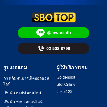
ไม่ได้เป็นเรื่องง่ายเนื่องจากมีปัจจัยมากมายที่ส่งผลต่อผลลัพธ์ของ
เกม เรียนรู้การวิเคราะห์ฟุตบอลและการทำนายอาจช่วยให้ผู้
สนใจฟุตบอลเข้าใจได้ลึกซึ้งมากขึ้น การวิเคราะห์บอลไม่ได้มีไว้
เพื่อทำนายผลการแข่งขันอย่างเดียว แต่ยังช่วยให้เห็นภาพรวม
ของทีมที่กำลังแข่งขันในด้านต่าง ๆ ไม่ว่าจะเป็นกลยุทธ์การเล่น,
พฤติกรรมของผู้เล่น, ความแข็งแกร่งของทีมต่อการโจมตีและ
ป้องกัน ซึ่งเป็นปัจจัยสำคัญที่ทำให้เข้าใจประสิทธิภาพของทีมได้
@lnwasiath
มากขึ้น การทำนายการแข่งขันฟุตบอลไม่ได้เกี่ยวข้องเพียงแค่กับ
สถิติบนกระดานคะแนน แต่ยังต้องคำนึงถึงปัจจัยทางจิตใจและจิต
วิญญาณของนักกีฬาที่มีบทบาทสำคัญในการเล่น เช่น สเตฟเฟ่น
02 508 8798
ทิกเกส […]
รูปแบบเกม
ผู้ให้บริการเกม
Goldenslot
การเดิมพันบาสเก็ตบอลออน
ไลน์
Slot Online
Joker123
เดิมพัน กอล์ฟ ออนไลน์
เดิมพัน ฟุตบอลออนไลน์