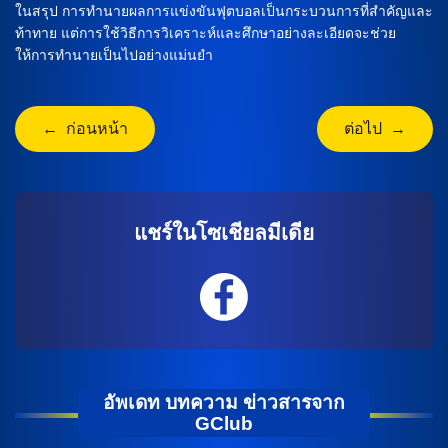
ในสรุป การทำนายผลการแข่งขันฟุตบอลเป็นกระบวนการที่สำคัญและ
ท้าทาย แต่การใช้วิธีการวิเคราะห์และศึกษาอย่างละเอียดจะช่วย
ให้การทำนายเป็นไปอย่างแม่นยำ
← ก่อนหน้า
ต่อไป →
แชร์ในโซเชียลมีเดีย
อัพเดท บทความ ข่าวสารจาก
GClub