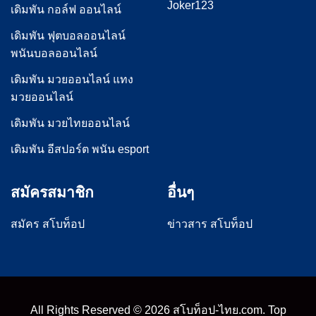
Joker123
เดิมพัน กอล์ฟ ออนไลน์
เดิมพัน ฟุตบอลออนไลน์
พนันบอลออนไลน์
เดิมพัน มวยออนไลน์ แทง
มวยออนไลน์
เดิมพัน มวยไทยออนไลน์
เดิมพัน อีสปอร์ต พนัน esport
สมัครสมาชิก
อื่นๆ
สมัคร สโบท็อป
ข่าวสาร สโบท็อป
All Rights Reserved ©
2026
สโบท็อป-ไทย.com. Top