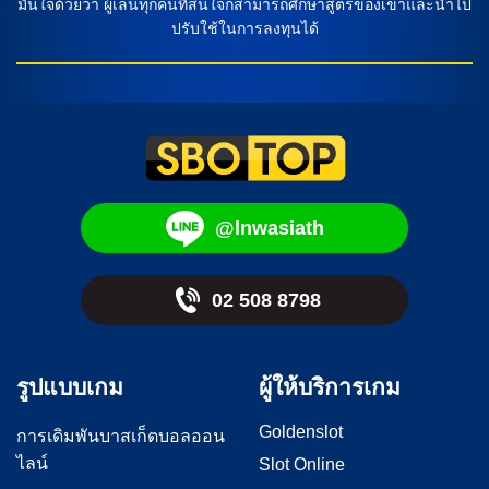
มั่นใจด้วยว่า ผู้เล่นทุกคนที่สนใจก็สามารถศึกษาสูตรของเขาและนำไป
ปรับใช้ในการลงทุนได้
@lnwasiath
02 508 8798
รูปแบบเกม
ผู้ให้บริการเกม
Goldenslot
การเดิมพันบาสเก็ตบอลออน
ไลน์
Slot Online