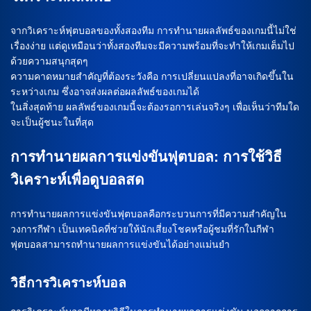
จากวิเคราะห์ฟุตบอลของทั้งสองทีม การทำนายผลลัพธ์ของเกมนี้ไม่ใช่
เรื่องง่าย แต่ดูเหมือนว่าทั้งสองทีมจะมีความพร้อมที่จะทำให้เกมเต็มไป
ด้วยความสนุกสุดๆ
ความคาดหมายสำคัญที่ต้องระวังคือ การเปลี่ยนแปลงที่อาจเกิดขึ้นใน
ระหว่างเกม ซึ่งอาจส่งผลต่อผลลัพธ์ของเกมได้
ในสิ่งสุดท้าย ผลลัพธ์ของเกมนี้จะต้องรอการเล่นจริงๆ เพื่อเห็นว่าทีมใด
จะเป็นผู้ชนะในที่สุด
การทำนายผลการแข่งขันฟุตบอล: การใช้วิธี
วิเคราะห์เพื่อดูบอลสด
การทำนายผลการแข่งขันฟุตบอลคือกระบวนการที่มีความสำคัญใน
วงการกีฬา เป็นเทคนิคที่ช่วยให้นักเสี่ยงโชคหรือผู้ชมที่รักในกีฬา
ฟุตบอลสามารถทำนายผลการแข่งขันได้อย่างแม่นยำ
วิธีการวิเคราะห์บอล