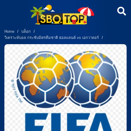
Home
/
บล็อก
/
วิเคราะห์บอล กระชับมิตรทีมชาติ ฮอลแลนด์ vs เอกวาดอร์
/