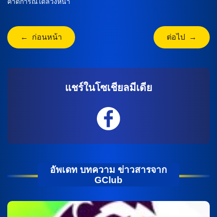
คาดการณ์ได้ล่วงหน้า
← ก่อนหน้า
ต่อไป →
แชร์ในโซเชียลมีเดีย
อัพเดท บทความ ข่าวสารจาก
GClub