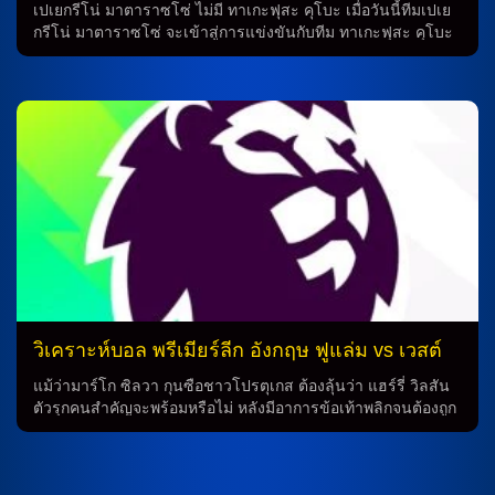
เปเยกรีโน่ มาตาราซโซ่ ไม่มี ทาเกะฟุสะ คุโบะ เมื่อวันนี้ทีมเปเย
กรีโน่ มาตาราซโซ่ จะเข้าสู่การแข่งขันกับทีม ทาเกะฟุสะ คุโบะ
ในช่วงที่ทีมมีสภาพร่างกายไม่สมบูรณ์ โดยมีผู้เล่นหลายคนต้องรอ
การประเมินสภาพความฟิตก่อนการแข่งขัน การทำนายผลการ
แข่งขัน จากการวิเคราะห์ฟุตบอล ทำให้เห็นว่าทีมเปเยกรีโน่ มา
ตาราซโซ่ จะต้องพยายามให้เต็มที่ในการแข่งขันนี้ โดยมีผู้เล่น
หลายคนพร้อมที่จะลงสนามเพื่อความสำเร็จของทีม นักเลงที่พร้อม
ลงสนาม มิเกล โอยาร์ซาบาล จะเป็นหน้าเป้าให้กับทีม และจะมี
บราอีส เมนเดซ, การ์ลอส โซเลร์, กอนซาโล่ เกเดส มาช่วยเดิน
เกมรุก ในขณะที่ จอน กอร์ร็อตชาเตคี จะคุมแดนกลางเพื่อความ
เข้มแข็งของทีม ทีมเยาวชนที่พร้อมให้การสลับลงสนาม อเล็กซ์ เร
มีโร่ กับ จอน อารามบูรู, จอน มาร์ติน, ดูเย่ ชาเลต้า-ชาร์, เซร์คิ
โอ โกเมซ จะลงคุมแนวรับในเวลาที่จำเป็น ทำนายผลการแข่งขัน
จากการวิเคราะห์ฟุตบอล เราคาดการณ์ว่าทีมเปเยกรีโน่ มาตา
ราซโซ่ จะสามารถเอาชนะทีม ทาเกะฟุสะ คุโบะ ในการแข่งขัน
นี้ สรุป […]
วิเคราะห์บอล พรีเมียร์ลีก อังกฤษ ฟูแล่ม vs เวสต์
แฮม
แม้ว่ามาร์โก ซิลวา กุนซือชาวโปรตุเกส ต้องลุ้นว่า แฮร์รี่ วิลสัน
ตัวรุกคนสำคัญจะพร้อมหรือไม่ หลังมีอาการข้อเท้าพลิกจนต้องถูก
เปลี่ยนตัวออกในช่วงครึ่งหลังของเกมที่เอาชนะ สเปอร์ส เมื่อวัน
อาทิตย์ที่ผ่านมา ในรายของ เควิน จะชวดแน่นอนหลังบาดเจ็บ
เท้าและต้องเข้ารับการผ่าตัด ขณะที่ โยอาคิม อันเดอร์เซ่น ต้อง