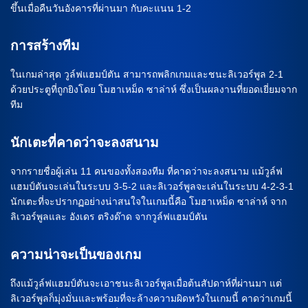
ขึ้นเมื่อคืนวันอังคารที่ผ่านมา กับคะแนน 1-2
การสร้างทีม
ในเกมล่าสุด วูล์ฟแฮมป์ตัน สามารถพลิกเกมและชนะลิเวอร์พูล 2-1
ด้วยประตูที่ถูกยิงโดย โมฮาเหม็ด ซาล่าห์ ซึ่งเป็นผลงานที่ยอดเยี่ยมจาก
ทีม
นักเตะที่คาดว่าจะลงสนาม
จากรายชื่อผู้เล่น 11 คนของทั้งสองทีม ที่คาดว่าจะลงสนาม แม้วูล์ฟ
แฮมป์ตันจะเล่นในระบบ 3-5-2 และลิเวอร์พูลจะเล่นในระบบ 4-2-3-1
นักเตะที่จะปรากฏอย่างน่าสนใจในเกมนี้คือ โมฮาเหม็ด ซาล่าห์ จาก
ลิเวอร์พูลและ อังเดร ตริงด๊าด จากวูล์ฟแฮมป์ตัน
ความน่าจะเป็นของเกม
ถึงแม้วูล์ฟแฮมป์ตันจะเอาชนะลิเวอร์พูลเมื่อต้นสัปดาห์ที่ผ่านมา แต่
ลิเวอร์พูลก็มุ่งมั่นและพร้อมที่จะล้างความผิดหวังในเกมนี้ คาดว่าเกมนี้