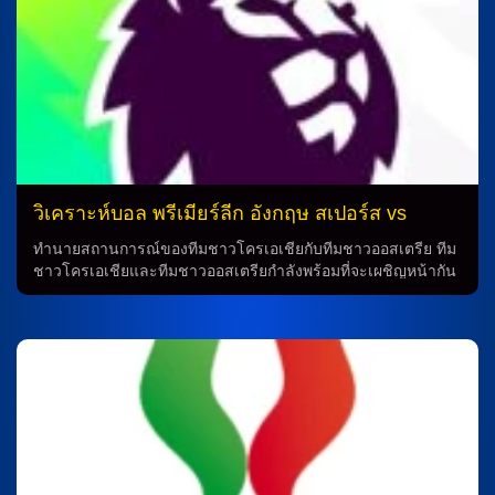
วิเคราะห์บอล พรีเมียร์ลีก อังกฤษ สเปอร์ส vs
คริสตัล พาเลซ
ทำนายสถานการณ์ของทีมชาวโครเอเชียกับทีมชาวออสเตรีย ทีม
ชาวโครเอเชียและทีมชาวออสเตรียกำลังพร้อมที่จะเผชิญหน้ากัน
ในการแข่งขันอย่างดุเดือดในสนามเหย้า โดยทั้งสองทีมกำลัง
เตรียมตัวอย่างเต็มที่ เพื่อให้แฟนๆ ดูลุ้นเห็นเกมที่น่าตื่นเต้นและ
มันส์เต็มที่ ในทีมชาวโครเอเชีย ทีมชายชื่อดังอีกอร์ ทูดอร์ กุนซือ
ที่นำและคว้าชัยกลับไปให้กับทีมของเขา กับเควิน ดานโซ่ และเป
โดร ปอร์โร่ ที่กลับมาเต็มที่หลังจากปัญหาบาดเจ็บ ทั้งนี้อีกอร์ ทูด
อร์ กุนซือ มีความมั่นใจว่าทีมของเขาจะสามารถแข่งขันอย่างดีใน
เกมนี้ อย่างไรก็ตาม ทีมชาวโครเอเชียจะต้องพบกับปัญหาเมื่อไม่
สามารถนำเจด สเปนซ์ เข้าไปเล่นกับทีมอีกครั้ง ในขณะที่เจน
สเปนซ์ มีปัญหาที่น่องที่ยังไม่ชัวร์ว่าจะพร้อมหรือไม่ นอกจากนี้ นัก
เตะหลายคนอย่าง เดสตินี่ อูโดกี, ลูคัส เบิร์กวาลล์, เบน เดวิส, โม