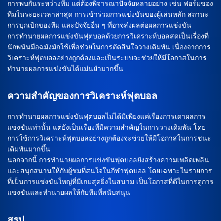
การพบกันระหว่างทีม แต่ต้องพิจารณาปัจจัยหลายอย่าง เช่น ฟอร์มของ
ทีมในระยะเวลาล่าสุด การเข้าร่วมการแข่งขันของผู้เล่นหลัก สถานะ
การบุกเบิกของทีม และปัจจัยอื่น ๆ ที่อาจส่งผลต่อผลการแข่งขัน
การทำนายผลการแข่งขันฟุตบอลด้วยการวิเคราะห์บอลสดเป็นเรื่องที่
นักพนันมือฉมังมักใช้เพื่อช่วยในการตัดสินใจวางเดิมพัน เนื่องจากการ
วิเคราะห์ฟุตบอลอย่างถูกต้องและเป็นระบบจะช่วยให้มีโอกาสในการ
ทำนายผลการแข่งขันได้แม่นยำมากขึ้น
ความสำคัญของการวิเคราะห์ฟุตบอล
การทำนายผลการแข่งขันฟุตบอลไม่ได้มีเพียงแค่เรื่องการเดาผลการ
แข่งขันเท่านั้น แต่ยังเป็นเรื่องที่มีความสำคัญในการวางเดิมพัน โดย
การใช้การวิเคราะห์ฟุตบอลอย่างถูกต้องจะช่วยให้มีโอกาสในการชนะ
เดิมพันมากขึ้น
นอกจากนี้ การทำนายผลการแข่งขันฟุตบอลยังสร้างความเพลิดเพลิน
และสนุกสนานให้กับผู้ชมที่สนใจในกีฬาฟุตบอล โดยเฉพาะในรายการ
ที่เป็นการแข่งขันใหญ่ที่มีเกมสุดยิ่งในสนาม เป็นโอกาสที่ดีในการดูการ
แข่งขันและทำนายผลให้กับทีมที่สนับสนุน
สรุป