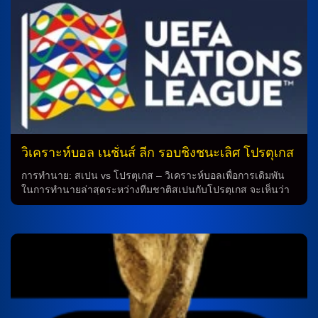
พบว่าทีมชาติฝรั่งเศสได้แพ้เยอรมันในเกมล่าสุดด้วยคะแนน 0-2
ทำให้การทำนายเป็นสิ่งที่น่าสนใจในการชิงอันดับ 3 ในวันนี้
การเตรียมการของทั้งสองฝ่าย ทีมชาติฝรั่งเศสจะมีการปรับเปลี่ยน
ตัวผู้เล่นจากเกมล่าสุดที่แพ้มาก่อนหน้าด้วยการใช้นักเตะเช่น โร
บิน โกเซ่นส์ และเซิร์จ นาบรี้ เป็นต้น ส่วนทีมชาติเยอรมันก็จะ
พยายามที่จะคว้าชัยและดึงเข้าเกมด้วยการเปลี่ยนตัวผู้เล่นเช่น
เดนกลาง ร็องดาล โคโล มูอานี่ และคิเลียน เอ็มบัปป้ ในช่วง
เตรียมการของทั้งสองฝ่าย การทำนายผลการแข่งขัน จากความ
เข้าใจในการทำนายฟุตบอล ทีมชาติฝรั่งเศสและเยอรมันจะมีการ
แข่งขันอย่างเต็มที่และมีความสามารถในการทำประตู การ
ทำนายบอลสดในเกมนี้ย่อมเป็นเรื่องที่น่าตื่นเต้นและน่าติดตาม
วิเคราะห์บอล เนชั่นส์ ลีก รอบชิงชนะเลิศ โปรตุเกส
ใครจะได้ชนะและเข้าชิงอันดับ 3 ของยูโร 2024 ลุ้นเรื่องยากนัก
-vs- สเปน
ดังนั้น การทำนายฟุตบอลระหว่างทีมชาติฝรั่งเศสและเยอรมันใน
การทำนาย: สเปน vs โปรตุเกส – วิเคราะห์บอลเพื่อการเดิมพัน
การชิงอันดับ 3 ของยูโร 2024 ย่อมเป็นเรื่องที่น่าตื่นเต้นที่สุด
ในการทำนายล่าสุดระหว่างทีมชาติสเปนกับโปรตุเกส จะเห็นว่า
สำหรับทุกคน การเตรียมการและความสำคัญของการทำนาย […]
ประวัติการพบกันระหว่างทั้งสองทีมมีความน่าสนใจมาก โดย
สเปนเคยชนะและเสมอกับโปรตุเกสในเกมล่าสุด แต่การทำนาย
ในครั้งนี้จะมองว่าโปรตุเกสมีลุ้นที่จะแบ่งแต้มกับสเปน ประวัติการ
พบกัน จากประวัติการพบกันระหว่างสเปนและโปรตุเกส สามารถ
เห็นได้ว่าทั้งสองทีมมีการแข่งขันกันอย่างเข้มข้น โดยมีผลการ
แข่งขันที่เป็นไปได้ทั้งชนะ สมอ และแพ้ ตัวอย่างเช่น ในเกมล่าสุด
สเปนเสมอกับโปรตุเกสด้วยผลลัพธ์ 1-1 โดยทั้งสองทีมมีความ
สามารถใกล้เคียงกัน จึงทำให้การทำนายในเกมครั้งนี้เป็นไปได้ที่
จะมีการแบ่งแต้มกันออกมา การเตรียมการของทั้งสองทีม สำหรับ