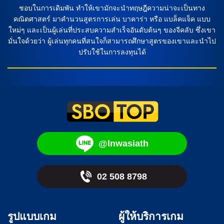
ชาติฮอลแลนด์และฟินแลนด์อย่างใกล้ชิดเพื่อเห็นผลลัพธ์ว่าใคร
ชอบในการเดิมพัน ทำให้เขามักจะนำทฤษฎีความน่าจะเป็นทาง
จะเป็นผู้ชนะในท้ายเกม และมีโอกาสไปสู่รอบต่อไปของการ
คณิตศาสตร์ มาคำนวนสูตรการเล่น บาคาร่า หรือ แบล็คแจ็ค แบบ
แข่งขันเอาชนะคุณฟุตบอลในการทำนายครั้งนี้ ความสำคัญของ
ใหม่ๆ และเป็นผู้เล่นที่ประสบความสำเร็จอันดับต้นๆ ของจีคลับ ซึ่งเขา
การวิเคราะห์ฟุตบอล […]
มั่นใจด้วยว่า ผู้เล่นทุกคนที่สนใจก็สามารถศึกษาสูตรของเขาและนำไป
ปรับใช้ในการลงทุนได้
@lnwasiath
02 508 8798
รูปแบบเกม
ผู้ให้บริการเกม