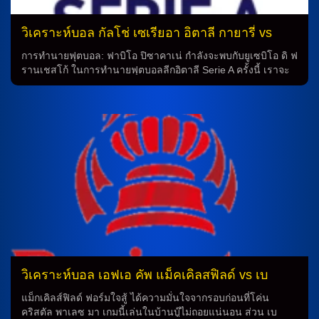
17 กุมภาพันธ์ เวลา 03.00 น. ตามเวลาประเทศไทย การทำนาย
ในการเดิมพันฟุตบอลยูฟ่า แชมเปี้ยนส์ลีกนั้นเป็นสิ่งที่ผู้เสพย์
วิเคราะห์บอล กัลโช่ เซเรียอา อิตาลี กายารี่ vs
บริการต้องการทราบเพื่อตัดสินใจว่าจะวางเดิมพันกับทีมใด
เลชเช่
อย่างไรเพื่อสร้างโอกาสในการชนะให้มากที่สุด ความคาดหวังใน
การทำนายฟุตบอล: ฟาบิโอ ปิซาคาเน่ กำลังจะพบกับยูเซบิโอ ดิ ฟ
การแข่งขัน ความคาดหวังในการแข่งขันนี้สูงมากทั้งใน
รานเชสโก้ ในการทำนายฟุตบอลลีกอิตาลี Serie A ครั้งนี้ เราจะ
อุดมการณ์และการตั้งชื่อเสียงของทั้งสองทีม […]
มองไปที่การเผชิญหน้าระหว่างทีม ฟาบิโอ ปิซาคาเน่ กับยูเซบิโอ
ดิ ฟรานเชสโก้ ที่จะถูกจัดขึ้นในไม้ว่าวันศุกร์ที่ 10 กันยายน 2021
ที่สนาม สตาเดีโอ อารีน่า. ฟาบิโอ ปิซาคาเน่ กำลังมีฟอร์มที่แกว่ง
หลังจากเปิดแพ้กับโรม่า 0-2 ในการแข่งขันก่อนหน้านี้ ซึ่งนับ
เป็นการแพ้ครั้งแรกหลังจากชนะมา 3 เกมติดต่อกัน ทีมยังไม่มี อัน
เดรีย เบล็อตติ, ไมเคิล โฟโลรุนโช่ และ มัตเตีย เฟลิชี่ ที่ยังเจ็บ
ไขว้ในขณะนี้ ในขณะที่ อเลสซานโดร ไดโอล่า ยังต้องเช็กฟิต
ก่อนการแข่งขัน. ขณะเดียวกัน ยูเซบิโอ ดิ ฟรานเชสโก้ กำลังมี
ฟอร์มที่ดี หลังจากคว้าชัยชนะจากอูดิเนเซ่ 2-1 ในการแข่งขัน
ก่อนหน้านี้ เป็นการคว้าชัยชนะครั้งแรกหลังจากไม่ชนะมานานถึง
8 […]
วิเคราะห์บอล เอฟเอ คัพ แม็คเคิลสฟิลด์ vs เบ
รนท์ฟอร์ด
แม็กเคิลส์ฟิลด์ ฟอร์มใจสู้ ได้ความมั่นใจจากรอบก่อนที่โค่น
คริสตัล พาเลซ มา เกมนี้เล่นในบ้านบู๊ไม่ถอยแน่นอน ส่วน เบ