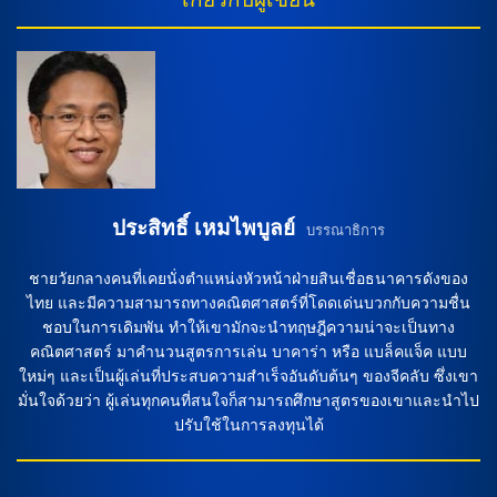
ญอซ ที่สภาพร่างกายไม่สมบูรณ์ รวมถึง อัซเซอดีน อูนาอี ที่ยังต้อง
รอการประเมินสภาพความฟิต ดังนั้น การทำนายว่า ทีมจะต้อง
พยายามเอาชนะการเล่นของ บาร์เซโลน่า อย่างมั่นใจและมี
กลยุทธ์ที่ดี. ส่วนในทีม บาร์เซโลน่า ยังมีบางข้อบกพร่องในส่วน
ของผู้เล่นหลัก เช่น เปโดร กอนซาเลซ โลเปซ เปดรี้ และ อันเด
รียส คริสเตนเซ่น ที่สภาพร่างกายไม่สมบูรณ์ ซึ่งอาจเป็นจุดอ่อนที่
อาร์เซนอล จะพยายามใช้เพื่อเอาชนะเขาในเกมนี้. การทำนาย
ทีมหลังเกมจากผู้เชี่ยวชาญเล่าไว้ว่า คาดหวังว่าทีมเจ้าบ้าน
อาร์เซนอล จะมีความได้เปรียบในการคว้าชัยชนะในการเดินเข้า
สู่สนาม และจะพยายามทำให้เกิดโอกาสในการยิ่งเข้าสู่ฟอร์มที่ดี.
เกมนี้อาจเป็นการเปิดฉากที่น่าติดตามอย่างมากในลีก และการ
ประสิทธิ์ เหมไพบูลย์
บรรณาธิการ
ทำนายว่า การชนะของทีมไหนจะขึ้นอยู่กับความตั้งใจและกลยุทธ์
ของแต่ละทีมในเกมนี้ ที่เตรียมพบกันในทุกการแข่งขันที่สนาม
ชายวัยกลางคนที่เคยนั่งตำแหน่งหัวหน้าฝ่ายสินเชื่อธนาคารดังของ
เซนต์แมรี. วิเคราะห์แมตช์ […]
ไทย และมีความสามารถทางคณิตศาสตร์ที่โดดเด่นบวกกับความชื่น
ชอบในการเดิมพัน ทำให้เขามักจะนำทฤษฎีความน่าจะเป็นทาง
คณิตศาสตร์ มาคำนวนสูตรการเล่น บาคาร่า หรือ แบล็คแจ็ค แบบ
ใหม่ๆ และเป็นผู้เล่นที่ประสบความสำเร็จอันดับต้นๆ ของจีคลับ ซึ่งเขา
มั่นใจด้วยว่า ผู้เล่นทุกคนที่สนใจก็สามารถศึกษาสูตรของเขาและนำไป
ปรับใช้ในการลงทุนได้