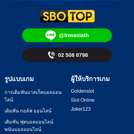
@lnwasiath
02 508 8798
รูปแบบเกม
ผู้ให้บริการเกม
Goldenslot
การเดิมพันบาสเก็ตบอลออน
ไลน์
Slot Online
Joker123
เดิมพัน กอล์ฟ ออนไลน์
เดิมพัน ฟุตบอลออนไลน์
พนันบอลออนไลน์