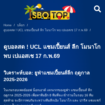
Home
/
บล็อก
/
ดูบอลสด ! UCL แชมเปี้ยนส์ ลีก โมนาโก พบ เปแอสเช 17 ก.พ.69
/
ดูบอลสด ! UCL แชมเปี้ยนส์ ลีก โมนาโก
พบ เปแอสเช 17 ก.พ.69
วิเคราะห์บอล: ยูฟ่าแชมเปี้ยนส์ลีก ฤดูกาล
2025-2026
ในเกมรอบเพลย์ออฟ น็อกเอาต์ เลกแรกของยูฟ่า แชมเปี้ยนส์ ลีก
ฤดูกาล 2025-2026 เพื่อหาทีมอีก 8 ทีมที่จะเข้าร่วมในรอบ 16 ทีม
สุดท้าย จะมีการพบกันระหว่างทีมลีกเอิง โมนาโก และ ปารีส แซงแชร์