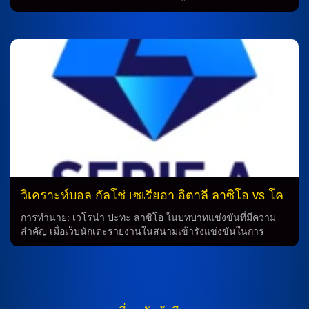
คอยการแข่งขันในเกมที่น่าตื่นเต้นนี้ โดยคาดว่าจะมีผลต่อผลการ
เกมโดนยูเวนตุส ถล่ม 5-0 ไม่ชนะใครเป็นเกมที่ 6 ติดต่อกันโดย
แข่งขันในฤดูกาลลีกนี้ ดังนั้น […]
แพ้ไป 4 เกม โดยตัวเขาเองจะติดโทษแบนนี้ด้วยซึ่งทาง ซิโมเน่
บาโรเน่ มือขวาจะทำหน้าที่แทน ในขณะที่ เพื่อความพร้อมในเกม
นี้จะมีเหล่านักเตะหลายคนติดโทษแบนหรือบาดเจ็บ นักเตะที่อาจ
ทำนายว่าจะเข้าสนาม นักเตะที่อาจเข้าสนามมี ตอมมาโซ่ บาร์เ
บียรี่, มาร์ติน ปาเยโร่, ยารี ฟานเดปุตเต้ และ โรมาโน่ ฟลอเรียนี่
ที่จะออกสตาร์ทตัวจริง ส่วนกองหน้า เฟเดริโก้ โบนาซโซลี่ กับ เจ
มี่ วาร์ดี้ อย่างไรก็ตาม ทีมจะต้องปรับแดนกลางเพื่อทำให้การเล่น
เป็นไปอย่างเต็มที่ พบกันกับเปาโล ซาเน็ตติ จากทางอีกฝั่ง เปาโล
ซาเน็ตติ นายใหญ่ เวโรน่า พยายามสู้แล้วแต่สุดท้ายแพ้ให้กับ โบ
โลญญ่า 2-3 […]
วิเคราะห์บอล กัลโช่ เซเรียอา อิตาลี ลาซิโอ vs โค
โม่
การทำนาย: เวโรน่า ปะทะ ลาซิโอ ในบทบาทแข่งขันที่มีความ
สำคัญ เมื่อเว็บนักเตะรายงานในสนามเข้ารังแข่งขันในการ
ประชันที่สนุกสนาน ระหว่าง เวโรน่า กับ ลาซิโอ ในสนามบอลที่
รุนแรง ทำให้คอเกาะกระโดดขึ้นเส้น บอลสดและวิเคราะห์
ฟุตบอล เพื่อเล่นสำหรับการเดิมพัน ในการเดิมพัน การทำนาย
อย่างแน่นอนเป็นสิ่งสำคัญในการเล่นเกมนี้ การทำนายต้องจำเป็น
ที่จะต้องพิจารณาความแข็งแกร่งของทีม และผู้เล่นสำคัญของทีม