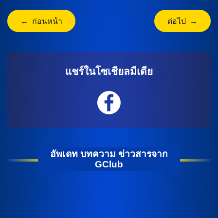
← ก่อนหน้า
ต่อไป →
แชร์ในโซเชียลมีเดีย
อัพเดท บทความ ข่าวสารจาก
GClub