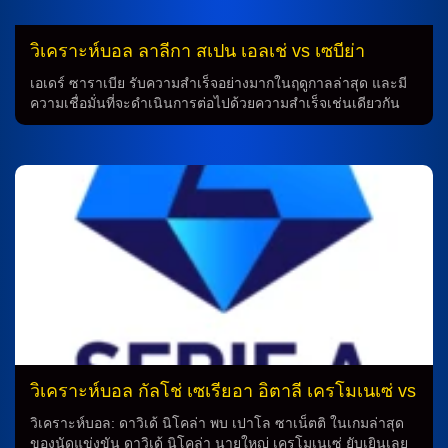
วิเคราะห์บอล ลาลีกา สเปน เอลเช่ vs เซบีย่า
เอเดร์ ซาราเบีย รับความสำเร็จอย่างมากในฤดูกาลล่าสุด และมี
ความเชื่อมั่นที่จะดำเนินการต่อไปด้วยความสำเร็จเช่นเดียวกัน
แม้ว่าทีมจะต้องใช้สมรรถนะของนักเตะรายสำคัญอย่าง ราฟา มีร์
และ เปโดร บีกาส ที่ไม่สามารถเข้าร่วมในเกมถัดไป แต่ทีมยังคงมี
นักเตะที่สามารถสร้างความลุกโชนให้กับเกม เช่น อัลวาโร่ โรดรี
เกซ และ กราดี้ เดียงกาน่า ที่พร้อมที่จะออกสู่สนาม ในทวีป
อเมริกาใต้หลายทีมกำลังมีปัญหากับการบรรลุความสำเร็จ เมื่อมี
นักเตะสำคัญบางคนที่ไม่สามารถเข้าร่วมในเกม เช่น รูเบน วาร์
กาส และ ซซ่าร์ อัซปิลิกวยต้า แต่ทีมเช่น เอสตาดิโอ มานูเอล
มาร์ตีเนซ บาเลโร่ ก็ยังคงมีความมั่นใจในสมรรถนะของตัวเอง
ทำนายเหล่านักวิเคราะห์บอล กำลังมองว่าการทำนายในเกมนี้จะ
อยู่ใกล้เคียงกัน ทีมเอเดร์ ซาราเบีย อาจจะมีความเหนือในการ
ทำนาย เนื่องจากทีมมีสภาพทรงความมั่นใจและชนะในเกมล่าสุด
ในขณะที่ เซบีย่า อาจจะมีความเป็นเอกภาพในการทำนายด้วย
ความมั่นใจที่มีอยู่ เมื่อพิจารณาจากสมรรถนะของทีมและสภาพทีม
โดยรวม การทำนายในเกมนี้จะเป็นเรื่องที่น่าตื่นเต้นอย่างแน่นอน
วิเคราะห์บอล กัลโช่ เซเรียอา อิตาลี เครโมเนเซ่ vs
เพราะทั้งสองทีมมีความพร้อมและมีความมั่นใจในการแข่งขัน
เวโรน่า
และพร้อมที่จะให้ทุกความสามารถที่เหลือในการชนะเกม เอ็ด
วิเคราะห์บอล: ดาวิเด้ นิโคล่า พบ เปาโล ซาเน็ตติ ในเกมล่าสุด
เวิร์ด เช่น ดูบอลสด วิเคราะห์บอล และ วิเคราะห์ฟุตบอล กำลังรอ
ของนัดแข่งขัน ดาวิเด้ นิโคล่า นายใหญ่ เครโมเนเซ่ ยับเยินเลย