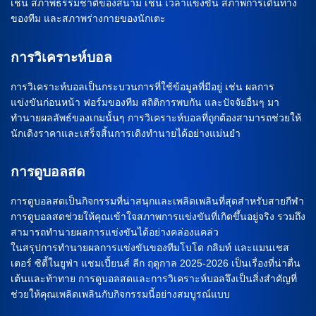
เช่น สภาพธรรมชาติของสนาม เช่น เวลาแข่งขัน สภาพการเดินทาง
ของทีม และสภาพร่างกายของนักเตะ
การวิเคราะห์บอล
การวิเคราะห์บอลเป็นกระบวนการที่ใช้ข้อมูลที่มีอยู่ เช่น ผลการ
แข่งขันก่อนหน้า ฟอร์มของทีม สถิติการพบกัน และปัจจัยอื่นๆ มา
ทำนายผลลัพธ์ของเกมนั้นๆ การวิเคราะห์บอลที่ถูกต้องสามารถช่วยให้
นักเดิงราคาและเสร็จสิ้นการเดิงทำนายได้อย่างแม่นยำ
การดูบอลสด
การดูบอลสดเป็นกิจกรรมที่น่าสนุกและเพลิดเพลินที่สุดสำหรับสายกีฬา
การดูบอลสดช่วยให้คุณเข้าใจสภาพการแข่งขันที่เกิดขึ้นอยู่จริง รวมถึง
สามารถทำนายผลการแข่งขันได้อย่างคล่องแคล่ว
ในสรุปการทำนายผลการแข่งขันของทีมโบโด กลิมท์ และแมนเชส
เตอร์ ซิตี้ในยูฟ่า แชมเปี้ยนส์ ลีก ฤดูกาล 2025-2026 เป็นเรื่องที่น่าตื่น
เต้นและท้าทาย การดูบอลสดและการวิเคราะห์บอลจึงเป็นสิ่งสำคัญที่
ช่วยให้คุณเพลิดเพลินกับกิจกรรมนี้อย่างสมบูรณ์แบบ