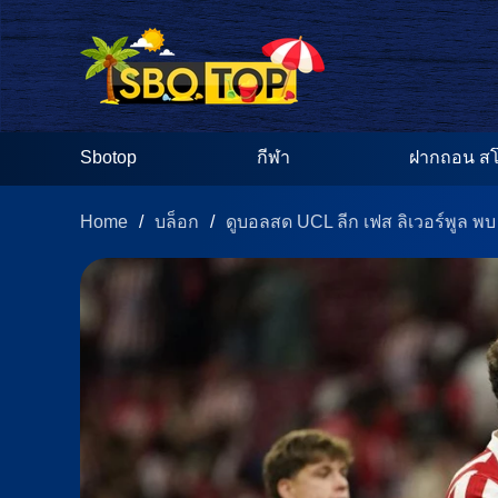
Sbotop
กีฬา
ฝากถอน สโ
Home
/
/
บล็อก
ดูบอลสด UCL ลีก เฟส ลิเวอร์พูล พ