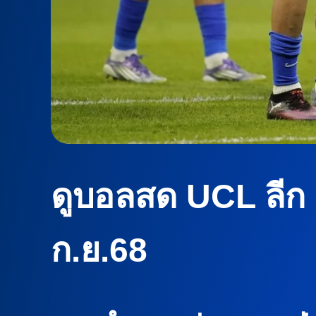
ดูบอลสด UCL ลีก 
ก.ย.68