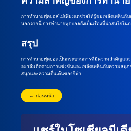
ความสำคัญของการทำนาย
การทำนายฟุตบอลไม่เพียงแต่ช่วยให้ผู้ชมเพลิดเพลินกั
นอกจากนี้ การทำนายฟุตบอลยังเป็นเรื่องที่น่าสนใจใน
สรุป
การทำนายฟุตบอลเป็นกระบวนการที่มีความสำคัญและทร
อย่าลืมติดตามการแข่งขันและเพลิดเพลินกับความสนุก
สนุกและความตื่นเต้นของกีฬา
← ก่อนหน้า
แชร์ในโซเชียลมีเดี