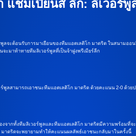
แชมเปี้ยนส์ ลีก: ลิเวอร์พ
วอร์พูลจะต้อนรับการมาเยือนของทีมแอตเลติโก มาดริด ในสนามออน
จะมาท้าทายทีมลิเวอร์พูลที่เป็นจ้าฝูงพรีเมียร์ลีก
วอร์พูลสามารถเอาชนะทีมแอตเลติโก มาดริด ด้วยคะแนน 2-0 ด้วยปร
่องจากทั้งทีมลิเวอร์พูลและทีมแอตเลติโก มาดริดมีความพร้อมที่จ
 มาดริดจะพยายามทำให้คะแนนผลลัพธ์เอาชนะกลับมาในครั้งนี้