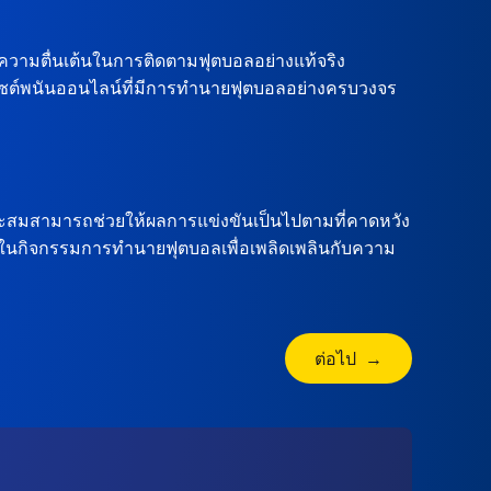
ะความตื่นเต้นในการติดตามฟุตบอลอย่างแท้จริง
็บไซต์พนันออนไลน์ที่มีการทำนายฟุตบอลอย่างครบวงจร
สมสามารถช่วยให้ผลการแข่งขันเป็นไปตามที่คาดหวัง
มในกิจกรรมการทำนายฟุตบอลเพื่อเพลิดเพลินกับความ
ต่อไป →