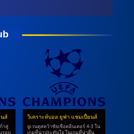
ub
ยนส์
วิเคราะห์บอล ยูฟ่า แชมเปี้ยนส์
ลีก : ยูเวนตุส -vs- ดอร์ทมุนด์
้าสู่
ยูเวนตุสคว้าชัยเชือดอินเตอร์ 4-3 ใน
ในรอบ
เกมที่น่าประทับใจ ในเกมที่น่าตื่น