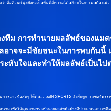
าทีมลิเวอร์พูลยังคงเป็นทีมที่มีความได้เปรียบในการพบกัน แม้
ีม การทำนายผลลัพธ์ของแมตช์นี้ย่
พูลอาจจะมีชัยชนะในการพบกันนี้ 
มประทับใจและทำให้ผลลัพธ์เป็นไ
ารแข่งขันสดๆ ได้ที่ช่อง beIN SPORTS 3 เพื่อดูการแข่งขันระหว
ในสนาม เพื่อให้คุณสามารถทำนายผลลัพธ์อย่างมีประมาณและเพลิดเ