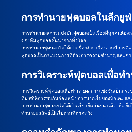
การทำนายฟุตบอลในลีกยูฟ่า
การทำนายผลการแข่งขันฟุตบอลเป็นเรื่องที่ทุกคนต้อง
ของทีมฟุตบอลชั้นนำจากทั่วโลก
การทำนายฟุตบอลไม่ได้เป็นเรื่องง่าย เนื่องจากมีกา
ฟุตบอลเป็นกระบวนการที่ต้องการความชำนาญและควา
การวิเคราะห์ฟุตบอลเพื่อท
การวิเคราะห์ฟุตบอลเพื่อทำนายผลการแข่งขันเป็นกระ
ทีม สถิติการพบกันก่อนหน้า การบาดเจ็บของนักเตะ แ
การทำนายฟุตบอลไม่ได้เป็นเรื่องที่แน่นอน แม้ว่าทีมท
ทำนายผลลัพธ์เป็นไปตามที่คาดหวัง