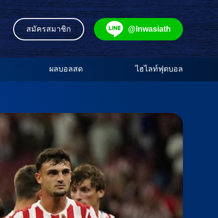
@lnwasiath
สมัครสมาชิก
ผลบอลสด
ไฮไลท์ฟุตบอล