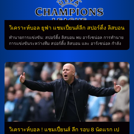
วิเคราะห์บอล ยูฟ่า แชมเปี้ยนส์ลีก สปอร์ติ้ง ลิสบอน
vs อาร์เซน่อล
ทำนายการแข่งขัน: สปอร์ติ้ง ลิสบอน พบ อาร์เซน่อล การทำนาย
การแข่งขันระหว่างทีม สปอร์ติ้ง ลิสบอน และ อาร์เซน่อล กำลัง
เป็นที่น่าตื่นตาตื่นใจในวันที่ ณ เวที ลิเวอร์พูล วันนี้ เจ้าบ้าน
สปอร์ติ้ง ลิสบอน ยังคงต้องเผชิญกับปัญหาหลายอย่างก่อนการ
แข่งขันนี้ สปอร์ติ้ง ลิสบอน เจ้าบ้าน สปอร์ติ้ง ลิสบอน ยังคงไม่
พร้อมใช้งาน โฟติส ยอนนิดิส, โจวานี่ เกนด้า และ นูโน่ ซานโต๊ส
ที่ล้วนมีปัญหาอาการบาดเจ็บ พ่วงด้วย มอร์เท่น ฮยูลมานด์ แข้ง
แดนกลางที่ติดโทษแบนจากการสะสมใบเหลืองครบโควต้า ด้วย
การจัดทัพด้วยระบบ 4-2-3-1 คาดว่าทีมจะส่ง ฟรานซิสโก้ ตริน
เกา เป็นคีย์แมนในการขึ้นเกมรุกและส่ง หลุยส์ ซัวเรซ ลงค้ำแดน
หน้า อาร์เซน่อล ทีมเยือน อาร์เซน่อล ก็มีความยุติธรรมเมื่อต้อง
เผชิญกับปัญหาของการบาดเจ็บของ ปิเอโร่ อินกาปิเอ้, มิเกล เมริ
โน่ และ […]
วิเคราะห์บอล ! แชมเปี้ยนส์ ลีก รอบ 8 นัดแรก เป