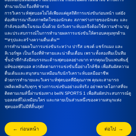
ทำนายเป็นเรื่องที่ท้าทาย
การวิเคราะห์ฟุตบอลไม่ได้เพียงแค่ดูสถิติการแข่งขันก่อนหน้า แต่ยัง
ต้องพิจารณาถึงสภาพจิตใจของนักเตะ สภาพร่างกายของนักเตะ และ
กำลังของทีมในขณะนั้นด้วย นักวิเคราะห์บอลจึงต้องใช้ความชำนาญ
และประสบการณ์ในการทำนายผลการแข่งขันให้ครอบคลุมทุกด้าน
**สรุปและสร้างความตื่นเต้น**
การทำนายผลในการแข่งขันระหว่าง ปารีส แซงต์ แชร์กแมง และ
ลิเวอร์พูล เป็นเรื่องที่ท้าทายและน่าตื่นเตื่อน เพราะทั้งสองทีมเป็นทีม
ชั้นนำที่กำลังมีสมรรถนะด้านฟุตบอลอย่างมาก หากคุณเป็นแฟนพันธุ์
แท้ของฟุตบอล ควรติดตามการแข่งขันนี้อย่างใกล้ชิด เพื่อสัมผัสความ
ตื่นเต้นและสนุกสนานเหมือนกับนักวิเคราะห์บอลมืออาชีพ
ด้วยการทำนายและวิเคราะห์ฟุตบอลที่มีคุณภาพ คุณจะสามารถ
เพลิดเพลินกับทุกๆ ช่วงการแข่งขันอย่างแท้จริง อย่าพลาดโอกาสที่จะ
ติดตามเกมส์นี้ผ่านช่องทาง beIN SPORTS 1 เพื่อสัมผัสประสบการณ์ดู
บอลสดที่ไม่เหมือนใคร และกลายเป็นส่วนหนึ่งของความสนุกแห่ง
ฟุตบอลที่ไม่มีที่สิ้นสุด!
← ก่อนหน้า
ต่อไป →