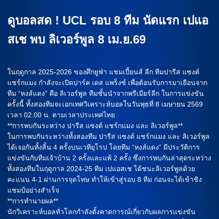
ดูบอลสด ! UCL รอบ 8 ทีม นัดแรก เปแอ
สเช พบ ลิเวอร์พูล 8 เม.ย.69
ในฤดูกาล 2025-2026 ของศึกยูฟ่า แชมเปี้ยนส์ ลีก ทีมปารีส แซงต์
แชร์กแมง กำลังจะเปิดปาร์ค เดส แพร็งซ์ เพื่อต้อนรับการมาเยือนจาก
ทีม “หงส์แดง” คือ ลิเวอร์พูล ทีมชั้นนำจากพรีเมียร์ลีก ในการแข่งขัน
ครั้งนี้ ทั้งสองทีมจะเอกเทศวิเคราะห์บอลในวันพุธที่ 8 เมษายน 2569
เวลา 02.00 น. ตามเวลาประเทศไทย
**การพบกันระหว่าง ปารีส แซงต์ แชร์กแมง และ ลิเวอร์พูล**
ในการพบกันระหว่างทั้งสองทีม ปารีส แซงต์ แชร์กแมง และ ลิเวอร์พูล
ได้เจอกันทั้งสิ้น 4 ครั้งบนเวทียุโรป โดยทีม “หงส์แดง” มีประวัติการ
แข่งขันกับทีมเจ้าบ้าน 2 ครั้งและแพ้ 2 ครั้ง ซึ่งการพบกันล่าสุดระหว่าง
ทัังสองทีมในฤดูกาล 2024-25 ทีม เปแอสเช ได้ชนะลิเวอร์พูลด้วย
คะแนน 4-1 ผ่านการจุดโทษ ทำให้เข้าสู่รอบ 8 ทีม ก่อนจะได้เข้าชิง
แชมป์อย่างสำเร็จ
**การทำนายผล**
นักวิเคราะห์บอลทั่วโลกกำลังตั้งคาดการณ์เกี่ยวกับผลการแข่งขัน