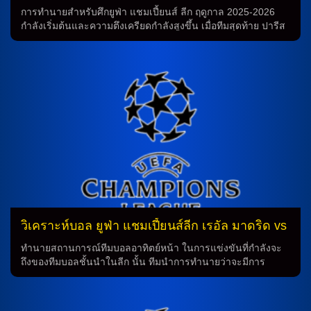
แอสเช พบ ลิเวอร์พูล 8 เม.ย.69
การทำนายสำหรับศึกยูฟ่า แชมเปี้ยนส์ ลีก ฤดูกาล 2025-2026
กำลังเริ่มต้นและความตึงเครียดกำลังสูงขึ้น เมื่อทีมสุดท้าย ปารีส
แซงต์ แชร์กแมง จะต้อนรับ “หงส์แดง” ลิเวอร์พูลจากพรีเมียร์ลีก
ในนัดแรกของรอบ 8 ทีมในวันพุธที่ 8 เมษายน 2569 นี้ เวลา
02.00 น. เวลาประเทศไทย การทำนายสำหรับการพบกัน ทาง
“หงส์แดง” ลิเวอร์พูลมีสถิติการพบกันกับ ปารีส แซงต์ แชร์กแมง 4
นัด โดยชนะ 2 และแพ้ 2 นัด โดยเกมล่าสุดในศึกแชมเปี้ยนส์ลีก
ฤดูกาล 2024-25 เปแอสเช ชนะ ลิเวอร์พูล 4-1 เข้าสู่รอบ 8 ทีม
การเตรียมความพร้อมของทีม ทีมลิเวอร์พูลนำโดย หลุยส์ เอ็นริเก้
กุนซือ ใหญ่ ที่มีผลงานดีในเกมลีกล่าสุดโดยเปิดรังชนะ ตูลูส […]
วิเคราะห์บอล ยูฟ่า แชมเปี้ยนส์ลีก เรอัล มาดริด vs
บาเยิร์น
ทำนายสถานการณ์ทีมบอลอาทิตย์หน้า ในการแข่งขันที่กำลังจะ
ถึงของทีมบอลชั้นนำในลีก นั้น ทีมนำการทำนายว่าจะมีการ
เปลี่ยนแปลงในการจัดวางทีมหลังจากการบาดเจ็บและการตัดสิน
ใจของผู้จัดการทีม ซึ่งอาจส่งผลต่อผลการแข่งขันอย่างมีนัยสำคัญ
การทำนายของนักกีฬา: นายใหญ่ อัลบาโร่ อาร์เบโลอา จะหมด