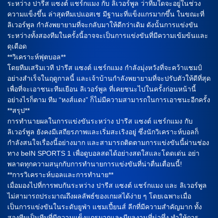
ระหว่าง ปารีส แซงต์ แชร์กแมง กับ ลิเวอร์พูล ว่าทีมใดจะอยู่ในช่วง
ความแข็งขึ้น ล่าสุดทีมเปแอสเช มีฐานะที่แข็งแกรมากขึ้น ในขณะที่
ลิเวอร์พูล กำลังพยายามที่จะกลับมาให้ดีกว่าเดิม ดังนั้นการแข่งขัน
ระหว่างทั้งสองทีมในครั้งนี้อาจจะเป็นการแข่งขันที่มีความเข้มข้นและ
ดุเดือด
**วิเคราะห์ฟุตบอล**
โดยทีมเสริมเวที ปารีส แซงต์ แชร์กแมง กำลังมุ่งหวังที่จะคว้าแชมป์
อย่างสำเร็จในฤดูกาลนี้ และเจ้าบ้านกำลังพยายามที่จะปรับตัวให้ดีที่สุด
เพื่อที่จะเอาชนะทีมเยือน ลิเวอร์พูล ที่เคยชนะไปในครั้งก่อนหน้านี้
อย่างไรก็ตาม ทีม “หงส์แดง” ก็ไม่มีความสามารถในการเอาชนะอีกครั้ง
**สรุป**
การทำนายผลในการแข่งขันระหว่าง ปารีส แซงต์ แชร์กแมง กับ
ลิเวอร์พูล ยังคงมีเสถียรภาพและเริ่มสะเริงอยู่ ซึ่งนักวิเคราะห์บอลก็
กำลังสนใจเรื่องนี้อย่างมาก และสามารถติดตามการแข่งขันนี้ผ่านช่อง
ทาง beIN SPORTS 1 เพื่อดูบอลสดได้อย่างสดใสและโดดเด่น อย่า
พลาดทุกความสนุกกับการทำนายการแข่งขันที่น่าตื่นเตื่อนนี้!
**การวิเคราะห์บอลและการทำนาย**
เมื่อมองไปที่การพบกันระหว่าง ปารีส แซงต์ แชร์กแมง และ ลิเวอร์พูล
ไม่สามารถประมาณถึงผลลัพธ์ของเกมสได้ง่าย ๆ โดยเฉพาะเมื่อ
เป็นการแข่งขันในระดับยูฟ่า แชมเปี้ยนส์ ลีกที่มีความสำคัญมาก ทั้ง
สองทีมเป็นทีมที่มีความแข็งแกรมากและมีผลงานที่น่าทึ่ง ทำให้การ