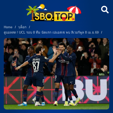
Home
/
บล็อก
/
ดูบอลสด ! UCL รอบ 8 ทีม นัดแรก เปแอสเช พบ ลิเวอร์พูล 8 เม.ย.69
/