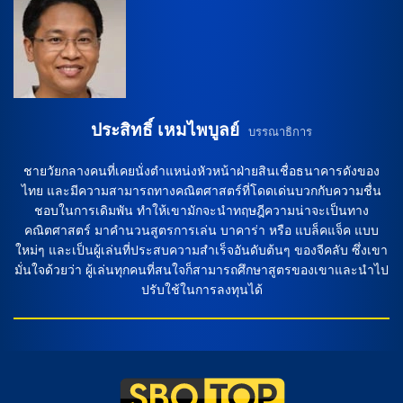
มานเชสเตอร์ ซิตี้ ก็จะเติมความแข็งแกร่งในการแข่งขันด้วยการ
เปิดตัวนักเตะที่สมบูรณ์แบบ โดยมี มานูเอล นอยเออร์ (18 นัด)
[…]
ประสิทธิ์ เหมไพบูลย์
บรรณาธิการ
ชายวัยกลางคนที่เคยนั่งตำแหน่งหัวหน้าฝ่ายสินเชื่อธนาคารดังของ
ไทย และมีความสามารถทางคณิตศาสตร์ที่โดดเด่นบวกกับความชื่น
ชอบในการเดิมพัน ทำให้เขามักจะนำทฤษฎีความน่าจะเป็นทาง
คณิตศาสตร์ มาคำนวนสูตรการเล่น บาคาร่า หรือ แบล็คแจ็ค แบบ
ใหม่ๆ และเป็นผู้เล่นที่ประสบความสำเร็จอันดับต้นๆ ของจีคลับ ซึ่งเขา
มั่นใจด้วยว่า ผู้เล่นทุกคนที่สนใจก็สามารถศึกษาสูตรของเขาและนำไป
ปรับใช้ในการลงทุนได้