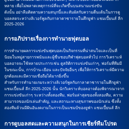
หลาย เพื่อไม่พลาดเหตุการณ์ที่จะเกิดขึ้นบนสนามแข่งขัน
ดังนั้น อย่าลืมติดตามความสนุกนี้และสัมผัสกับความตื่นเต้นในการดู
บอลสดระหว่างลิเวอร์พูลกับกาลาตาซารายในศึกยูฟ่า แชมเปี้ยนส์ ลีก
2025-2026
การอภิปรายเรื่องการทำนายฟุตบอล
การทำนายผลการแข่งขันฟุตบอลเป็นกิจกรรมที่น่าสนใจและเป็นที่
นิยมในหมู่สายการพนันและผู้ชื่นชอบกีฬาฟุตบอลทั่วไป การวิเคราะห์
บอลอาจจะใช้หลายประการเช่น ดูสถิติการแข่งขันเก่าๆ, ฟอร์มที่ทีมมี
ในขณะนั้น, การบ้าน-เยือน และปัจจัยอื่นๆ เพื่อให้การวิเคราะห์มีความ
ถูกต้องและมีความเชื่อถือได้มากยิ่งขึ้น
สำหรับการทำนายเกมระหว่างลิเวอร์พูลกับกาลาตาซารายในศึกยูฟ่า
แชมเปี้ยนส์ ลีก 2025-2026 นั้น นักวิเคราะห์บอลอาจต้องพิจารณาจาก
การแข่งขันเก่าๆ ระหว่างทั้งสองทีม, ฟอร์มล่าสุดของทั้งสองทีม, ความ
สามารถของนักเล่นสำคัญ, และสถานะทางสุขภาพของนักเล่น ซึ่งทั้ง
สองทีมล้วนมีฝันอันงดงามในการเป็นแชมป์ของยูฟ่า แชมเปี้ยนส์ ลีก
การดูบอลสดและความสนุกในการเชียร์ทีมโปรด