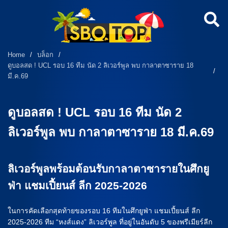
Home
/
บล็อก
/
ดูบอลสด ! UCL รอบ 16 ทีม นัด 2 ลิเวอร์พูล พบ กาลาตาซาราย 18
/
มี.ค.69
ดูบอลสด ! UCL รอบ 16 ทีม นัด 2
ลิเวอร์พูล พบ กาลาตาซาราย 18 มี.ค.69
ลิเวอร์พูลพร้อมต้อนรับกาลาตาซารายในศึกยู
ฟ่า แชมเปี้ยนส์ ลีก 2025-2026
ในการคัดเลือกสุดท้ายของรอบ 16 ทีมในศึกยูฟ่า แชมเปี้ยนส์ ลีก
2025-2026 ทีม “หงส์แดง” ลิเวอร์พูล ที่อยู่ในอันดับ 5 ของพรีเมียร์ลีก