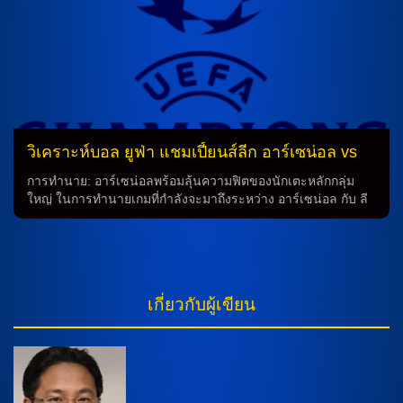
สภาพร่างกายหลังผ่าตัดเท้า ทำนายว่า กุนซือ รุย บอร์เกส จะเป็น
ตัวจริงลงสนาม โดยมีหลุยส์ ซัวเรซ เป็นหนุ่มหน้านำ ซึ่งเขาเป็น
ดาวเตะโคลอมเบียที่ยิงได้ 3 ประตูจาก 2 เกมหลังสุด ความ
สมบูรณ์ของทีมยังมีบางส่วนที่ขาดไปอย่าง มิคเคล โบร ฮานเซน
และ กีฟท์ ซันเดย์ ที่ยังไม่สามารถเข้าสนามได้ทันนัดชิงชนะเลิศ
ทำให้ กุนซือ เคทีล คนุตเซน จะต้องรับผิดชอบในการจัดชุดเก่งลง
สนาม นำโดย คาสเปอร์ โฮจ […]
วิเคราะห์บอล ยูฟ่า แชมเปี้ยนส์ลีก อาร์เซน่อล vs
เลเวอร์คูเซ่น
การทำนาย: อาร์เซน่อลพร้อมลุ้นความฟิตของนักเตะหลักกลุ่ม
ใหญ่ ในการทำนายเกมที่กำลังจะมาถึงระหว่าง อาร์เซน่อล กับ ลี
เวอร์พูล ที่จะถูกแข่งขันในสนามบุกอาร์เซน่อล นักวิเคราะห์บอลมี
ความมั่นใจว่าทั้งสองทีมจะยังไม่สามารถเอาชนะกันได้ ในที่สุด
ต่างก็จะต้องกระทำในระดับความพร้อมหรือที่พร้อมที่สุดสำหรับ
การสู้รบกัน การทำนายของสถาบันฟุตบอลชั้นนำระดับโลกได้
กล่าวถึงผู้รุกเร้ามิเกล อาร์เตต้า ที่จะต้องพบกับความฟิตของสอง
เกี่ยวกับผู้เขียน
นักเตะหลัก คือ มาร์ติน โอเดการ์ด และ เลอันโดร ทรอสซาร์ ที่
อาจจะไม่สมบูรณ์เต็มร้อย นอกเหนือจากนี้ยังมียูร์เรียน ทิมเบอร์ ที่
เป็นแบ็กขวาตัวหลักที่เจ็บเพิ่มจากเกมลีกล่าสุด ทำให้ทีมต้องหา
ทางแทนเขาอย่างด่วน ทำนายของนักวิเคราะห์บอลยังเสนอว่า วิค
ตอร์ โยเคเรส, ปิเอโร่ อินกาปิเย่ และ กาเบรียล มาร์ติเนลลี่ ที่เป็น
สำรองนัดล่าสุด คาดว่าจะกลับมาเป็นตัวจริงทั้งหมด และหากยูรี