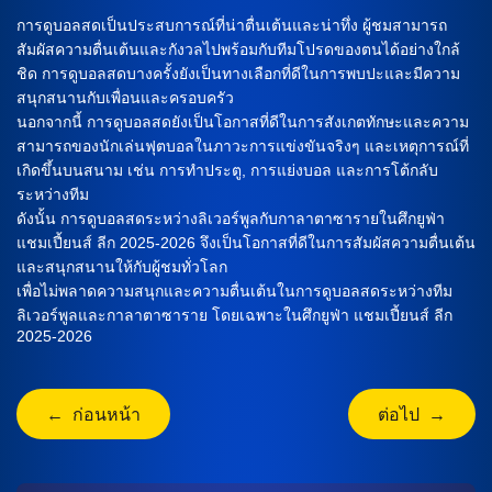
การดูบอลสดเป็นประสบการณ์ที่น่าตื่นเต้นและน่าทึ่ง ผู้ชมสามารถ
สัมผัสความตื่นเต้นและกังวลไปพร้อมกับทีมโปรดของตนได้อย่างใกล้
ชิด การดูบอลสดบางครั้งยังเป็นทางเลือกที่ดีในการพบปะและมีความ
สนุกสนานกับเพื่อนและครอบครัว
นอกจากนี้ การดูบอลสดยังเป็นโอกาสที่ดีในการสังเกตทักษะและความ
สามารถของนักเล่นฟุตบอลในภาวะการแข่งขันจริงๆ และเหตุการณ์ที่
เกิดขึ้นบนสนาม เช่น การทำประตู, การแย่งบอล และการโต้กลับ
ระหว่างทีม
ดังนั้น การดูบอลสดระหว่างลิเวอร์พูลกับกาลาตาซารายในศึกยูฟ่า
แชมเปี้ยนส์ ลีก 2025-2026 จึงเป็นโอกาสที่ดีในการสัมผัสความตื่นเต้น
และสนุกสนานให้กับผู้ชมทั่วโลก
เพื่อไม่พลาดความสนุกและความตื่นเต้นในการดูบอลสดระหว่างทีม
ลิเวอร์พูลและกาลาตาซาราย โดยเฉพาะในศึกยูฟ่า แชมเปี้ยนส์ ลีก
2025-2026
← ก่อนหน้า
ต่อไป →