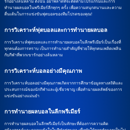
รักอย่างล้นหลาม ดังนั้น อย่าพลาดที่จะติดตามโปรแกรมและการ
ทำนายผลบอลในพรีเมียร์ลีกทุกๆ ครั้ง เพื่อความสนุกสนานและความ
ตื่นเต้นในการแข่งขันฟุตบอลของทีมโปรดของคุณ!
การวิเคราะห์ฟุตบอลและการทำนายผลบอล
การวิเคราะห์ฟุตบอลและการทำนายผลบอลในลีกพรีเมียร์เป็นเรื่องที่
ทุกคนต้องการทราบ เป็นการทำนายสำคัญที่ช่วยให้ทุกคนเพลิดเพลิน
กับกีฬาที่พวกเขารักอย่างล้นหลาม
การวิเคราะห์บอลอย่างมีคุณภาพ
การวิเคราะห์บอลอย่างมีคุณภาพเกิดจากการศึกษาข้อมูลทางสถิติและ
ประสบการณ์ของนักกีฬาและผู้เชี่ยวชาญ เพื่อทำนายผลลัพธ์ของการ
แข่งขันอย่างแม่นยำ
การทำนายผลบอลในลีกพรีเมียร์
การทำนายผลบอลในลีกพรีเมียร์เป็นทักษะที่ต้องการความคิด