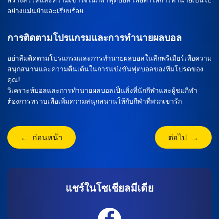
สร้างสรรค์และความเข้าใจในกีฬาฟุตบอล เพื่อทำให้การทำนายเป็นไป
อย่างแม่นยำและเรียบร้อย
การติดตามโปรแกรมและการทำนายผลบอล
อย่าลืมติดตามโปรแกรมและการทำนายผลบอลในลีกพรีเมียร์เพื่อความ
สนุกสนานและความตื่นเต้นในการแข่งขันฟุตบอลของทีมโปรดของ
คุณ!
วิเคราะห์บอลและการทำนายผลบอลเป็นสิ่งที่นักกีฬาและผู้ชมกีฬา
ต้องการทราบเพื่อเพิ่มความสนุกสนานให้กับกีฬาที่พวกเขารัก
← ก่อนหน้า
ต่อไป →
แชร์ในโซเชียลมีเดีย