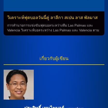
วิเคราะห์ฟุตบอลวันนี้คู่ ลาลีกา สเปน ลาส พัลมาส
vs บาเลนเซีย
การทำนายการแข่งขันฟุตบอลระหว่างทีม Las Palmas และ
Valencia วิเคราะห์บอลระหว่าง Las Palmas และ Valencia ตาม
ประวัติการพบกัน Las Palmas และ Valencia จะพบกันในการ
แข่งขันฟุตบอลในวันที่ 3 พฤษภาคม 2565 เวลา 16:30 น. ซึ่ง
เป็นการพบกันเป็นครั้งที่ 2 ในฤดูกาลนี้ โดยทีม Las Palmas จะ
เป็นเจ้าบ้านในเกมนี้ โดยทั้งสองทีมเคยพบกันมาแล้ว 8 ครั้ง โดย
ทีม Las Palmas ได้ชนะ 3 ครั้ง และเสมอ 1 ครั้ง และแพ้ 4 ครั้ง
เกี่ยวกับผู้เขียน
การประชุมกับทีมอื่นๆ Las Palmas ได้มีผลการแข่งขันล่าสุดคือ
เหนือ Celta Vigo 1-1, แพ้ Real Sociedad 1-3, […]