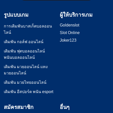
รูปแบบเกม
ผู้ให้บริการเกม
Goldenslot
การเดิมพันบาสเก็ตบอลออน
ไลน์
Slot Online
Joker123
เดิมพัน กอล์ฟ ออนไลน์
เดิมพัน ฟุตบอลออนไลน์
พนันบอลออนไลน์
เดิมพัน มวยออนไลน์ แทง
มวยออนไลน์
เดิมพัน มวยไทยออนไลน์
เดิมพัน อีสปอร์ต พนัน esport
สมัครสมาชิก
อื่นๆ