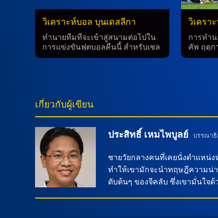
วิเคราะห์บอล บุนเดสลีกา
วิเคราะ
เยอรมัน เซลต้า บีโก้ vs เรอัล
ฟิลด์ พ
ทำนายทีมที่จะเข้าสู่สนามต่อไปใน
การทำนา
มาดริด
การแข่งขันฟุตบอลคืนนี้ สำหรับเชล
คัพ ฤดูก
ซี ที่เตรียมตัวพบกับเรอัล มาดริด
สู่รอบที่
ทำนายว่าการทำนายเอาชนะอยู่ใน
โดยทีมแม
ฝ่ายของทีมเจ้าบ้าน ที่พร้อมเตรียม
ต้องพบกั
ตัวจากฟอร์มช่วงหลังที่ร้อนแรง ที่
ถ่ายทอดส
ไม่แพ้ใครมา 5 เกมและเก็บชัยได้ถึง
7 มีนาค
เกี่ยวกับผู้เขียน
4 นัด ความมั่นใจกำลังมาเต็ม เรอัล
พบกันครั
มาดริด ที่กำลังประสบปัญหาตัวเจ็บ
ปีก่อนที
และตัวแบนเล่นงานหลายตำแหน่ง
1929 โดย
ประสิทธิ์ เหมไพบูลย์
โดยเฉพาะเกมรุกที่ขาดความเฉียบ
ในครั้งน
บรรณาธิ
คม ทำให้มีโอกาสที่ต้องพ่ายแพ้ใน
บอลของเก
การแข่งขันครั้งนี้ ทำนายว่าเชลซีน่า
ความเชื่
ชายวัยกลางคนที่เคยนั่งตำแหน่
จะเป็นทีมที่มีความเก่งกับมี
ยูไนเต็ด
ทำให้เขามักจะนำทฤษฎีความน่าจ
ประสบการณ์ที่เหนือกว่า ซึ่งจะ
มอาร์เซน
ดับต้นๆ ของจีคลับ ซึ่งเขามั่นใ
ทำให้สามารถบุกเบียดเก็บชัยได้แบบ
เตะหลักข
หวุดหวิดในเกมคืนนี้ ว่าการนี้ โดย
แม้ว่าจ
เฉพาะเกมรุกที่ขาดความเฉียบคม
เดียวกัน 
ทำให้มีโอกาสที่ต้องพ่ายแพ้ในการ
คงมีควา