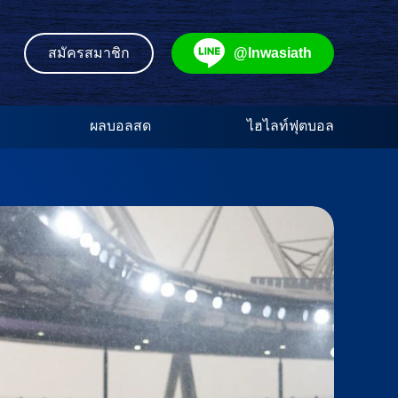
@lnwasiath
สมัครสมาชิก
ผลบอลสด
ไฮไลท์ฟุตบอล