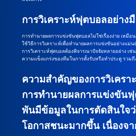
การวิเคราะห์ฟุตบอลอย่างม
การทำนายผลการแข่งขันฟุตบอลไม่ใช่เรื่องง่าย เหมือ
ใช้วิธีการวิเคราะห์เพื่อทำนายผลการแข่งขันอย่างแม่น
การวิเคราะห์ฟุตบอลต้องพิจารณาปัจจัยหลายอย่าง เช่น
ความแข็งแกร่งของทีมในการตั้งรับหรือทำประตู รวมถึงป
ความสำคัญของการวิเคราะ
การทำนายผลการแข่งขันฟุตบอล
พันมีข้อมูลในการตัดสินใจว
โอกาสชนะมากขึ้น เนื่องจาก