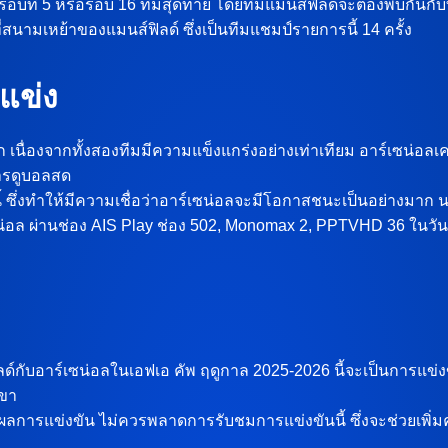
รอบที่ 5 หรือรอบ 16 ทีมสุดท้าย โดยทีมแมนส์ฟิลด์จะต้องพบกันกับทีม
สนามเหย้าของแมนส์ฟิลด์ ซึ่งเป็นทีมแชมป์รายการนี้ 14 ครั้ง
แข่ง
 เนื่องจากทั้งสองทีมมีความแข็งแกร่งอย่างเท่าเทียม อาร์เซน่อล
ารดูบอลสด
 ซึ่งทำให้มีความเชื่อว่าอาร์เซน่อลจะมีโอกาสชนะเป็นอย่างมาก น
อล ผ่านช่อง AIS Play ช่อง 502, Monomax 2, PPTVHD 36 ในวันเ
ด์กับอาร์เซน่อลในเอฟเอ คัพ ฤดูกาล 2025-2026 นี้จะเป็นการแข่ง
เขา
ผลการแข่งขัน ไม่ควรพลาดการรับชมการแข่งขันนี้ ซึ่งจะช่วยเพิ่ม