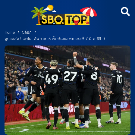
Home
/
บล็อก
/
ดูบอลสด ! เอฟเอ คัพ รอบ 5 เร็กซ์แฮม พบ เชลซี 7 มี.ค.69
/