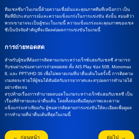
ทีมเชลซีมาในเกมนี้ด้วยความเชื่อมั่นและคุณภาพทีมที่เหนือกว่า เป็น
ทีมที่มีประสบการณ์และความแข็งแกร่งในการแข่งขัน ดังนั้น สมมติว่า
พวกเขาอาจจะเป็นผู้ชนะในเกมนี้ ความแข็งแกร่งและคุณภาพของเชล
ซีเป็นปัจจัยสำคัญที่จะมีผลต่อผลการแข่งขันในเกมนี้
การถ่ายทอดสด
สำหรับผู้ชมที่ต้องการติดตามเกมระหว่างเร็กซ์แฮมกับเชลซี สามารถ
รับชมผ่านช่องทางการถ่ายทอดสด ทั้ง AIS Play ช่อง 508, Monomax
8, และ PPTVHD 36 เพื่อไม่พลาดเกมที่น่าตื่นเต้นในครั้งนี้ การติดตาม
เกมสดจะช่วยให้ผู้ชมได้สัมผัสกับบรรยากาศและสรุปผลการทำนายได้
อย่างชัดเจน
สรุปท้ายเรื่องการทำนายผลบอลในเกมระหว่างเร็กซ์แฮมกับเชลซี เป็น
เรื่องที่ท้าทายและน่าตื่นเต้น โดยทั้งสองทีมมีคุณภาพและความ
แข็งแกร่งเท่าเทียมกัน ผู้ชมควรติดตามการแข่งขันให้ละเอียดเพื่อดูผล
การทำนายที่น่าตื่นเต้นที่สุดในเกมนี้
← ก่อนหน้า
ต่อไป →