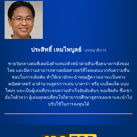
ในรายการนี้เกิดขึ้นที่แอนฟิลด์ทั้งหมด ซึ่งพวกเขาไม่เคยแพ้เกม
เยือนติดต่อกันมากกว่านี้ นับตั้งแต่ช่วงเดือนมกราคม ปี 1951 ถึง
มกราคม ปี 1954 ซึ่งพวกเขาแพ้นอกบ้าน 4 เกมติดต่อกัน อาร์เน่อ
สล็อต กุนซือชาวดัตช์ น่าจะยังไม่มี โฟลเรียน เวียร์ตซ์ ที่บาดเจ็บ
หลังจนพลาดลงเล่นมาตลอด 2 นัดหลังสุด ในรายการ […]
ประสิทธิ์ เหมไพบูลย์
บรรณาธิการ
ชายวัยกลางคนที่เคยนั่งตำแหน่งหัวหน้าฝ่ายสินเชื่อธนาคารดังของ
ไทย และมีความสามารถทางคณิตศาสตร์ที่โดดเด่นบวกกับความชื่น
ชอบในการเดิมพัน ทำให้เขามักจะนำทฤษฎีความน่าจะเป็นทาง
คณิตศาสตร์ มาคำนวนสูตรการเล่น บาคาร่า หรือ แบล็คแจ็ค แบบ
ใหม่ๆ และเป็นผู้เล่นที่ประสบความสำเร็จอันดับต้นๆ ของจีคลับ ซึ่งเขา
มั่นใจด้วยว่า ผู้เล่นทุกคนที่สนใจก็สามารถศึกษาสูตรของเขาและนำไป
ปรับใช้ในการลงทุนได้