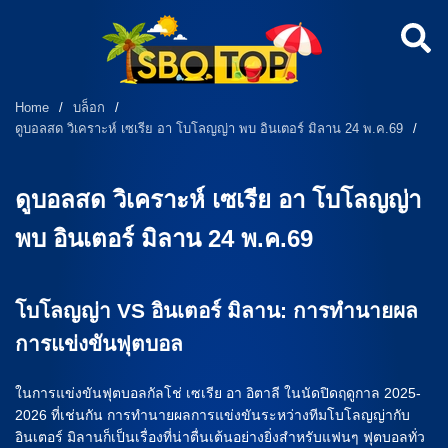
Home
/
บล็อก
/
ดูบอลสด วิเคราะห์ เซเรีย อา โบโลญญ่า พบ อินเตอร์ มิลาน 24 พ.ค.69
/
ดูบอลสด วิเคราะห์ เซเรีย อา โบโลญญ่า
พบ อินเตอร์ มิลาน 24 พ.ค.69
โบโลญญ่า VS อินเตอร์ มิลาน: การทำนายผล
การแข่งขันฟุตบอล
ในการแข่งขันฟุตบอลกัลโช่ เซเรีย อา อิตาลี ในนัดปิดฤดูกาล 2025-
2026 ที่เช่นกัน การทำนายผลการแข่งขันระหว่างทีมโบโลญญ่ากับ
อินเตอร์ มิลานก็เป็นเรื่องที่น่าตื่นเต้นอย่างยิ่งสำหรับแฟนๆ ฟุตบอลทั่ว