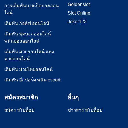
Goldenslot
การเดิมพันบาสเก็ตบอลออน
ไลน์
Slot Online
Joker123
เดิมพัน กอล์ฟ ออนไลน์
เดิมพัน ฟุตบอลออนไลน์
พนันบอลออนไลน์
เดิมพัน มวยออนไลน์ แทง
มวยออนไลน์
เดิมพัน มวยไทยออนไลน์
เดิมพัน อีสปอร์ต พนัน esport
สมัครสมาชิก
อื่นๆ
สมัคร สโบท็อป
ข่าวสาร สโบท็อป