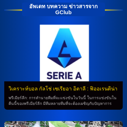
อัพเดท บทความ ข่าวสารจาก
GClub
วิเคราะห์บอล กัลโช่ เซเรียอา อิตาลี : ฟิออเรนติน่า
vs อตาลันต้า
พรีเมียร์ลีก: การทำนายทีมที่จะแข่งขันในวันนี้ ในการแข่งขันใน
คืนนี้ของพรีเมียร์ลีก มีทีมหลายทีมที่จะต้องเผชิญกับปัญหาการ
บาดเจ็บของผู้เล่นหลายคน ซึ่งอาจส่งผลกระทบต่อการเล่นของทีม
ในคืนนี้ บาดเจ็บและโทษแบน สำหรับทีมหลายทีม ความสำคัญ
ของผู้เล่นที่บาดเจ็บและโทษแบนอาจส่งผลต่อการเล่นของทีมใน
คืนนี้ ในเกมนี้ ทีมไม่สามารถใช้ มอยเเซ่ คีน, นิคโคโล ฟอร์ตินี่,