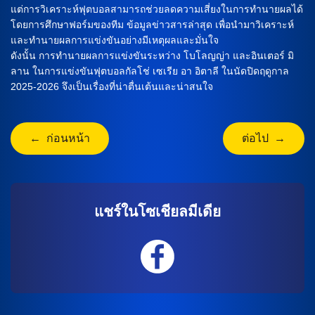
แต่การวิเคราะห์ฟุตบอลสามารถช่วยลดความเสี่ยงในการทำนายผลได้
โดยการศึกษาฟอร์มของทีม ข้อมูลข่าวสารล่าสุด เพื่อนำมาวิเคราะห์
และทำนายผลการแข่งขันอย่างมีเหตุผลและมั่นใจ
ดังนั้น การทำนายผลการแข่งขันระหว่าง โบโลญญ่า และอินเตอร์ มิ
ลาน ในการแข่งขันฟุตบอลกัลโช่ เซเรีย อา อิตาลี ในนัดปิดฤดูกาล
2025-2026 จึงเป็นเรื่องที่น่าตื่นเต้นและน่าสนใจ
← ก่อนหน้า
ต่อไป →
แชร์ในโซเชียลมีเดีย