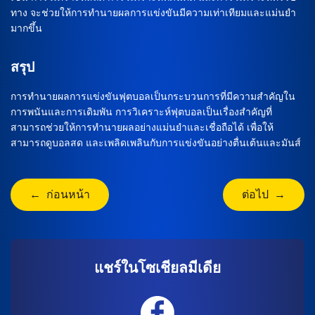
ทาง จะช่วยให้การทำนายผลการแข่งขันมีความเท่าเทียมและแม่นยำ
มากขึ้น
สรุป
การทำนายผลการแข่งขันฟุตบอลเป็นกระบวนการที่มีความสำคัญใน
การพนันและการเดิมพัน การวิเคราะห์ฟุตบอลเป็นเรื่องสำคัญที่
สามารถช่วยให้การทำนายผลอย่างแม่นยำและเชื่อถือได้ เพื่อให้
สามารถดูบอลสด และเพลิดเพลินกับการแข่งขันอย่างตื่นเต้นและมันส์
← ก่อนหน้า
ต่อไป →
แชร์ในโซเชียลมีเดีย