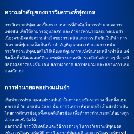
ความสำคัญของการวิเคราะห์ฟุตบอล
การวิเคราะห์ฟุตบอลเป็นกระบวนการที่สำคัญในการทำนายผลการ
แข่งขัน เพื่อให้สามารถดูบอลสด และทำการทำนายผลอย่างแม่นยำ
เนื่องจากมีผลต่อความสำเร็จของการพนันและการเดิมพันในกีฬา การ
วิเคราะห์ฟุตบอลจึงเป็นเรื่องสำคัญที่ทุกคนควรทำก่อนการพนัน
การวิเคราะห์ฟุตบอลไม่ได้เพียงแค่ดูผลการแข่งขันก่อนหน้าเท่านั้น แต่
ยังเล็งเห็นถึงคุณสมบัติและพฤติกรรมของทีม รวมถึงปัจจัยต่างๆ ที่อาจมี
ผลต่อผลการแข่งขัน เช่น สภาพอากาศ สภาพสนาม และสภาพการเล่น
ของนักเตะ
การทำนายผลอย่างแม่นยำ
เพื่อทำการทำนายผลอย่างแม่นยำในการแข่งขันระหว่าง น็อตติ้งแฮม
ฟอเรสต์ กับ แอสตัน วิลล่า นั้น การวิเคราะห์ฟุตบอลจึงเป็นสิ่งที่จำเป็น
โดยการศึกษาข้อมูลทั้งหมดที่เกี่ยวข้อง เพื่อทำการทำนายผลได้อย่างถูก
ต้องและเชื่อถือได้
นอกจากนี้ การใช้เทคนิคและวิธีการต่างๆ ในการวิเคราะห์ฟุตบอล
เช่น การวิเคราะห์สถิติ การวิเคราะห์ทัศนคติ และการวิเคราะห์ทรรป