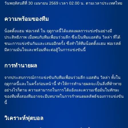
วันพฤหัสบดีที่ 30 เมษายน 2569 เวลา 02.00 น. ตามเวลาประเทศไทย
ความพร้อมของทีม
น็อตติ้งแฮม ฟอเรสต์ ใน ฤดูกาลนี้ได้แสดงผลการแข่งขันอย่างมี
ประสิทธิภาพ เมื่อพบกับทีมเพื่อนร่วมลีก ซึ่งเป็นทีมแอสตัน วิลล่า ที่ได้
ชนะการแข่งขันกันและเสมออีกครั้ง ซึ่งทำให้ทีมน็อตติ้งแฮม ฟอเรสต์
มีความมั่นใจและพร้อมที่จะต่อสู้ในการแข่งขันนี้
การทำนายผล
จากประสบการณ์การแข่งขันกับทีมเพื่อนร่วมลีก แอสตัน วิลล่า ทั้งใน
ฤดูกาลนี้และในครั้งก่อนหน้านี้ ทำให้การทำนายผลจะเป็นสิ่งที่ท้าทาย
อย่างไรก็ตาม ความสามารถในการโต้แย้งและความเชื่อมั่นในทักษะ
ของทีมทั้งสองทีมอาจจะมีบทบาทในการกำหนดผลลัพธ์ของการแข่งขัน
นี้
วิเคราะห์ฟุตบอล