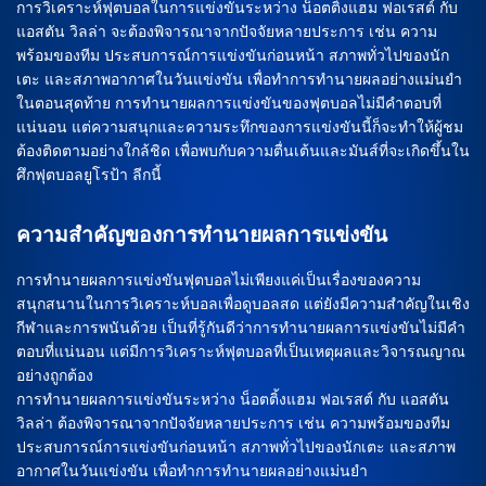
การวิเคราะห์ฟุตบอลในการแข่งขันระหว่าง น็อตติ้งแฮม ฟอเรสต์ กับ
แอสตัน วิลล่า จะต้องพิจารณาจากปัจจัยหลายประการ เช่น ความ
พร้อมของทีม ประสบการณ์การแข่งขันก่อนหน้า สภาพทั่วไปของนัก
เตะ และสภาพอากาศในวันแข่งขัน เพื่อทำการทำนายผลอย่างแม่นยำ
ในตอนสุดท้าย การทำนายผลการแข่งขันของฟุตบอลไม่มีคำตอบที่
แน่นอน แต่ความสนุกและความระทึกของการแข่งขันนี้ก็จะทำให้ผู้ชม
ต้องติดตามอย่างใกล้ชิด เพื่อพบกับความตื่นเต้นและมันส์ที่จะเกิดขึ้นใน
ศึกฟุตบอลยูโรป้า ลีกนี้
ความสำคัญของการทำนายผลการแข่งขัน
การทำนายผลการแข่งขันฟุตบอลไม่เพียงแค่เป็นเรื่องของความ
สนุกสนานในการวิเคราะห์บอลเพื่อดูบอลสด แต่ยังมีความสำคัญในเชิง
กีฬาและการพนันด้วย เป็นที่รู้กันดีว่าการทำนายผลการแข่งขันไม่มีคำ
ตอบที่แน่นอน แต่มีการวิเคราะห์ฟุตบอลที่เป็นเหตุผลและวิจารณญาณ
อย่างถูกต้อง
การทำนายผลการแข่งขันระหว่าง น็อตติ้งแฮม ฟอเรสต์ กับ แอสตัน
วิลล่า ต้องพิจารณาจากปัจจัยหลายประการ เช่น ความพร้อมของทีม
ประสบการณ์การแข่งขันก่อนหน้า สภาพทั่วไปของนักเตะ และสภาพ
อากาศในวันแข่งขัน เพื่อทำการทำนายผลอย่างแม่นยำ