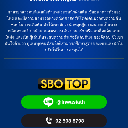
ชายวัยกลางคนที่เคยนั่งตำแหน่งหัวหน้าฝ่ายสินเชื่อธนาคารดังของ
ไทย และมีความสามารถทางคณิตศาสตร์ที่โดดเด่นบวกกับความชื่น
ชอบในการเดิมพัน ทำให้เขามักจะนำทฤษฎีความน่าจะเป็นทาง
คณิตศาสตร์ มาคำนวนสูตรการเล่น บาคาร่า หรือ แบล็คแจ็ค แบบ
ใหม่ๆ และเป็นผู้เล่นที่ประสบความสำเร็จอันดับต้นๆ ของจีคลับ ซึ่งเขา
มั่นใจด้วยว่า ผู้เล่นทุกคนที่สนใจก็สามารถศึกษาสูตรของเขาและนำไป
ปรับใช้ในการลงทุนได้
@lnwasiath
02 508 8798