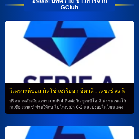
อัพเดท บทความ ข่าวสารจาก
GClub
วิเคราะห์บอล กัลโช่ เซเรียอา อิตาลี : เลชเช่ vs ฟิ
ออเรนติน่า
ปริศนาหลังเสียเฉพาะเกมที่ 4 ติดต่อกัน ยูเซบิโอ ดิ ฟรานเชสโก้
กุนซือ เลชเช่ พ่ายให้กับ โบโลญญ่า 0-2 และยังอยู่ในโซนแดง
ของตาราง การทำนายบอลยูโรปาต่อจากเกมนี้พบความท้าทายที่
ฟรานเชสโก้เพราะสภาพของนักเตะหลายคนไม่สมบูรณ์ ฟราน
เชสโก้จะต้องพักคาร์มาด้า, เกียล็องด้า กาสปาร์ และ เมดอน เบริ
ชา ด้านริคคาร์โด้ ซ็อตติล ทำให้ทีมต้องพยายามปรับตัวใหม่ใน
การแข่งขัน เพื่อคว้าแต้มเต็ม ในเกมถัดไป อันโตนิโน่ กัลโล่ จะ