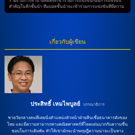
รายงานการทำนายทีมที่จะเข้าร่วมการแข่งขันก่อนการแข่งขัน
สำคัญในลีกชั้นนำ ทีมบอลชั้นนำจะเข้าร่วมการแข่งขันที่มีความ
สำคัญในฤดูกาลนี้ โดยมีการทำนายทีมที่จะเข้าร่วมการแข่งขัน
ก่อนเริ่มเกม การทำนายทีม ในการทำนายทีมที่จะเข้าร่วมการ
แข่งขันก่อนเริ่มเกม ไม่มีรายงานเรื่องตัวเจ็บตัวแบน จะมีก็แค่ ดา
เนียล เดนูน กับ มาริอุส มาริน ที่ต้องรอเช็คฟิต ด้านการจัดทัพใน
ระบบ 3-5-2 แดนกลางวาง มัลเธ่ ฮอยโฮลท์, เอเบเนเซอร์ อากิน
เกี่ยวกับผู้เขียน
ซานมิโร, มิเชล เอบิสเชอร์ ผนึกกำลังกัน โดยมีคู่หน้าเป็น มัตเต
โอ ตราโมนี่ กับ ราฟิอู ดูโรซินมี่ ทีมที่ถูกตัดออก จะไม่มีชื่อของ มิ
คาเอล เอกิลล์ เอลเลิร์ทส์สัน, มอร์เท่น เฟรนดรุป และ รัสลัน มาลิ
นอฟสกี้ ที่ติดโทษแบน ด้านการจัดทัพในระบบ 3-4-2-1 กองหน้า
ตัวเป้าจะเป็นหน้าที่ของ ลอเรนโซ่ โคลอมโบ พร้อมกับวาง วิ
ตินญ่า และ ทอมมาโซ่ บัลดานซี่ เป็นตัวปั้นเกม รายชื่อทีม ราย
ชื่อทีมที่จะเข้าร่วมการแข่งขันในลีกชั้นนำประกอบไปด้วย อาเด
รียน เชมเปอร์, […]
ประสิทธิ์ เหมไพบูลย์
บรรณาธิการ
ชายวัยกลางคนที่เคยนั่งตำแหน่งหัวหน้าฝ่ายสินเชื่อธนาคารดังของ
ไทย และมีความสามารถทางคณิตศาสตร์ที่โดดเด่นบวกกับความชื่น
ชอบในการเดิมพัน ทำให้เขามักจะนำทฤษฎีความน่าจะเป็นทาง