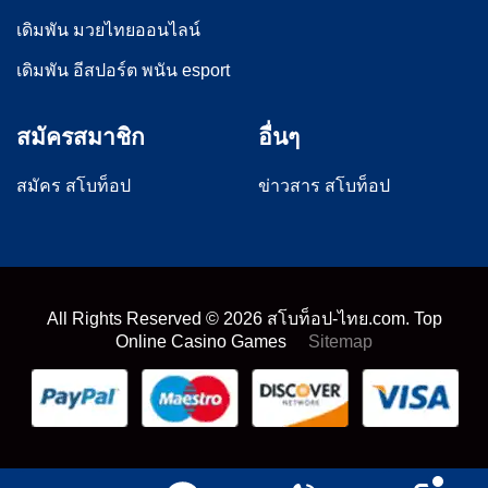
เดิมพัน มวยไทยออนไลน์
เดิมพัน อีสปอร์ต พนัน esport
สมัครสมาชิก
อื่นๆ
สมัคร สโบท็อป
ข่าวสาร สโบท็อป
All Rights Reserved ©
2026
สโบท็อป-ไทย.com. Top
Online Casino Games
Sitemap