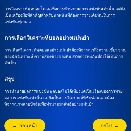
การวิเคราะห์ฟุตบอลไม่แค่เพื่อการทำนายผลการแข่งขันเท่านั้น แต่ยัง
เป็นเครื่องมือที่สำคัญสำหรับนักพนันที่ต้องการวางเดิมพันในการ
แข่งขันฟุตบอล
การเลือกวิเคราะห์บอลอย่างแม่นยำ
การเลือกวิเคราะห์ฟุตบอลอย่างแม่นยำต้องพิจารณาถึงความเชี่ยวชาญ
ของนักวิเคราะห์ ความสองข้างของทีม สถิติการพบกันที่ยังใด้เป็นการ
จำเป็น
สรุป
การทำนายผลการแข่งขันฟุตบอลไม่ได้เพียงแค่เป็นเรื่องของการทาย
ผลการแข่งขันเท่านั้น แต่ยังเป็นการวิเคราะห์ที่ซับซ้อนและต้อง
พิจารณาหลายปัจจัยเพื่อทำนายผลลัพธ์อย่างแม่นยำ
← ก่อนหน้า
ต่อไป →