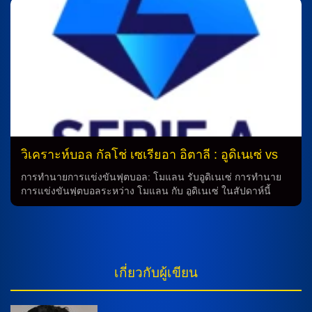
แม็คโทมิเนย์ ผนึกกำลังกับ เควิน เดอ บรอยน์ โดยมี ราสมุส ฮอ
ยลุนด์ คอยล่าเป้า กองหลัง – โจวานนี่ ดิ ลอเรนโซ่(23 นัด / 1
ประตู) กองกลาง – อันโตนิโอ เวร์การา(11 นัด / 1 ประตู) กอง
หน้า – โรเมลู ลูกากู (5 นัด / 1 […]
วิเคราะห์บอล กัลโช่ เซเรียอา อิตาลี : อูดิเนเซ่ vs
ปาร์ม่า
การทำนายการแข่งขันฟุตบอล: โมแลน รับอูดิเนเซ่ การทำนาย
การแข่งขันฟุตบอลระหว่าง โมแลน กับ อูดิเนเซ่ ในสัปดาห์นี้
กำลังเป็นที่น่าสนใจสำหรับแฟนๆ ฟุตบอลทั่วโลก โมแลน ทีมที่ยัง
บาดเจ็บอยู่เป็นหน้าเดิมๆ แต่ล่าสุดก็ต้องมาเสีย คีแนน เดวิส ไปอีก
คน ซึ่งจะส่งผลกระทบต่อการจัดทีมในระบบ 3-5-2 ของพวกเขา
การจัดทีม ในระบบ 3-5-2 ของ โมแลน นักเตะเชื่อสำคัญเช่น เยอ
ร์เก้น เอคเคเลนคัมป์ และ เยสเปอร์ คาร์ลสตรอม จะต้องมุ่งเน้น
เกี่ยวกับผู้เขียน
การโต้แย้งกับ อูดิเนเซ่ ซึ่งนำโดย นิโคโล่ ซานิโอโล่ และ อิดริส
ซา เกย์ ในเสมอที่พวกเขาต้องเล่นโดยไม่มี คีแนน เดวิส ที่เป็นตัว
เรียกเวลาเด็ดมากมายของทีม นักเตะที่ขาด นอกจากนี้ โมแลน ยัง