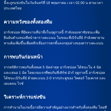
นี้จะถูกแข่งขันในวันจันทร์ที่ 18 พฤษภาคม เวลา 02.00 น.ตามเวลา
ประเทศไทย
ความหวังของทั้งสองทีม
อาร์เซน่อล ที่มีผลงานที่น่าทึ่งในฤดูกาลนี้ กำลังมองหาชัยชนะเพื่อ
ยืนยันตำแหน่งที่หน้าตารางคะแนน ในขณะที่เบิร์นลี่ย์ กำลังพยายาม
หาแต้มเพิ่มขึ้นเพื่อหลีกเลี่ยงการตกชั้นลงกลุ่มล่างของตารางคะแนน
การพบกันก่อนหน้า
จากสถิติการพบกันทั้งหมด 5 นัดล่าสุด อาร์เซน่อล ได้ชนะใน 4 นัด
และเสมอ 1 นัด โดยเกมแรกที่พบกันที่เทิร์ฟ มัวร์ ฤดูกาลนี้ อาร์เซน่อล
ได้ชนะเบิร์นลี่ย์ ด้วยคะแนน 2-0 จากประตูของ วิคตอร์ โยเคเรส และ
เดแคลน ไรซ์
วิเคราะห์การแข่งขัน
การทำนายในเกมนี้อาจมีความสำคัญอย่างมากสำหรับทั้งสองทีม โดยที