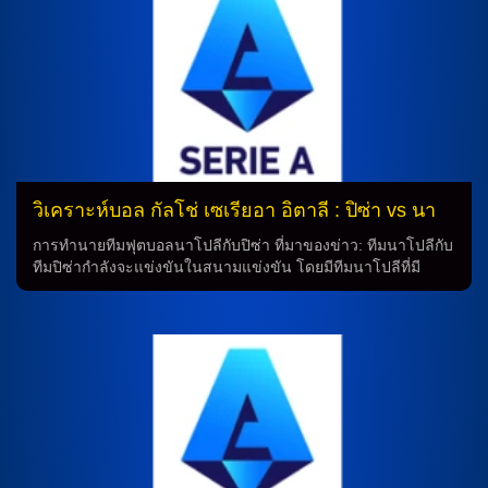
ระบบ 3-4-2-1 แต่ถึงแม้มีผู้เล่นบาดเจ็บ ทีมยังคงมีความเชื่อมั่นใน
การชนะการแข่งขันนี้ โดยมีผู้เล่นหลายรายที่มีศักยภาพเยือนที่ดี
เช่น มาติอัส ซูเล่ และ นิคโคโล่ ปิซิลลี่ ที่สามารถสร้างสรรค์เกม
หน้าเป้าได้อย่างมีประสิทธิภาพ ทีม ทำนาย วิเคราะห์บอล 2 ในฝั่ง
อีกทีมหนึ่งนั้น ก็มีผู้เล่นหลายรายที่เจ็บไปพร้อมกัน อีวาน โปร
เวเดล, ซามูแอล ซิโกต์, มาริโอ จิล่า และ ดานิโล่ คาตัลดี้ ทำให้
การเตรียมตัวสำหรับการแข่งขันนี้เป็นไปได้อย่างยากลำบาก
อย่างไรก็ตาม ทีมก็มีผู้เล่นที่มีคุณสมบัติเหมาะสมในการเล่นใน
ระบบ 4-3-3 อย่างมีประสิทธิภาพ ซึ่งอาจจะช่วยทีมสามารถชนะ
การแข่งขันนี้ได้ ความคาดหวั่งของผลการแข่งขัน โรม่า มีผลงาน
วิเคราะห์บอล กัลโช่ เซเรียอา อิตาลี : ปิซ่า vs นา
ที่ดีในการแข่งขันล่าสุด ทั้งในด้านการโจมตีและการป้องกัน […]
โปลี
การทำนายทีมฟุตบอลนาโปลีกับปิซ่า ที่มาของข่าว: ทีมนาโปลีกับ
ทีมปิซ่ากำลังจะแข่งขันในสนามแข่งขัน โดยมีทีมนาโปลีที่มี
ความเชื่อมั่นและความพร้อมที่สุดในการชนะเกมนี้ เพื่อการันตีตัว
ในการเข้าแข่งขันในแชมเปี้ยนส์ลีก ในขณะที่ทีมปิซ่าก็มีความ
รุนแรงและมีความพร้อมในการชนะเกมนี้เช่นกัน ข่าวล่าสุดก็มี
การทำนายถึงการจัดทัพของทั้งสองทีมหลังจากมีผู้เชี่ยวชาญ
ทำการวิเคราะห์บอล และการทำนายก็เป็นสิ่งที่น่าสนใจสำหรับผู้
ชมทั้งสองทีม ในการทำนายทีมนาโปลี นั้น นักเตะหลักสำคัญที่
คาดว่าจะเข้าสู่สนามเป็น สเตฟาโน่ โมเรโอ และ ฟิลิป สโตยิล
โควิช ทีมนาโปลีได้ทำการจัดทัพในระบบ 3-5-2 โดยมีคู่หน้าที่มี
ความสามารถมากมายในการทำประตู และโดยมีนักเตะหลักคือ
โรเซ่น โบซินอฟ และ ฟิลิเป้ โลโยล่า ซึ่งมีสมรรถนะที่ดีในการ