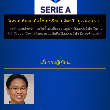
ป้องกันประตูและสนับสนุนให้ทีมนาโปลีสามารถชนะเกมได้อย่าง
มั่นใจ ในขณะเดียวกัน ทีมปิซ่าก็มีการจัดทัพในระบบ 3-4-2-1
โดยมีนักเตะหลักคือ วานย่า มิลินโควิช-ซาวิช และ สก็อตต์ แม็ค
โทมิเนย์ ซึ่งมีความสามารถในการทำประตูจากการโต้ตอบของทั้ง
วิเคราะห์บอล กัลโช่ เซเรียอา อิตาลี : ยูเวนตุส vs
สองทีม นอกจากนี้ ทีมปิซ่ายังมีนักเตะหลักอย่าง เควิน เดอ บรอยน์
ฟิออเรนติน่า
ที่มีความสามารถในการสร้างโอกาสและทำประตูให้ทีมได้ เมื่อ
การทำนายสำหรับเกมวันนี้ของทีมยูเวนตุสกับฟิออเรนติน่า ในเกม
พิจารณาจากความพร้อมและคุณสมบัติของทั้งสองทีม นัก
ที่กำลังจะมาถึงของทีมยูเวนตุสกับทีมฟิออเรนติน่า มีการทำนายว่า
วิเคราะห์บอลได้ทำการทำนายว่าการแข่งขันระหว่างทีมนาโปลี
ทั้งสองทีมจะเข้าสู่ศึกอย่างดุเดือดและมีความพร้อมที่จะลงสนาม
กับทีมปิซ่านั้นจะเป็นการแข่งขันที่มีความรุนแรงและน่าสนใจ
อย่างแท้จริง ในทีมยูเวนตุส นักเตะหลายคนเหมาะสมที่จะเป็นตัว
โดยทีมไหนที่สามารถสร้างโอกาสและใช้โอกาสได้อย่างเหมาะ
แบ่งชั้นในการได้รับแต้มจากการเล่นเกมนี้ โดยมีนายใหญ่ ลูชา
สมจะมีโอกาสชนะเกมได้มากที่สุด นอกจากนี้ การทำนายก็เป็นสิ่ง
โน่ สปัลเลตติฝ่ายหน้า คาบุและอาร์คาดิอุสซ์ มิลิคเป็นตัวที่มี
ที่น่าสนใจสำหรับแฟนบอลที่ติดตามการแข่งขันอย่างใกล้ชิด ดัง
ความสามารถในการทำประตู นอกจากนี้ยังมีนายใหญ่ เปาโล วา
เกี่ยวกับผู้เขียน
นั้น การทำนายเกมระหว่างทีมนาโปลีกับทีมปิซ่านั้นเป็นสิ่งที่ทุก
โนลี่ที่คอยควบคุมหลังแดนอย่างแม่นยำ ทำให้ทีมมีความมั่นใจใน
คนควรใส่ใจและติดตามอย่างใกล้ชิด เพื่อเห็นถึงความสามารถ
การเจรจาในลักษณะนี้ ทีมฟิออเรนติน่า ในฝ่ายกองกลางนั้น มี
และคุณภาพของทั้งสองทีมที่จะช่วยตัดสินความสำเร็จของทีมใด
นายใหญ่ เปาโล วาโนลี่ที่ถือเป็นตัวจังหวะในการควบคุมการเล่น
ในการแข่งขันในวันนั้น การทำนายเกมฟุตบอล: นาโปลี vs. ปิซ่า
ของทีม และมีกองหลังที่มีความแข็งแกร่ง ทาริค แลมป์ตีย์
การทำนายเกมฟุตบอลระหว่างทีมนาโปลีและทีมปิซ่าเป็นเรื่องที่
นอกจากนี้ กองแกนกลางจะมีดานิเอเล่ รูกานี่ และ ลูก้า รานิเอรี่
น่าตื่นเต้นและท้าทายสำหรับผู้ชมทั้งสองฝั่ง […]
คอยสร้างสรรค์โอกาสในการทำประตูให้กับนักเตะหน้าของทีม
เมื่อพิจารณาถึงความแข็งแกร่งและความพร้อมของทั้งสองทีม นัก
วิเคราะห์บอลมั่นใจว่าเกมนี้จะเป็นการแข่งขันที่อันแรงกล้าและ
น่าตื่นเต้น โดยทีมยูเวนตุสจะมีความเป็นเจ้าบ้านที่น่ายอมรับ และ
มีสิ่งที่จะสามารถทำให้พวกเขายึดครองพื้นที่แชมเปี้ยนส์ลีกได้