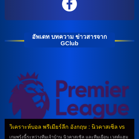
อัพเดท บทความ ข่าวสารจาก
GClub
วิเคราะห์บอล พรีเมียร์ลีก อังกฤษ : นิวคาสเซิ่ล vs
เวสต์แฮม
เกมพรุ้งนี้ระหว่างทีมเจ้าบ้าน นิวคาสเซิล และทีมเยือน เวสต์แฮม