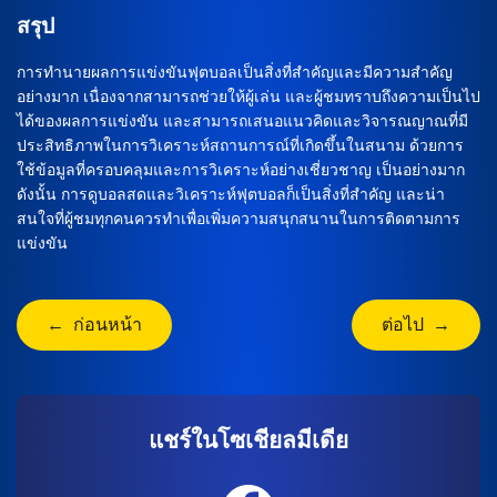
สรุป
การทำนายผลการแข่งขันฟุตบอลเป็นสิ่งที่สำคัญและมีความสำคัญ
อย่างมาก เนื่องจากสามารถช่วยให้ผู้เล่น และผู้ชมทราบถึงความเป็นไป
ได้ของผลการแข่งขัน และสามารถเสนอแนวคิดและวิจารณญาณที่มี
ประสิทธิภาพในการวิเคราะห์สถานการณ์ที่เกิดขึ้นในสนาม ด้วยการ
ใช้ข้อมูลที่ครอบคลุมและการวิเคราะห์อย่างเชี่ยวชาญ เป็นอย่างมาก
ดังนั้น การดูบอลสดและวิเคราะห์ฟุตบอลก็เป็นสิ่งที่สำคัญ และน่า
สนใจที่ผู้ชมทุกคนควรทำเพื่อเพิ่มความสนุกสนานในการติดตามการ
แข่งขัน
← ก่อนหน้า
ต่อไป →
แชร์ในโซเชียลมีเดีย