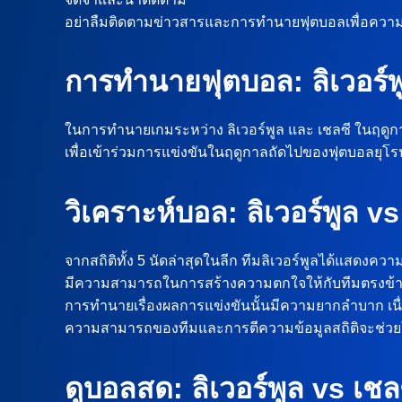
อย่าลืมติดตามข่าวสารและการทำนายฟุตบอลเพื่อควา
การทำนายฟุตบอล: ลิเวอร์พู
ในการทำนายเกมระหว่าง ลิเวอร์พูล และ เชลซี ในฤดูกา
เพื่อเข้าร่วมการแข่งขันในฤดูกาลถัดไปของฟุตบอลยุโร
วิเคราะห์บอล: ลิเวอร์พูล vs
จากสถิติทั้ง 5 นัดล่าสุดในลีก ทีมลิเวอร์พูลได้แสดงคว
มีความสามารถในการสร้างความตกใจให้กับทีมตรงข้
การทำนายเรื่องผลการแข่งขันนั้นมีความยากลำบาก เนื
ความสามารถของทีมและการตีความข้อมูลสถิติจะช่วยใ
ดูบอลสด: ลิเวอร์พูล vs เชล