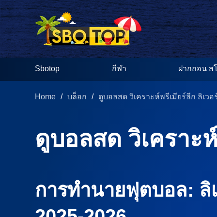
Sbotop
กีฬา
ฝากถอน สโ
Home
/
/
บล็อก
ดูบอลสด วิเคราะห์พรีเมียร์ลีก ลิเวอ
ดูบอลสด วิเคราะห์พ
การทำนายฟุตบอล: ลิเว
2025-2026