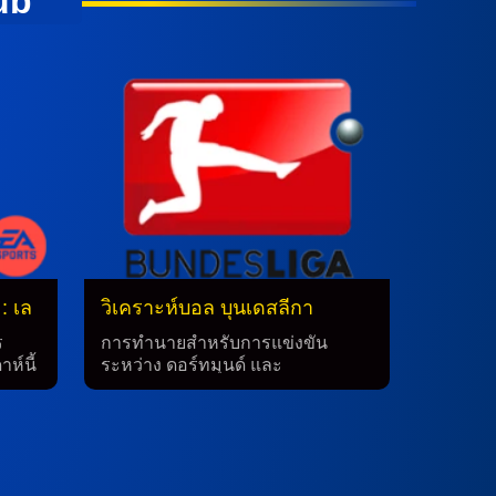
ub
: เล
วิเคราะห์บอล บุนเดสลีกา
เยอรมัน : ดอร์ทมุนด์ vs
ร
การทำนายสำหรับการแข่งขัน
แฟร้งค์เฟิร์ต
ห์นี้
ระหว่าง ดอร์ทมุนด์ และ
โอกาส
แฟร้งค์เฟิร์ต เมื่อดูการทำนาย
ัญ
สำหรับการแข่งขันระหว่าง ดอร์
่ยวชาญ
ทมุนด์ และ แฟร้งค์เฟิร์ต พบว่าทั้ง
ให้
สองทีมจะต้องเข้าสนามโดยไม่มี
บ
บางนักเตะที่สำคัญอย่าง นิคลาส ซู