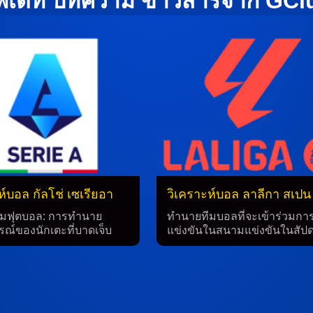
ัพเดท บทความ ข่าวสารจาก GCl
ห์บอล กัลโช่ เซเรียอา
วิเคราะห์บอล ลาลีกา สเปน 
 โตริโน่ vs ซัสซัวโล่
บานเต้ vs โอซาซูน่า
มฟุตบอล: การทำนาย
ทำนายทีมบอลที่จะเข้าร่วมกา
ณ์ของนักเตะที่บาดเจ็บ
แข่งขันในสนามแข่งขันในสัปดา
มาเข้าร่วมการแข่งขันใน
เชื่อว่าการทำนายทีมบอลที่มี
างกัน ในวันนี้เรามาทำการ
ชนะในการแข่งขันมีความสำค
านการณ์ของทีมฟุตบอลที่
อย่างยิ่ง โดยเฉพาะเมื่อมีผู้เชี
บาดเจ็บและนักเตะที่กลับมา
ทางด้านการทำนายฟุตบอล มา
การแข่งขันในลีกที่ต่างกัน
คำแนะนำเพื่อช่วยให้ท่านได้รั