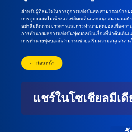
สำหรับผู้ที่สนใจในการดูการแข่งขันสด สามารถเข้าชมผ่า
การดูบอลสดไม่เพียงแต่เพลิดเพลินและสนุกสนาน แต่ยังช่ว
อย่าลืมติดตามข่าวสารและการทำนายฟุตบอลเพื่อควา
การทำนายผลการแข่งขันฟุตบอลเป็นเรื่องที่น่าตื่นเต้
การทำนายฟุตบอลก็สามารถช่วยเสริมความสนุกสนานในก
← ก่อนหน้า
แชร์ในโซเชียลมีเดี