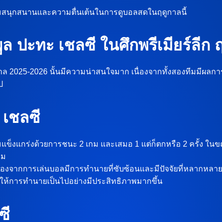
มสนุกสนานและความตื่นเต้นในการดูบอลสดในฤดูกาลนี้
ล ปะทะ เชลซี ในศึกพรีเมียร์ลีก
ล 2025-2026 นั้นมีความน่าสนใจมาก เนื่องจากทั้งสองทีมมีผลการแ
ป
 เชลซี
ามแข็งแกร่งด้วยการชนะ 2 เกม และเสมอ 1 แต่ก็ตกหรือ 2 ครั้ง ในขณะ
าม
่องจากการเล่นบอลมีการทำนายที่ซับซ้อนและมีปัจจัยที่หลากหลาย
ห้การทำนายเป็นไปอย่างมีประสิทธิภาพมากขึ้น
ซี