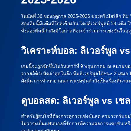
ในนัดที่ 36 ของฤดูกาล 2025-2026 ของพรีเมียร์ลีก ทีม “หง
สองทีมนี้มีแต้มที่ใกล้เคียงกัน โดยลิเวอร์พูลมี 58 แต้
ทั้งสองทีมนี้กำลังมีโอกาสที่จะเข้าร่วมการแข่งขันใน
วิเคราะห์บอล: ลิเวอร์พูล vs
เกมนี้จะถูกจัดขึ้นในวันเสาร์ที่ 9 พฤษภาคม ณ สนามข
จากสถิติ 5 นัดล่าสุดในลีก ทีมลิเวอร์พูลได้ชนะ 2 เสม
ดังนั้น การทำนายก่อนการแข่งขันกำลังเป็นเรื่องที่
ดูบอลสด: ลิเวอร์พูล vs เชล
สำหรับผู้สนใจที่ต้องการดูการแข่งขันสด สามารถรับชมได้ผ
ไม่ว่าจะเป็นแฟนบอลที่รักการตีความผลการแข่งขัน หรือผ
จดจำและน่าติดตาม