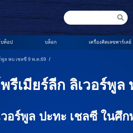
บท็อป
บล็อก
เครื่องคิดเลขพาร์เลย์
/
ร์พูล พบ เชลซี 9 พ.ค.69
รีเมียร์ลีก ลิเวอร์พูล
อร์พูล ปะทะ เชลซี ในศึกพร