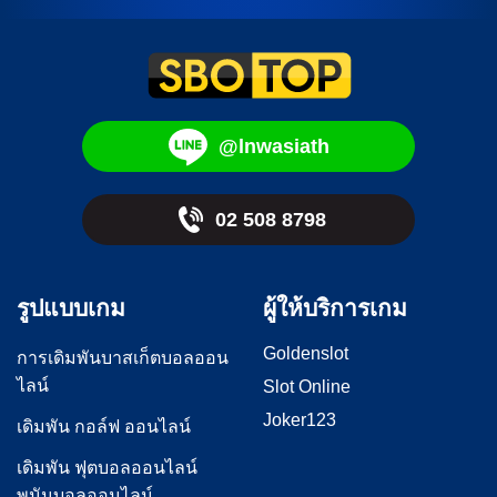
สำคัญของการทำนายผลบอลในการแข่งขัน การทำนายผลบอล
ในการแข่งขันไม่เพียงแค่เป็นเรื่องที่น่าสนใจและตื่นตาตื่นใจ
เท่านั้น แต่ยังมีความสำคัญอย่างมากในการวิเคราะห์ฟุตบอลและ
เข้าใจความสามารถของทีมที่จะแข่งขันกัน การทำนายผลบอล
สามารถช่วยให้แฟนบอลเข้าใจเกี่ยวกับสถานะปัจจุบันของทั้งสอง
ทีม และเข้าใจความสำคัญของการเล่นอย่างมีระเบียบและมีเชื่อ
มั่นในการแข่งขัน ความก้าวหน้าของทีมในการแข่งขัน การ
@lnwasiath
วิเคราะห์ฟุตบอลของทีมที่มีการก้าวหน้าและมีฟอร์มที่ดีมักจะมี
โอกาสชนะในการแข่งขันมากขึ้น การเล่นให้เต็มที่และดูถูกลูก
ครึ่งหน้าจะช่วยให้อาศัยการชนะในการแข่งขันมากขึ้น การเก็บ
02 508 8798
ตัวและเพิ่มความเชื่อมั่นในทีมย่อมเป็นประโยชน์ในการแข่งขัน
เพราะมันช่วยให้นักเล่นเตรียมความพร้อมในการแข่งขันอย่างมี
ระเบียบและมั่นใจ ความสนุกสนานของการดูบอลสด การดูบอล
สดเป็นประสบการณ์ที่น่าตื่นเต้นและสนุกสนานอย่างมากสำหรับ
รูปแบบเกม
ผู้ให้บริการเกม
แฟนบอลทั่วโลก การเห็นทีมที่สนุกสนานและมีความสามารถใน
การแข่งขันย่อมทำให้การดูบอลสดนี้เป็นประสบการณ์ที่น่าจดจำ
Goldenslot
การเดิมพันบาสเก็ตบอลออน
การทำนายผลบอลของการแข่งขันนี้จึงเพิ่มความสนุกสนานให้กับ
ไลน์
ผู้ชมอย่างมาก เพราะไม่ว่าจะเป็นการเก็บชัยชนะของนิวคาสเซิล
Slot Online
หรืออิปสวิช การดูบอลสดเป็นทางเลือกที่ดีในการสนุกสนานและ
Joker123
เดิมพัน กอล์ฟ ออนไลน์
ตื่นเต้นทั้งการทำนายผลบอลและการวิเคราะห์ฟุตบอลของการ
แข่งขัน ดังนั้น การติดตามการแข่งขันนี้อย่างใกล้ชิดและการ
เดิมพัน ฟุตบอลออนไลน์
ทำนายผลบอลของการแข่งขันนี้เป็นสิ่งที่น่าสนใจและตื่นตาตื่นใจ
พนันบอลออนไลน์
อย่างมาก ทุกคนควรรอคอยและเตรียมตัวให้พร้อมในการดูบอลสด