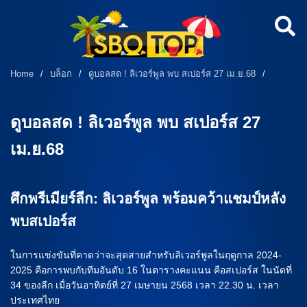
Home
/
บล็อก
/
ดูบอลสด ! ลิเวอร์พูล พบ สเปอร์ส 27 เม.ย.68
/
ดูบอลสด ! ลิเวอร์พูล พบ สเปอร์ส 27
เม.ย.68
ศึกพรีเมียร์ลีก: ลิเวอร์พูล พร้อมคว้าแชมป์หลัง
พบสเปอร์ส
ในการแข่งขันที่คาดว่าจะสุดสายสำหรับลิเวอร์พูลในฤดูกาล 2024-
2025 คือการพบกับทีมอันดับ 16 ในตารางคะแนน คือสเปอร์ส ในนัดที่
34 ของลีก เมื่อวันอาทิตย์ที่ 27 เมษายน 2568 เวลา 22.30 น. เวลา
ประเทศไทย