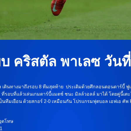
 คริสตัล พาเลซ วันที่
กฤษ เดินทางมาถึงรอบ 8 ทีมสุดท้าย ประเดิมด้วยศึกลอนดอนดาร์บี้ ฟ
ี่รอบที่แล้วเล่นเกมดาร์บี้แมตช์ ชนะ มิลล์วอลล์ มาได้ โดยคู่น
่นเป็นทีมเยือน ด้วยสกอร์ 2-0 เหมือนกัน โปรแกรมฟุตบอล เอฟเอ คั
จุดโทษ
 1