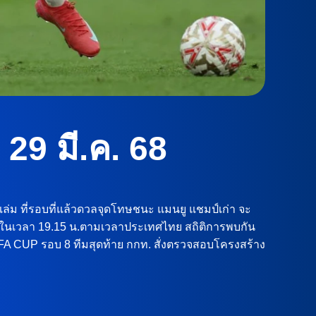
 29 มี.ค. 68
ูแล่ม ที่รอบที่แล้วดวลจุดโทษชนะ แมนยู แชมป์เก่า จะ
ี้เตะในเวลา 19.15 น.ตามเวลาประเทศไทย สถิติการพบกัน
พ FA CUP รอบ 8 ทีมสุดท้าย กกท. สั่งตรวจสอบโครงสร้าง