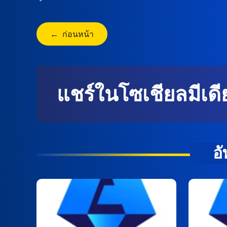
← ก่อนหน้า
แชร์ในโซเชียลมีเดี
อ