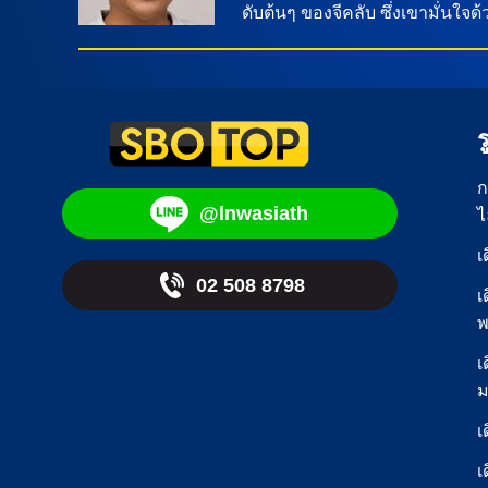
ดับต้นๆ ของจีคลับ ซึ่งเขามั่นใ
ก
@lnwasiath
ไ
เ
02 508 8798
เ
พ
เ
ม
เ
เ