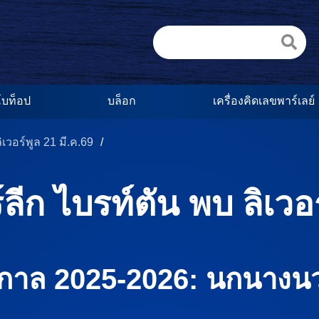
บท็อป
บล็อก
เครื่องคิดเลขพาร์เลย์
/
ิเวอร์พูล 21 มี.ค.69
์ลีก ไบรท์ตัน พบ ลิเวอ
ฤดูกาล 2025-2026: นกนางน