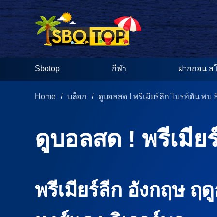
Sbotop
กีฬา
ฝากถอน สโ
Home
/
/
บล็อก
ดูบอลสด ! พรีเมียร์ลีก ไบรท์ตัน พบ ล
ดูบอลสด ! พรีเมียร
พรีเมียร์ลีก อังกฤษ 