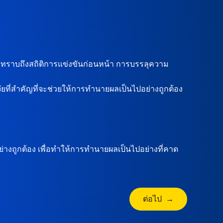
วรทราบถึงสถิติการแข่งขันก่อนหน้า การบรรลุความ
ปัจจัยที่สำคัญที่จะช่วยให้การทำนายผลเป็นไปอย่างถูกต้อง
างถูกต้อง เพื่อทำให้การทำนายผลเป็นไปอย่างที่คาด
ต่อไป →