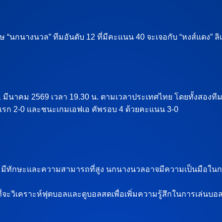
ฤษ “นกนางนวล” ทีมอันดับ 12 ที่มีคะแนน 40 จะเจอกับ “หงส์แดง” ลิ
ี่ 21 มีนาคม 2569 เวลา 19.30 น. ตามเวลาประเทศไทย โดยทั้งสองที
มลีกแรก 2-0 และชนะเกมเอฟเอ คัพรอบ 4 ด้วยคะแนน 3-0
ทีมมีทักษะและความสามารถที่สูง นกนางนวลอาจมีความเป็นมือใน
ีที่จะวิเคราะห์ฟุตบอลและดูบอลสดเพื่อเพิ่มความรู้สึกในการเล่นบอ