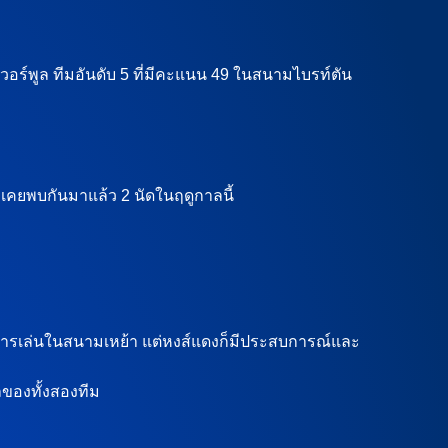
เวอร์พูล ทีมอันดับ 5 ที่มีคะแนน 49 ในสนามไบรท์ตัน
มเคยพบกันมาแล้ว 2 นัดในฤดูกาลนี้
การเล่นในสนามเหย้า แต่หงส์แดงก็มีประสบการณ์และ
ลของทั้งสองทีม