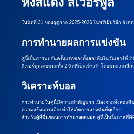
หงส์แดง ลิเวอร์พูล
ในนัดที่ 31 ของฤดูกาล 2025-2026 ในพรีเมียร์ลีก อังก
การทำนายผลการแข่งขัน
คู่นี้เป็นการพบกันครั้งแรกของทั้งสองทีมในวันเสาร์ท
ลิเวอร์พูลเคยชนะทั้ง 2 นัดที่เป็นเจ้าเก่า โดยชนะเก
วิเคราะห์บอล
การทำนายในคู่นี้มีความสำคัญมาก เนื่องจากทั้งสอง
ความแข็งแกร่งที่จะทำให้เกิดการแข่งขันที่ดุเดือด
สำหรับผู้ที่ชื่นชอบการทำนายผลบอล คู่นี้เป็นโอกาสที่ด