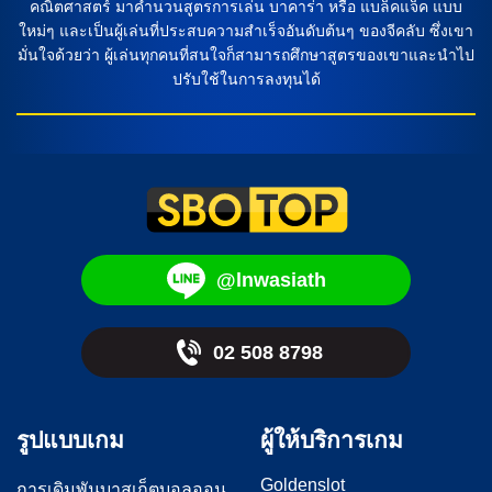
คณิตศาสตร์ มาคำนวนสูตรการเล่น บาคาร่า หรือ แบล็คแจ็ค แบบ
ใหม่ๆ และเป็นผู้เล่นที่ประสบความสำเร็จอันดับต้นๆ ของจีคลับ ซึ่งเขา
มั่นใจด้วยว่า ผู้เล่นทุกคนที่สนใจก็สามารถศึกษาสูตรของเขาและนำไป
ปรับใช้ในการลงทุนได้
@lnwasiath
02 508 8798
รูปแบบเกม
ผู้ให้บริการเกม
Goldenslot
การเดิมพันบาสเก็ตบอลออน