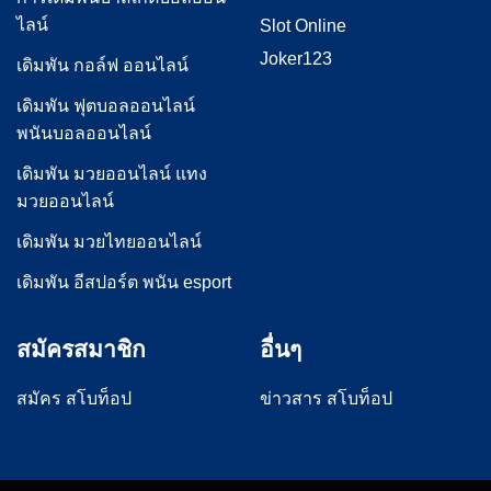
ไลน์
Slot Online
Joker123
เดิมพัน กอล์ฟ ออนไลน์
เดิมพัน ฟุตบอลออนไลน์
พนันบอลออนไลน์
เดิมพัน มวยออนไลน์ แทง
มวยออนไลน์
เดิมพัน มวยไทยออนไลน์
เดิมพัน อีสปอร์ต พนัน esport
สมัครสมาชิก
อื่นๆ
สมัคร สโบท็อป
ข่าวสาร สโบท็อป