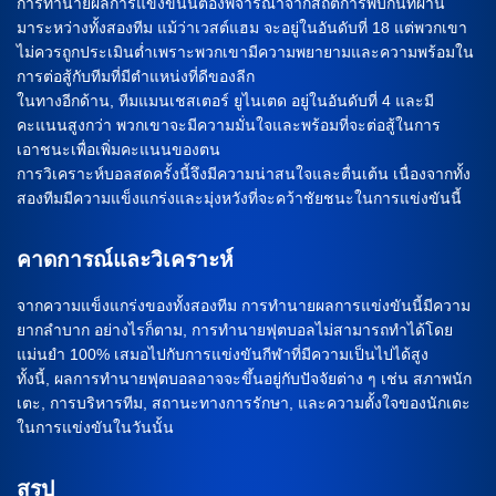
การทำนายผลการแข่งขันนี้ต้องพิจารณาจากสถิติการพบกันที่ผ่าน
มาระหว่างทั้งสองทีม แม้ว่าเวสต์แฮม จะอยู่ในอันดับที่ 18 แต่พวกเขา
ไม่ควรถูกประเมินต่ำเพราะพวกเขามีความพยายามและความพร้อมใน
การต่อสู้กับทีมที่มีตำแหน่งที่ดีของลีก
ในทางอีกด้าน, ทีมแมนเชสเตอร์ ยูไนเตด อยู่ในอันดับที่ 4 และมี
คะแนนสูงกว่า พวกเขาจะมีความมั่นใจและพร้อมที่จะต่อสู้ในการ
เอาชนะเพื่อเพิ่มคะแนนของตน
การวิเคราะห์บอลสดครั้งนี้จึงมีความน่าสนใจและตื่นเต้น เนื่องจากทั้ง
สองทีมมีความแข็งแกร่งและมุ่งหวังที่จะคว้าชัยชนะในการแข่งขันนี้
คาดการณ์และวิเคราะห์
จากความแข็งแกร่งของทั้งสองทีม การทำนายผลการแข่งขันนี้มีความ
ยากลำบาก อย่างไรก็ตาม, การทำนายฟุตบอลไม่สามารถทำได้โดย
แม่นยำ 100% เสมอไปกับการแข่งขันกีฬาที่มีความเป็นไปได้สูง
ทั้งนี้, ผลการทำนายฟุตบอลอาจจะขึ้นอยู่กับปัจจัยต่าง ๆ เช่น สภาพนัก
เตะ, การบริหารทีม, สถานะทางการรักษา, และความตั้งใจของนักเตะ
ในการแข่งขันในวันนั้น
สรุป