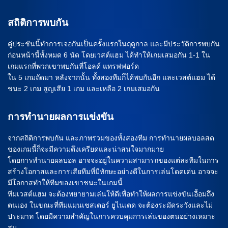
สถิติการพบกัน
คู่ประชันนี้ทำการเจอกันเป็นครั้งแรกในฤดูกาล และมีประวัติการพบกัน
ก่อนหน้านี้ทั้งหมด 6 นัด โดยเวสต์แฮม ได้ทำให้เกมเสมอกัน 1-1 ใน
เกมแรกที่พวกเขาพบกันที่โอลด์ แทรฟฟอร์ด
ใน 5 เกมถัดมา หลังจากนั้น ทั้งสองทีมก็ได้พบกันอีก และเวสต์แฮม ได้
ชนะ 2 เกม สูญเสีย 1 เกม และเหลือ 2 เกมเสมอกัน
การทำนายผลการแข่งขัน
จากสถิติการพบกัน และภาพรวมของทั้งสองทีม การทำนายผลบอลสด
ของเกมนี้ก็จะมีความตึงเครียดและน่าสนใจมากมาย
โดยการทำนายผลบอล อาจจะอยู่ในความสามารถของแต่ละทีมในการ
สร้างโอกาสและการเสียทีมที่มีทักษะอย่างดีในการเล่นโดดเด่น อาจจะ
มีโอกาสทำให้ทีมของเขาชนะในเกมนี้
ทีมเวสต์แฮม จะต้องพยายามเล่นให้ดีเพื่อทำให้ผลการแข่งขันเอื้อมถึง
ตนเอง ในขณะที่ทีมแมนเชสเตอร์ ยูไนเตด จะต้องระมัดระวังและไม่
ประมาท โดยมีความสำคัญในการควบคุมการเล่นของตนอย่างเหมาะ
สม