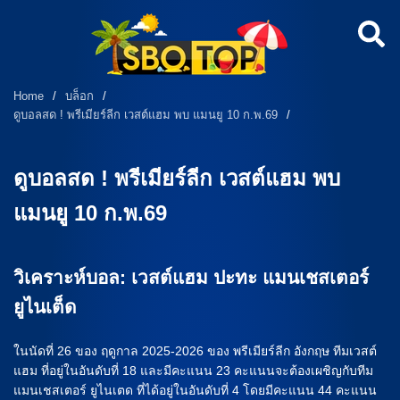
Home
/
บล็อก
/
ดูบอลสด ! พรีเมียร์ลีก เวสต์แฮม พบ แมนยู 10 ก.พ.69
/
ดูบอลสด ! พรีเมียร์ลีก เวสต์แฮม พบ
แมนยู 10 ก.พ.69
วิเคราะห์บอล: เวสต์แฮม ปะทะ แมนเชสเตอร์
ยูไนเต็ด
ในนัดที่ 26 ของ ฤดูกาล 2025-2026 ของ พรีเมียร์ลีก อังกฤษ ทีมเวสต์
แฮม ที่อยู่ในอันดับที่ 18 และมีคะแนน 23 คะแนนจะต้องเผชิญกับทีม
แมนเชสเตอร์ ยูไนเตด ที่ได้อยู่ในอันดับที่ 4 โดยมีคะแนน 44 คะแนน