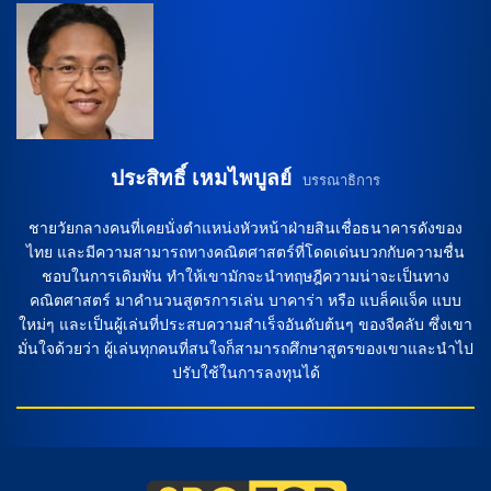
“หงส์แดง” ลิเวอร์พูล และ บิร์นลี่ย์ จะเกิดขึ้นในวันอาทิตย์ที่ 14
กันยายน 2568 เวลา 20.00 น.ตามเวลาประเทศไทย การรายงาน
สด […]
ประสิทธิ์ เหมไพบูลย์
บรรณาธิการ
ชายวัยกลางคนที่เคยนั่งตำแหน่งหัวหน้าฝ่ายสินเชื่อธนาคารดังของ
ไทย และมีความสามารถทางคณิตศาสตร์ที่โดดเด่นบวกกับความชื่น
ชอบในการเดิมพัน ทำให้เขามักจะนำทฤษฎีความน่าจะเป็นทาง
คณิตศาสตร์ มาคำนวนสูตรการเล่น บาคาร่า หรือ แบล็คแจ็ค แบบ
ใหม่ๆ และเป็นผู้เล่นที่ประสบความสำเร็จอันดับต้นๆ ของจีคลับ ซึ่งเขา
มั่นใจด้วยว่า ผู้เล่นทุกคนที่สนใจก็สามารถศึกษาสูตรของเขาและนำไป
ปรับใช้ในการลงทุนได้