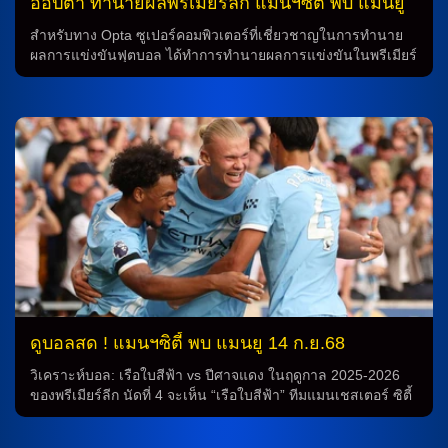
ออปต้า ทำนายผลพรีเมียร์ลีก แมนฯซิตี้ พบ แมนยู
พร้อมสถิติน่าสนใจ
สำหรับทาง Opta ซูเปอร์คอมพิวเตอร์ที่เชี่ยวชาญในการทำนาย
ผลการแข่งขันฟุตบอล ได้ทำการทำนายผลการแข่งขันในพรีเมียร์
ลีกอังกฤษ นัดที่ 4 ของฤดูกาล 2025-2026 ระหว่างทีม “เรือใบสี
ฟ้า” คือ แมนเชสเตอร์ ดาร์บี กับทีมอันดับ 13 ซิตี้ ที่จะพบกับ
“ปีศาจแดง” คือ แมนฯ ยูไนเต็ด ที่อยู่ในอันดับที่ 9 ในวันอาทิตย์ที่
14 กันยายน 2568 เวลา 22.30 น. ตามเวลาประเทศไทย **การ
ทำนายผลการแข่งขัน** การทำนายของ Opta คาดการณ์ว่า แมน
เชสเตอร์ ซิตี้ จะมีโอกาสคว้าชัยชนะถึง 65.6% ในขณะที่ แมนฯ
ยูไนเต็ด จะมีโอกาสคว้าชัยเพียง 15.8% และโอกาสที่จะเกิดผล
เสมอคือ 18.6% **สถิติที่น่าสนใจ** ทีมแมนซิตี้ ได้คว้าชัยชนะมา
แล้ว 5 จาก 8 นัดที่ผ่านมาในพรีเมียร์ลีกที่พบกับทีมแมนยูไนเต็ด
(เสมอ 1 […]
ดูบอลสด ! แมนฯซิตี้ พบ แมนยู 14 ก.ย.68
วิเคราะห์บอล: เรือใบสีฟ้า vs ปีศาจแดง ในฤดูกาล 2025-2026
ของพรีเมียร์ลีก นัดที่ 4 จะเห็น “เรือใบสีฟ้า” ทีมแมนเชสเตอร์ ซิตี้
อยู่ในตำแหน่งที่ 13 ต้องเผชิญกับ “ปีศาจแดง” ทีมแมนฯ ยูไนเต็ด
ที่อยู่ในอันดับที่ 9 ในสนามเอติฮัด สเตเดี้ยมในวันอาทิตย์ที่ 14