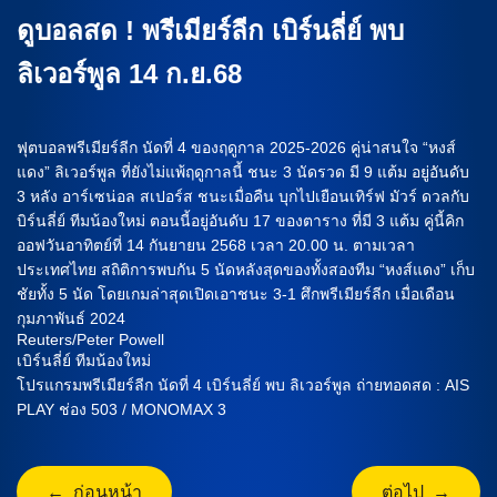
ดูบอลสด ! พรีเมียร์ลีก เบิร์นลี่ย์ พบ
ลิเวอร์พูล 14 ก.ย.68
ฟุตบอลพรีเมียร์ลีก นัดที่ 4 ของฤดูกาล 2025-2026 คู่น่าสนใจ “หงส์
แดง” ลิเวอร์พูล ที่ยังไม่แพ้ฤดูกาลนี้ ชนะ 3 นัดรวด มี 9 แต้ม อยู่อันดับ
3 หลัง อาร์เซน่อล สเปอร์ส ชนะเมื่อคืน บุกไปเยือนเทิร์ฟ มัวร์ ดวลกับ
บิร์นลี่ย์ ทีมน้องใหม่ ตอนนี้อยู่อันดับ 17 ของตาราง ที่มี 3 แต้ม คู่นี้คิก
ออฟวันอาทิตย์ที่ 14 กันยายน 2568 เวลา 20.00 น. ตามเวลา
ประเทศไทย สถิติการพบกัน 5 นัดหลังสุดของทั้งสองทีม “หงส์แดง” เก็บ
ชัยทั้ง 5 นัด โดยเกมล่าสุดเปิดเอาชนะ 3-1 ศึกพรีเมียร์ลีก เมื่อเดือน
กุมภาพันธ์ 2024
Reuters/Peter Powell
เบิร์นลี่ย์ ทีมน้องใหม่
โปรแกรมพรีเมียร์ลีก นัดที่ 4 เบิร์นลี่ย์ พบ ลิเวอร์พูล ถ่ายทอดสด : AIS
PLAY ช่อง 503 / MONOMAX 3
← ก่อนหน้า
ต่อไป →