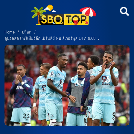
Home
/
บล็อก
/
ดูบอลสด ! พรีเมียร์ลีก เบิร์นลี่ย์ พบ ลิเวอร์พูล 14 ก.ย.68
/