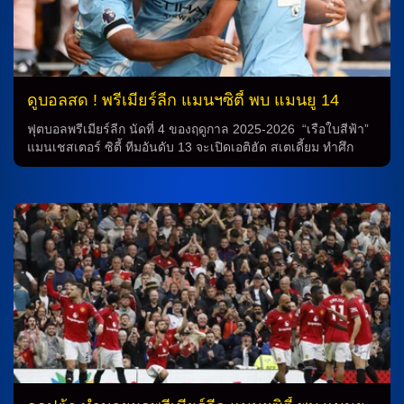
ดูบอลสด ! พรีเมียร์ลีก แมนฯซิตี้ พบ แมนยู 14
ก.ย.68
ฟุตบอลพรีเมียร์ลีก นัดที่ 4 ของฤดูกาล 2025-2026 “เรือใบสีฟ้า”
แมนเชสเตอร์ ซิตี้ ทีมอันดับ 13 จะเปิดเอติฮัด สเตเดี้ยม ทำศึก
แมนเชสเตอร์ ดาร์บี้ พบ “ปีศาจแดง” แมนฯ ยูไนเต็ด อันดับ 9 ใน
วันอาทิตย์ที่ 14 กันยายน 2568 เวลา 22.30 น. ตามเวลา
ประเทศไทย ผลงานพบกัน 2 นัดล่าสุดในลีกฤดูกาลที่ผ่านมา
แมนฯ ยูไนเต็ด บุกมาชนะที่นี่ 2-1 ก่อนจะกลับไปเล่นในโอลด์
แทรฟฟอร์ด และจบด้วยผลเสมอ 0-0 Reuters/Chris Radburn
“เรือใบสีฟ้า” แมนเชสเตอร์ ซิตี้ จะเปิดเอติฮัด สเตเดี้ยม ทำศึก
แมนเชสเตอร์ ดาร์บี้ พบ “ปีศาจแดง” แมนฯ ยูไนเต็ด โปรแกรม
พรีเมียร์ลีก นัดที่ 4 […]