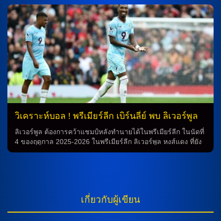
กันยายน 2568 เวลา 22.30 น. ตามเวลาประเทศไทย การทำนาย
ผล จากผลงานล่าสุดของทั้งสองทีมในลีกฤดูกาลที่ผ่านมา พบกัน 2
นัด พบกัน 2 นัด ทั้งทีมเสมอหนึ่งครั้ง และทีมแมนฯ ยูไนเต็ดชนะ
ทีมแมนเชสเตอร์ ซิตี้ 2-1 ในการพบกันล่าสุด ดังนั้น การทำนาย
ว่าการแข่งขันระหว่าง “เรือใบสีฟ้า” แมนเชสเตอร์ ซิตี้ และ
“ปีศาจแดง” แมนฯ ยูไนเต็ด จะเป็นการแข่งขันที่มีความ
สนุกสนานและดูดซึมใจของผู้ชมให้มากยิ่งขึ้น วิเคราะห์ฟุตบอล
[…]
วิเคราะห์บอล ! พรีเมียร์ลีก เบิร์นลี่ย์ พบ ลิเวอร์พูล
14 ก.ย.68
ลิเวอร์พูล ต้องการคว้าแชมป์หลังทำนายได้ในพรีเมียร์ลีก ในนัดที่
4 ของฤดูกาล 2025-2026 ในพรีเมียร์ลีก ลิเวอร์พูล หงส์แดง ที่ยัง
ไม่แพ้เวลานี้เข้าสู่การแข่งขันกับทีมใหม่ บิร์นลี่ย์ที่อยู่ในอันดับ 17
ของตาราง ที่มีทำนายเพียง 3 แต้ม ทำนายผล การทำนายตรงกับ
ความเข้าใจของผู้ถ่ายคำว่าหงส์แดง ที่มีฤดูกาลที่ยอดเยี่ยมเป็น
ที่สุด เพราะชนะ 3 นัดรวด และมีทำนายเต็ม 9 แต้ม ทำให้อยู่ใน
อันดับ 3 ของตาราง หลังจากที่อาร์เซน่อล และ สเปอร์สชนะเมื่อ
เกี่ยวกับผู้เขียน
คืน เมื่อคืน ลิเวอร์พูล ได้ชนะอาร์เซน่อล ด้วยคะแนน 1-0 และตั้ง
เป้าสร้างประวัติศาสตร์เก็บชัยชนะ 4 นัดแรกเป็นครั้งที่ 3 ของ
ฤดูกาลติดต่อกันในยุคพรีเมียร์ลีก การพบกัน การพบกันระหว่าง