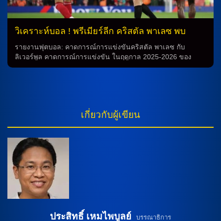
วิเคราะห์บอล ! พรีเมียร์ลีก คริสตัล พาเลซ พบ
ลิเวอร์พูล 27 ก.ย.68
รายงานฟุตบอล: คาดการณ์การแข่งขันคริสตัล พาเลซ กับ
ลิเวอร์พูล คาดการณ์การแข่งขัน ในฤดูกาล 2025-2026 ของ
พรีเมียร์ลีก นัดที่ 6 จะมีการเปิดรับการมาเยือนของทีมอันดับ 5
คริสตัล พาเลซ ที่สนาม “ดิ อีเกิ้ลส์” ระหว่างวันเสาร์ที่ 27
กันยายน ตอน 21.00 น. ตามเวลาประเทศไทย จากทีมเจ้าบ้าน
เซลเฮิร์ตส์ ปาร์ค ที่ได้รับการมาเยือนจาก “หงส์แดง” ลิเวอร์พูล
จำนวนผู้ชมแทบจะเต็มในสนาม เนื่องจากเป็นการรีแมตช์คอมมิ
เกี่ยวกับผู้เขียน
วนิตี้ ชิลด์ ที่สุดแข่งขันและเสมอกันก่อนหน้านี้ 2-2 และพาเลซ
ชนะจุดโทษ 3-2 สภาพการบาดเจ็บของนักเตะ นักเตะสำคัญของ
ทั้งสองทีมก็มีสถานการณ์อาการบาดเจ็บที่ต่างกัน โดยแม้จะมีการ
รายงานว่า อูโก้ เอกิติเก้ จะต้องถอดเสื้อดีใจติดแบน 1 นัดหลังจาก
โดนไล่ออกในเกมคาราบาวคัพ ในขณะที่ โอลิเวอร์ กลาสเนอร์
กุนซือชาวออสเตรีย ที่พาทีมชนะเวสต์แฮม 2-1 ในเกมลอนดอน
ดาร์บี สามารถระบบสภาพให้กลับมาฝึกซ้อมได้ในสัปดาห์นี้ ราย
ชื่อผู้เล่น […]
ประสิทธิ์ เหมไพบูลย์
บรรณาธิการ