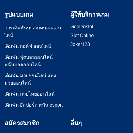
รูปแบบเกม
ผู้ให้บริการเกม
Goldenslot
การเดิมพันบาสเก็ตบอลออน
ไลน์
Slot Online
Joker123
เดิมพัน กอล์ฟ ออนไลน์
เดิมพัน ฟุตบอลออนไลน์
พนันบอลออนไลน์
เดิมพัน มวยออนไลน์ แทง
มวยออนไลน์
เดิมพัน มวยไทยออนไลน์
เดิมพัน อีสปอร์ต พนัน esport
สมัครสมาชิก
อื่นๆ