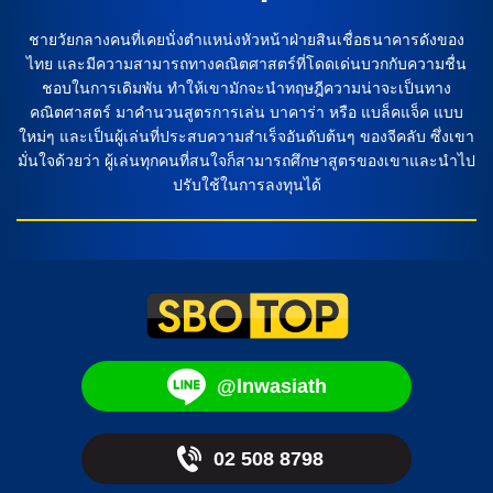
ชายวัยกลางคนที่เคยนั่งตำแหน่งหัวหน้าฝ่ายสินเชื่อธนาคารดังของ
ไทย และมีความสามารถทางคณิตศาสตร์ที่โดดเด่นบวกกับความชื่น
ชอบในการเดิมพัน ทำให้เขามักจะนำทฤษฎีความน่าจะเป็นทาง
คณิตศาสตร์ มาคำนวนสูตรการเล่น บาคาร่า หรือ แบล็คแจ็ค แบบ
ใหม่ๆ และเป็นผู้เล่นที่ประสบความสำเร็จอันดับต้นๆ ของจีคลับ ซึ่งเขา
มั่นใจด้วยว่า ผู้เล่นทุกคนที่สนใจก็สามารถศึกษาสูตรของเขาและนำไป
ปรับใช้ในการลงทุนได้
@lnwasiath
02 508 8798