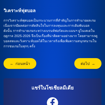
วิเคราะห์ฟุตบอล
การวิเคราะห์ฟุตบอลเป็นกระบวนการที่สำคัญในการทำนายผลเกม
เนื่องจากมีผลต่อการตัดสินใจในการลงทุนและการเดิมพันบอล
ดังนั้น การทำนายเกมระหว่างเบรนท์ฟอร์ดและแมนฯ ยูไนเตเดใน
ฤดูกาล 2025-2026 จึงเป็นเรื่องที่น่าติดตามอย่างมาก โดยสามารถดู
บอลสดและวิเคราะห์บอลได้ในเวลาจริงเพื่อเพิ่มความสนุกสนานใน
การชมเกมในทุกๆ ครั้ง
← ก่อนหน้า
ต่อไป →
แชร์ในโซเชียลมีเดีย