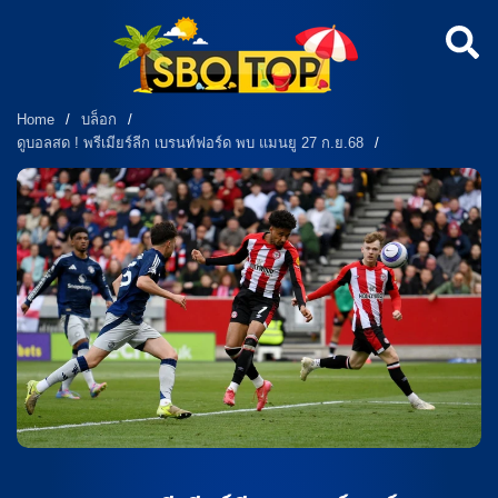
Home
/
บล็อก
/
ดูบอลสด ! พรีเมียร์ลีก เบรนท์ฟอร์ด พบ แมนยู 27 ก.ย.68
/