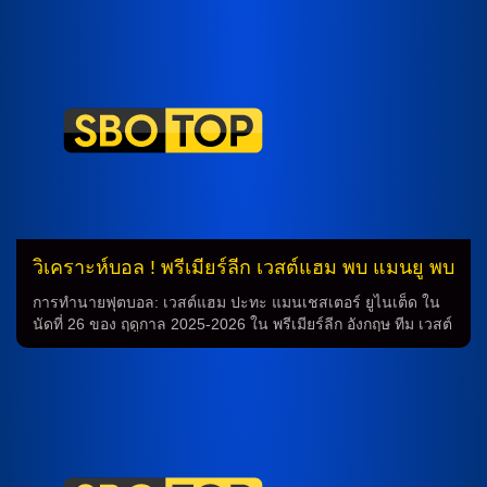
คะแนน สถิติการพบกัน คู่ประชันนี้ทำการเจอกันเป็นครั้งแรกใน
ฤดูกาล และมีประวัติการพบกันก่อนหน้านี้ทั้งหมด 6 นัด โดยเวสต์
แฮม ได้ทำให้เกมเสมอกัน 1-1 ในเกมแรกที่พวกเขาพบกันที่โอลด์
แทรฟฟอร์ด ใน 5 เกมถัดมา หลังจากนั้น ทั้งสองทีมก็ได้พบกันอีก
และเวสต์แฮม ได้ชนะ 2 เกม สูญเสีย 1 เกม และเหลือ 2 เกมเสมอ
กัน การทำนายผลการแข่งขัน จากสถิติการพบกัน และภาพรวม
ของทั้งสองทีม การทำนายผลบอลสด ของเกมนี้ก็จะมีความ
ตึงเครียดและน่าสนใจมากมาย […]
วิเคราะห์บอล ! พรีเมียร์ลีก เวสต์แฮม พบ แมนยู พบ
10 ก.พ.69
การทำนายฟุตบอล: เวสต์แฮม ปะทะ แมนเชสเตอร์ ยูไนเต็ด ใน
นัดที่ 26 ของ ฤดูกาล 2025-2026 ใน พรีเมียร์ลีก อังกฤษ ทีม เวสต์
แฮม จะพบกับ แมนเชสเตอร์ ยูไนเตเด ที่สนามเหย้าของพวกเขา
สเตเดียม บนวันอังคารที่ 10 กุมภาพันธ์ 2569 เวลา 03.15 น.ตาม
เวลาประเทศไทย เวสต์แฮม ได้เริ่มฤดูกาลนี้ด้วยการแข่งขันที่ดี มี
ความแข่งขันอย่างหนักในทุกรายการ เขาได้ชนะและเสมอใน
ช่วงเวลาติดต่อกัน โดยมี 44 แต้ม ประทับอันดับ 4 ในตารางลีก
แต่พวกเขากำลังต้องเจอกับทีมที่แข็งแกร่งอย่าง แมนเชสเตอร์ ยู
ไนเตเด ที่ขณะนี้อยู่ในอันดับสูงสุดของตารางลีก การพบกันครั้ง