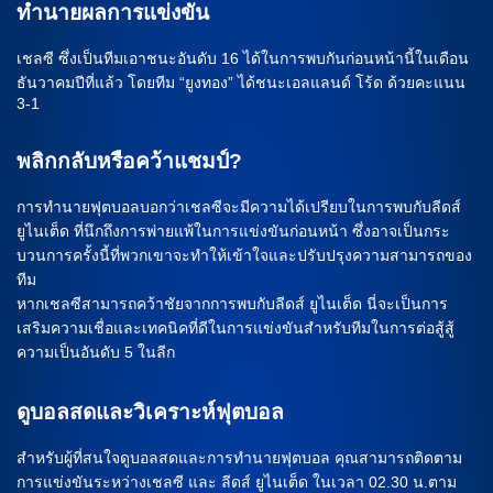
ทำนายผลการแข่งขัน
เชลซี ซึ่งเป็นทีมเอาชนะอันดับ 16 ได้ในการพบกันก่อนหน้านี้ในเดือน
ธันวาคมปีที่แล้ว โดยทีม “ยูงทอง” ได้ชนะเอลแลนด์ โร้ด ด้วยคะแนน
3-1
พลิกกลับหรือคว้าแชมป์?
การทำนายฟุตบอลบอกว่าเชลซีจะมีความได้เปรียบในการพบกับลีดส์
ยูไนเต็ด ที่นึกถึงการพ่ายแพ้ในการแข่งขันก่อนหน้า ซึ่งอาจเป็นกระ
บวนการครั้งนี้ที่พวกเขาจะทำให้เข้าใจและปรับปรุงความสามารถของ
ทีม
หากเชลซีสามารถคว้าชัยจากการพบกับลีดส์ ยูไนเต็ด นี่จะเป็นการ
เสริมความเชื่อและเทคนิคที่ดีในการแข่งขันสำหรับทีมในการต่อสู้สู้
ความเป็นอันดับ 5 ในลีก
ดูบอลสดและวิเคราะห์ฟุตบอล
สำหรับผู้ที่สนใจดูบอลสดและการทำนายฟุตบอล คุณสามารถติดตาม
การแข่งขันระหว่างเชลซี และ ลีดส์ ยูไนเต็ด ในเวลา 02.30 น.ตาม