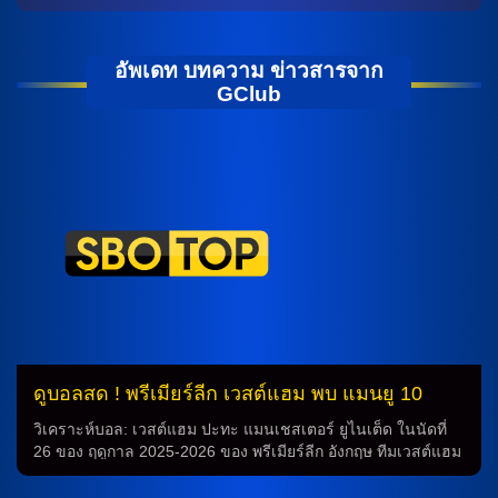
อัพเดท บทความ ข่าวสารจาก
GClub
ดูบอลสด ! พรีเมียร์ลีก เวสต์แฮม พบ แมนยู 10
ก.พ.69
วิเคราะห์บอล: เวสต์แฮม ปะทะ แมนเชสเตอร์ ยูไนเต็ด ในนัดที่
26 ของ ฤดูกาล 2025-2026 ของ พรีเมียร์ลีก อังกฤษ ทีมเวสต์แฮม
ที่อยู่ในอันดับที่ 18 และมีคะแนน 23 คะแนนจะต้องเผชิญกับทีม
แมนเชสเตอร์ ยูไนเตด ที่ได้อยู่ในอันดับที่ 4 โดยมีคะแนน 44