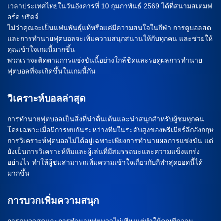
เวลาประเทศไทยในวันอังคารที่ 10 กุมภาพันธ์ 2569 ได้ที่สนามสเตมฟ
อร์ด บริดจ์
ไม่ว่าคุณจะเป็นแฟนพันธุ์แท้หรือแค่มีความสนใจในกีฬา การดูบอลสด
และการทำนายฟุตบอลจะเพิ่มความสนุกสนานให้กับทุกคน และช่วยให้
คุณเข้าใจเกมนี้มากขึ้น
พวกเราจะติดตามการแข่งขันนี้อย่างใกล้ชิดและรอดูผลการทำนาย
ฟุตบอลที่จะเกิดขึ้นในเกมนี้กัน
วิเคราะห์บอลล่าสุด
การทำนายฟุตบอลเป็นสิ่งที่น่าตื่นเต้นและน่าสนุกสำหรับผู้ชมทุกคน
โดยเฉพาะเมื่อมีการพบกันระหว่างทีมในระดับสูงของพรีเมียร์ลีกอังกฤษ
การวิเคราะห์ฟุตบอลไม่ได้อยู่เฉพาะเพียงการทำนายผลการแข่งขัน แต่
ยังเป็นการวิเคราะห์ทีมและผู้เล่นที่มีสมรรถนะและความแข็งแกร่ง
อย่างไร ทำให้ผู้ชมสามารถเพิ่มความเข้าใจเกี่ยวกับกีฬาสุดยอดนี้ได้
มากขึ้น
การบวกเพิ่มความสนุก
การดูบอลสดและการทำนายฟุตบอลไม่เพียงแต่ทำให้คุณมีความ