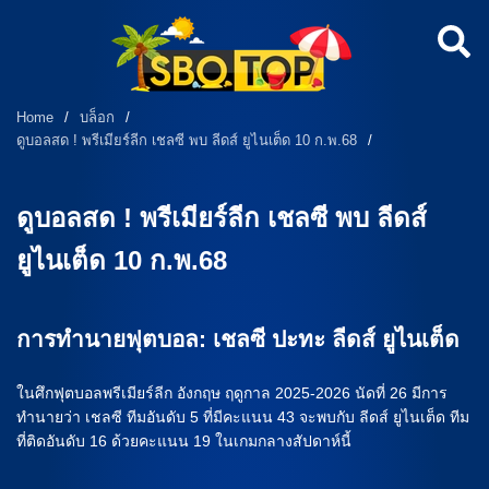
Home
/
บล็อก
/
ดูบอลสด ! พรีเมียร์ลีก เชลซี พบ ลีดส์ ยูไนเต็ด 10 ก.พ.68
/
ดูบอลสด ! พรีเมียร์ลีก เชลซี พบ ลีดส์
ยูไนเต็ด 10 ก.พ.68
การทำนายฟุตบอล: เชลซี ปะทะ ลีดส์ ยูไนเต็ด
ในศึกฟุตบอลพรีเมียร์ลีก อังกฤษ ฤดูกาล 2025-2026 นัดที่ 26 มีการ
ทำนายว่า เชลซี ทีมอันดับ 5 ที่มีคะแนน 43 จะพบกับ ลีดส์ ยูไนเต็ด ทีม
ที่ติดอันดับ 16 ด้วยคะแนน 19 ในเกมกลางสัปดาห์นี้