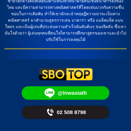
ชายวัยกลางคนที่เคยนั่งตำแหน่งหัวหน้าฝ่ายสินเชื่อธนาคารดังของ
ไทย และมีความสามารถทางคณิตศาสตร์ที่โดดเด่นบวกกับความชื่น
ชอบในการเดิมพัน ทำให้เขามักจะนำทฤษฎีความน่าจะเป็นทาง
คณิตศาสตร์ มาคำนวนสูตรการเล่น บาคาร่า หรือ แบล็คแจ็ค แบบ
ใหม่ๆ และเป็นผู้เล่นที่ประสบความสำเร็จอันดับต้นๆ ของจีคลับ ซึ่งเขา
มั่นใจด้วยว่า ผู้เล่นทุกคนที่สนใจก็สามารถศึกษาสูตรของเขาและนำไป
ปรับใช้ในการลงทุนได้
@lnwasiath
02 508 8798