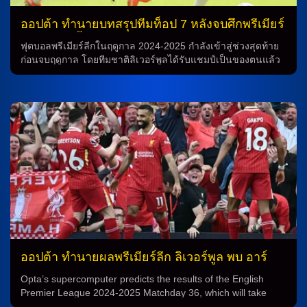
ออปต้า ทำนายบทสรุปทีมท็อป 7 หลังจบศึกพรีเมียร์
ลีกฤดูกาลนี้
ฟุตบอลพรีเมียร์ลีกในฤดูกาล 2024-2025 กำลังเข้าสู่ช่วงสุดท้าย
ก่อนจบฤดูกาล โดยทีมชาติลิเวอร์พูลได้รับแชมป์เป็นของตนแล้ว
ในสัปดาห์ที่ 37 ของการแข่งขัน ในขณะที่ทีมอื่นๆกำลังเข้ารอบ
การแข่งขันในที่สุดของฤดูกาลนี้ เว็บไซต์ดังเช่นซูเปอร์
คอมพิวเตอร์ออปต้ากำลังวิเคราะห์เลขเปอร์เซ็นต์โอกาสของทีมที่
จะจบอันดับ 7 อันดับแรกของฤดูกาลนี้. การทำนายทีมที่จบอันดับ
7 อันดับแรกของพรีเมียร์ลีก ฤดูกาล 2024-25 มีดังนี้: – ลิเวอร์พูล:
100% (แชมป์เรียบร้อยแล้ว) – อาร์เซน่อล: 78.1% – แมนเชส
เตอร์ซิตี้: 42.7% (มีโอกาส 31.2% จบอันดับ 4) – นิวคาสเซิ่ล:
33.1% (มีโอกาส 30.8% จบอันดับ 3) – เชลซี: 33.1% (มีโอกาส
26.9% หล่นไปอยู่อันดับ 6) – แอสตันวิลล่า: 38.0% (มีโอกาส
25.8% เลื่อนขึ้นไปอยู่ที่ 5) – น็อตติ้งแฮมฟอเรสต์: 59.2% (โอกาส
จบอันดับ […]
ออปต้า ทำนายผลพรีเมียร์ลีก ลิเวอร์พูล พบ อาร์
เซน่อล พร้อมสถิติ
Opta’s supercomputer predicts the results of the English
Premier League 2024-2025 Matchday 36, which will take
place on Sunday, May 11, 2568. The match will feature a