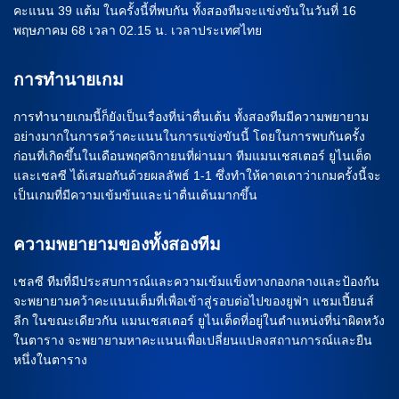
คะแนน 39 แต้ม ในครั้งนี้ที่พบกัน ทั้งสองทีมจะแข่งขันในวันที่ 16
พฤษภาคม 68 เวลา 02.15 น. เวลาประเทศไทย
การทำนายเกม
การทำนายเกมนี้ก็ยังเป็นเรื่องที่น่าตื่นเต้น ทั้งสองทีมมีความพยายาม
อย่างมากในการคว้าคะแนนในการแข่งขันนี้ โดยในการพบกันครั้ง
ก่อนที่เกิดขึ้นในเดือนพฤศจิกายนที่ผ่านมา ทีมแมนเชสเตอร์ ยูไนเต็ด
และเชลซี ได้เสมอกันด้วยผลลัพธ์ 1-1 ซึ่งทำให้คาดเดาว่าเกมครั้งนี้จะ
เป็นเกมที่มีความเข้มข้นและน่าตื่นเต้นมากขึ้น
ความพยายามของทั้งสองทีม
เชลซี ทีมที่มีประสบการณ์และความเข้มแข็งทางกองกลางและป้องกัน
จะพยายามคว้าคะแนนเต็มที่เพื่อเข้าสู่รอบต่อไปของยูฟ่า แชมเปี้ยนส์
ลีก ในขณะเดียวกัน แมนเชสเตอร์ ยูไนเต็ดที่อยู่ในตำแหน่งที่น่าผิดหวัง
ในตาราง จะพยายามหาคะแนนเพื่อเปลี่ยนแปลงสถานการณ์และยืน
หนึ่งในตาราง