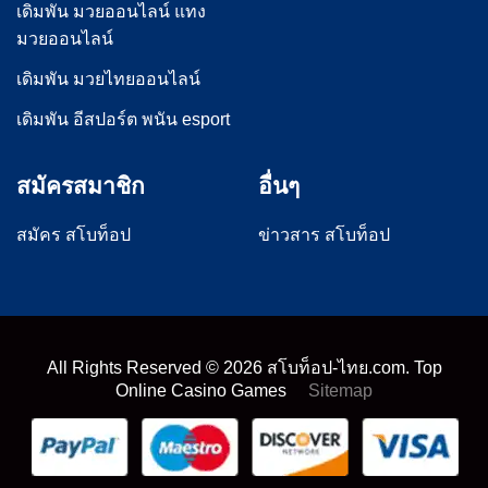
เดิมพัน มวยออนไลน์ แทง
มวยออนไลน์
เดิมพัน มวยไทยออนไลน์
เดิมพัน อีสปอร์ต พนัน esport
สมัครสมาชิก
อื่นๆ
สมัคร สโบท็อป
ข่าวสาร สโบท็อป
All Rights Reserved ©
2026
สโบท็อป-ไทย.com. Top
Online Casino Games
Sitemap