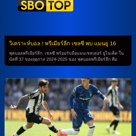
วิเคราะห์บอล ! พรีเมียร์ลีก เชลซี พบ แมนยู 16
พ.ค.68
ฟุตบอลพรีเมียร์ลีก: เชลซี พร้อมรับมือแมนเชสเตอร์ ยูไนเต็ด ใน
นัดที่ 37 ของฤดูกาล 2024-2025 ของ ฟุตบอลพรีเมียร์ลีก ทีม
“สิงห์บลูส์” เชลซี ที่อยู่อันดับ 5 ในตาราง พบกับทีม “ปีศาจแดง”
แมนเชสเตอร์ ยูไนเต็ด ที่อยู่ในอันดับ 16 ของตาราง ซึ่งเป็นนัดที่
สำคัญสุดท้ายก่อนจบฤดูกาล นี้ โอกาสที่ยังคงอยู่ เมื่อ “สิงห์บลูส์”
เชลซี มีแต้มรวมทั้งหมด 63 แต้ม พวกเขายังคงมีโอกาสสู้ในการ
ได้เข้าร่วมแชมเปี้ยนส์ลีกในฤดูกาลถัดไป ในขณะที่ “ปีศาจแดง”
แมนเชสเตอร์ ยูไนเต็ด มีแต้มรวม 39 แต้ม และกำลังต่อสู้ในการ
หลีกเลี่ยงการตกชั้นลงมาอีกขั้น ประวัติการพบกัน จากสถิติการพบ
กันของทั้งสองทีม ใน 5 นัดล่าสุดในลีก เชลซี ได้ชนะ 1 นัด สมอ
2 นัด และแพ้ 2 […]