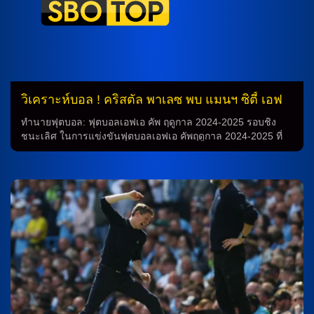
พบกันก่อนหน้านี้ ซึ่งอาจส่งผลต่อสภาพจิตใจของทั้งสองทีมในการ
พบกันครั้งนี้ สำหรับทีมนิวคาสเซิล พวกเขาจะพยายามซ้ำรอย
ความสำเร็จจากการชนะทีมอาร์เซน่อลในนัดล่าสุด ซึ่งอาจเป็น
ปัจจัยที่ทำให้พวกเขามีกำลังใจมากขึ้นในการพบกันครั้งนี้ การ
ทำนาย จากความพร้อมและสถิติการพบกัน การทำนายในการ
แข่งขันครั้งนี้ค่อนข้างยาก เนื่องจากทั้งสองทีมมีความสามารถใน
การเอาชนะอีกฝ่ายได้ อย่างไรก็ตาม อาร์เซน่อลอาจมีข้อได้
วิเคราะห์บอล ! คริสตัล พาเลซ พบ แมนฯ ซิตี้ เอฟ
เปรียบจากประสบการณ์ในการพบกันมาก่อน สำหรับผู้ชมที่สนใจ
เอ คัพ รอบชิงฯ 17 พ.ค.68
ดูบอลสดและการทำนายฟุตบอล ไม่ควรพลาดการติดตามการ
ทำนายฟุตบอล: ฟุตบอลเอฟเอ คัพ ฤดูกาล 2024-2025 รอบชิง
แข่งขันระหว่างอาร์เซน่อลกับนิวคาสเซิล ในนัดที่ 37 ของ
ชนะเลิศ ในการแข่งขันฟุตบอลเอฟเอ คัพฤดูกาล 2024-2025 ที่
พรีเมียร์ลีก ฤดูกาล 2024-2025 วิเคราะห์บอล: อาร์เซน่อล […]
เริ่มขึ้นมาถึงกับการจัดการรอบชิงชนะเลิศที่สนุกและน่าตื่นเต้น
ที่สุด ที่จะสุดสุดการแข่งขันที่สุดจะเป็นการเดินทางมาถึงสนามสุด
ยอดที่สังเวียนเวมบลีย์ ในกรุงลอน ซึ่งการแข่งขันระหว่างทีมที่
เป็นทีมม้ามืดอย่าง คริสตัล พาเลซ และ แมนเชสเตอร์ ซิตี้ จะ
เป็นการชิงชนะเลิศที่ไม่ค่อยมีใครสามารถทำนายได้ การทำนาย
ผลบอล ทั้งคู่เข้าร่วมการแข่งขันนี้ด้วยความพร้อมและความตั้งใจ
เต็มที่ โดยคู่ที่จะเผชิญหน้ากันในเวลา 22.30 นาฬิกาตามเวลา
ประเทศไทย จะเป็นการช่วยให้นักวิเคราะห์บอลและผู้ชมทุกคน
สามารถทำนายผลบอลได้อย่างถูกต้อง แม้ว่าในลีก 2 นัดก่อนหน้า
นี้ ทีมแมนฯ ซิตี้ จะได้ชนะที่เซลเฮิร์ตส์ ปาร์ค 2-2 จากนั้นก็กลับ
มาถล่มเอติฮัด สเตเดี้ยม 5-2 ในเกมในครั้งที่ผ่านมา ผลการ
แข่งขันล่าสุด ในการแข่งขันล่าสุดของพรีเมียร์ลีก เชลซีเปิดบ้าน