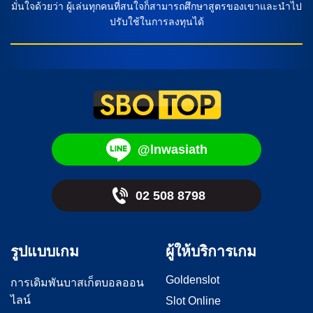
มั่นใจด้วยว่า ผู้เล่นทุกคนที่สนใจก็สามารถศึกษาสูตรของเขาและนำไป
ปรับใช้ในการลงทุนได้
@lnwasiath
02 508 8798
รูปแบบเกม
ผู้ให้บริการเกม
Goldenslot
การเดิมพันบาสเก็ตบอลออน
ไลน์
Slot Online