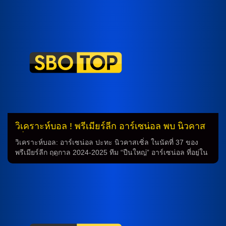
วิเคราะห์บอล ! พรีเมียร์ลีก อาร์เซน่อล พบ นิวคาส
เซิ่ล 18 พ.ค.68
วิเคราะห์บอล: อาร์เซน่อล ปะทะ นิวคาสเซิ่ล ในนัดที่ 37 ของ
พรีเมียร์ลีก ฤดูกาล 2024-2025 ทีม “ปืนใหญ่” อาร์เซน่อล ที่อยู่ใน
อันดับสองของตาราง กำลังเตรียมพบกับทีม “สาลิกาดง” นิวคาส
เซิล ที่อยู่ในอันดับสาม ในการแข่งขันที่เป็นรอบสุดท้ายของการ
แข่งขันฤดูกาลนี้ สถิติการพบกัน จากการทำนาย การพบกัน
ระหว่างทั้งสองทีมในลีก อาร์เซน่อลได้ชนะทีมนิวคาสเซิล 2 ครั้ง
มีการเสมอกัน 1 ครั้ง และ แพ้ 2 ครั้ง ซึ่งทำให้ทีมอาร์เซน่อลมี
ประสบการณ์มากกว่าในการพบกัน ความพร้อมของทั้งสองทีม
อาร์เซน่อลได้เกิดความมั่นใจจากการชนะทีมนิวคาสเซิลในการ