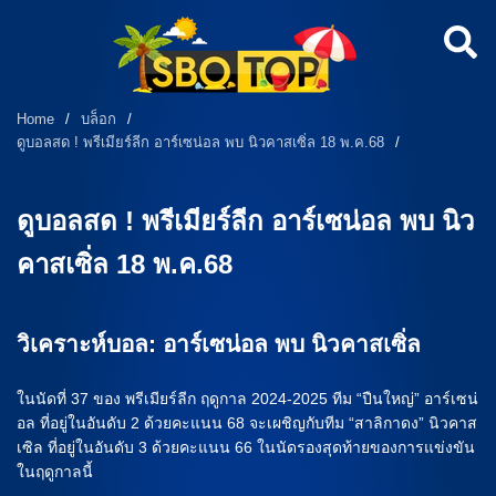
Home
/
บล็อก
/
ดูบอลสด ! พรีเมียร์ลีก อาร์เซน่อล พบ นิวคาสเซิ่ล 18 พ.ค.68
/
ดูบอลสด ! พรีเมียร์ลีก อาร์เซน่อล พบ นิว
คาสเซิ่ล 18 พ.ค.68
วิเคราะห์บอล: อาร์เซน่อล พบ นิวคาสเซิ่ล
ในนัดที่ 37 ของ พรีเมียร์ลีก ฤดูกาล 2024-2025 ทีม “ปืนใหญ่” อาร์เซน่
อล ที่อยู่ในอันดับ 2 ด้วยคะแนน 68 จะเผชิญกับทีม “สาลิกาดง” นิวคาส
เซิล ที่อยู่ในอันดับ 3 ด้วยคะแนน 66 ในนัดรองสุดท้ายของการแข่งขัน
ในฤดูกาลนี้