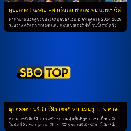
ชนะแมนยู ทำให้ทีมเขาสามารถขยับรั้งอันดับขึ้นมาอยู่ในอันดับที่
4 ของตารางการแข่งขัน ซึ่งการเป็นอันดับดีนี้ได้สร้างความยินดี
ดูบอลสด ! เอฟเอ คัพ คริสตัล พาเลซ พบ แมนฯ ซิตี้
ให้แก่แฟนคลับของทีม การทำนายฟุตบอลในอนาคต นอกจากนี้
17 พ.ค.68
“โรนัลโด้” ยังคงครองแชมป์นักกีฬารายได้มากสุดของ “ฟอร์บส์”
ทำนายผลบอลคู่ชิงชนะเลิศฟุตบอลเอฟเอ คัพ ฤดูกาล 2024-2025
อย่างต่อเนื่องมาเป็นเวลา 3 ปี ซึ่งมีผลทำให้เขาเป็นนักกีฬาที่โดด
ระหว่าง คริสตัล พาเลซ และ แมนเชสเตอร์ ซิตี้ วันนี้เรามีคู่ชิง
เด่นและมีผลงานที่น่าประทับใจในการแข่งขัน ในสรุป การ
ชนะเลิศที่น่าตื่นเต้นในฟุตบอลเอฟเอ คัพ ฤดูกาล 2024-2025
ทำนายฟุตบอลเอฟเอ […]
ระหว่าง คริสตัล พาเลซ และ แมนเชสเตอร์ ซิตี้ ที่จะถูกจัดขึ้นที่
สังเวียนเวมบลีย์ ในกรุงลอน คู่นี้เป็นการพบกันครั้งที่ 3 ในฤดูกาล
นี้ โดยทั้งสองทีมเคยพบกันก่อนหน้านี้ในลีก 2 นัด โดยทีมคริสตัล
พาเลซ ได้ชนะที่เซลเฮิร์ตส์ ปาร์ค 2-2 และแมนเชสเตอร์ ซิตี้ได้
ชนะที่เอติฮัด สเตเดี้ยม 5-2 ในคัดค้าน คริสตัล พาเลซ พบ แมน
เชสเตอร์ ซิตี้ เอฟเอ คัพ รอบชิงฯ 17 พ.ค.68 ที่สังเวียนเวมบลีย์ ทุก
คนกำลังรอคอยดูสิ่งที่น่าจะเกิดขึ้นในเกมนี้ ซึ่งสามารถติดตามได้
ทางช่องถ่ายทอดสด beIN SPORTS 3 ทำนายผลบอลในเกมนี้ไม่
ยากเลย […]
ดูบอลสด ! พรีเมียร์ลีก เชลซี พบ แมนยู 16 พ.ค.68
ฟุตบอลพรีเมียร์ลีก: เชลซี ประกาศลุ้นพื้นที่ยูฟ่า แชมเปี้ยนส์ลีก
ในนัดที่ 37 ของฤดูกาล 2024-2025 ของพรีเมียร์ลีก สโต๊คซิตี้ส
ตาร์เดอส์ อีกหนึ่งโอกาสสำคัญที่จะมาถึงเร็ว ๆ นี้เมื่อ “สิงห์บูลล์”