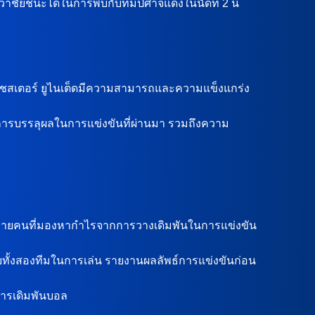
้าชัยชนะได้ในการพบกับทีมปีศาจแดงในนัดที่ 2 นี้
มนเชสเตอร์ ยูไนเต็ดมีความสามารถและความแข็งแกร่ง
การบรรลุผลในการแข่งขันที่ผ่านมา รวมถึงความ
นหลายคนที่มองหากำไรจากการวางเดิมพันในการแข่งขัน
ับทั้งสองทีมในการเล่น รายงานผลลัพธ์การแข่งขันก่อน
การเดิมพันบอล