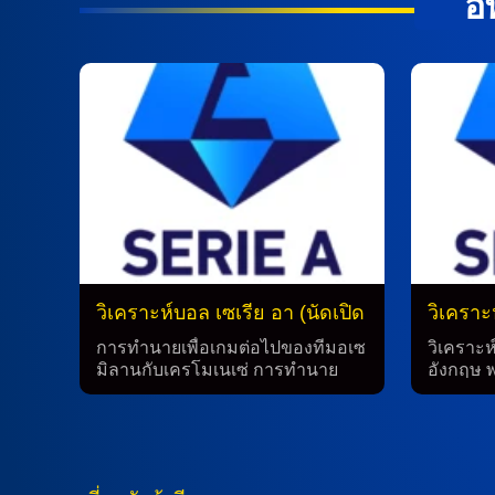
อ
วิเคราะห์บอล เซเรีย อา (นัดเปิด
วิเคราะ
ฤดูกาล) : เอซี มิลาน -vs- เครโม
ฤดูกาล)
การทำนายเพื่อเกมต่อไปของทีมอเซ
วิเคราะห
เนเซ่
มิลานกับเครโมเนเซ่ การทำนาย
อังกฤษ พ
สำหรับเกมต่อไป เมื่อมองย้อนไปที่
ในการทำ
ประวัติการพบกันก่อนหน้านี้ระหว่าง
ระหว่างท
อเซ มิลาน กับ เครโมเนเซ่ จะพบว่า
อังกฤษ ก
ทั้งสองทีมมีการแข่งขันกันอย่างเท่า
ประวัติศ
เทียม โดยมีการเสมอกันมากกว่า
สนใจ โ