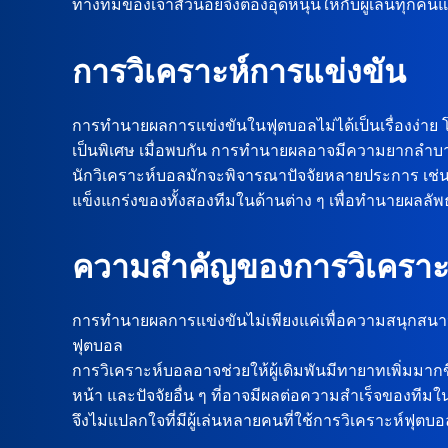
ทางทีมของเจ้าสัวน้อยจึงต้องอุดหนุนให้กับผู้เล่นทุก
การวิเคราะห์การแข่งขัน
การทำนายผลการแข่งขันในฟุตบอลไม่ได้เป็นเรื่องง่าย 
เป็นพิเศษ เมื่อพบกัน การทำนายผลอาจมีความยากลำบ
นักวิเคราะห์บอลมักจะพิจารณาปัจจัยหลายประการ เช่น
แข็งแกร่งของทั้งสองทีมในด้านต่าง ๆ เพื่อทำนายผลลัพ
ความสำคัญของการวิเคราะ
การทำนายผลการแข่งขันไม่เพียงแค่เพื่อความสนุกสนาน
ฟุตบอล
การวิเคราะห์บอลอาจช่วยให้ผู้เดิมพันมีทายาทเพิ่มมาก
หน้า และปัจจัยอื่น ๆ ที่อาจมีผลต่อความสำเร็จของทีมใน
จึงไม่แปลกใจที่มีผู้เล่นหลายคนที่ใช้การวิเคราะห์