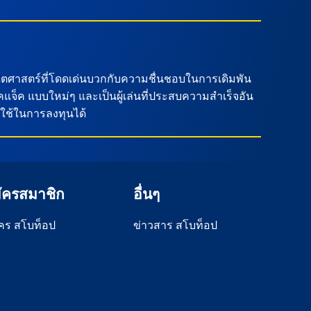
 –
เผชิญหน้าของทั้งสองทีมในปีล่าสุด
 1-6
ดังนี้: ประวัติการปะทะล่าสุด ในการ
โล่ 2
แข่งขันล่าสุดระหว่างทั้งสองทีม
นา
เอ๊าก์สบวร์ก และ ไฟรบวร์ก ได้เสร็จ
 ชนะ
สิ้นด้วยผลลัพธ์เสมอกัน 0-0 เป็นครั้ง
โปลี
แรกที่ทั้งสองทีมปะทะกันและไม่มี
ตศาสตร์ที่โดดเด่นบวกกับความชื่นชอบในการเดิมพัน
1 ซัส
การทำประตูของทั้งสองฝั่ง ดูย้อน
็ค แบบใหม่ๆ และเป็นผู้เล่นที่ประสบความสำเร็จอัน
…]
หลังไปถึงปี 24 ทีมไฟรบวร์ก และ
บใช้ในการลงทุนได้
ออกสบวร์ก มีโอกาสพบกันซึ่งได้
แสดงให้เห็นว่าทีมไฟรบวร์ก ได้ชนะ
เอ๊าก์สบวร์ก ด้วยคะแนน 3-1 และใน
ปี 24 ทีมเอ็กสบวร์ก จดีชนะไฟรบ
วร์ก ด้วยคะแนน 2-1 ในเกมที่สุด
เหนือ โดยวิเคราะห์การเล่นของทั้ง
ัครสมาชิก
อื่นๆ
สองทีมในเกมนี้ ทีมไฟรบวร์ก มี
ความแข็งแกร่งในระบบทีม และมี
คร สโบท็อป
ข่าวสาร สโบท็อป
วินัยในการเล่นรัชนีเอาก์สบวร์กที่ยัง
คงมีความสามารถในการเล่นรับ
อย่างดี และมีการเน้นการโต้กลับ
ของเกมอย่างชัดเจน ภาพรวมของ
ทั้งสองทีม ทีมเอ๊าก์สบวร์ก มีนโย
บายการเล่นที่เน้นการโต้กลับและ
การป้องกันที่เข้มงวย ในขณะที่ทีม