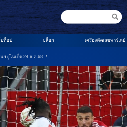
บท็อป
บล็อก
เครื่องคิดเลขพาร์เลย์
/
มนฯ ยูไนเต็ด 24 ส.ค.68