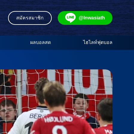
@lnwasiath
สมัครสมาชิก
ผลบอลสด
ไฮไลท์ฟุตบอล