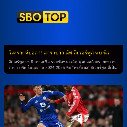
วิเคราะห์บอล !! คาราบาว คัพ ลิเวอร์พูล พบ นิว
คาสเซิ่ล 16 มี.ค.68
ลิเวอร์พูล vs นิวคาสเซิ่ล รอบชิงชนะเลิศ ฟุตบอลถ้วยรายการคา
ราบาว คัพ ในฤดูกาล 2024-2025 ทีม “หงส์แดง” ลิเวอร์พูล ที่เป็น
แชมป์เก่าและเคยคว้าแชมป์ได้ถึง 10 สมัย จะพบกับทีม “สาลิกา
ดง” นิวคาสเซิ่ลในรอบชิงชนะเลิศของฟุตบอลถ้วยรายการคารา
บาว คัพ ซึ่งเป็นครั้งที่ 3 ที่ทั้งสองทีมจะพบกันในการแข่งขันนี้
ความสำคัญของการแข่งขัน การแข่งขันรอบชิงชนะเลิศนี้เป็น
โอกาสที่ทีมทั้งสองจะต้องพิสูจน์ความสามารถและความแข็งแกร่ง
ของตัวเอง เพื่อที่จะได้เข้าสู่รอบชิงชนะเลิศและท้าทายเพื่อคว้า
แชมป์ได้ในปีนี้ สถิติการพบกัน ตั้งแต่การพบกันครั้งแรก ทั้งสองทีม
ได้พบกันทั้งหมด 5 นัด ซึ่งทีม “หงส์แดง” ลิเวอร์พูล ได้ชนะไป 4
ครั้ง และแพ้เพียงครั้งเดียว ทำให้ทีมนี้มีความเชื่อมั่นและมี
ประสิทธิภาพสูงในการต่อสู้กับทีม “สาลิกาดง” นิวคาสเซิ่ล การ