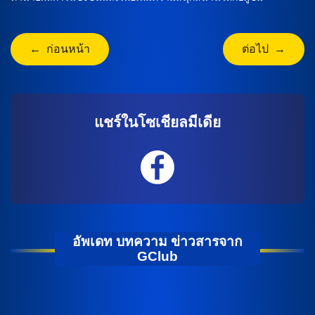
← ก่อนหน้า
ต่อไป →
แชร์ในโซเชียลมีเดีย
อัพเดท บทความ ข่าวสารจาก
GClub