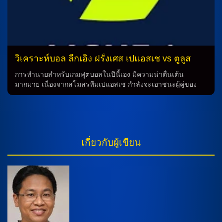
วิเคราะห์ตัวเลขก็เป็นส่วนสำคัญที่ช่วยให้เข้าใจแนวโน้มของเกม
สมัย กำลังมาเยือนเอติฮัดเพื่อเผชิญหน้ากับแชมป์ 7 สมัย ของ
อย่างชัดเจนมากยิ่งขึ้น […]
ฤดูกาลนี้ ซิตี้ ที่เพิงคว้าแชมป์ คาราบาว คัพ มาเร็วๆ นี้ ด้วยการ
ชนะ อาร์เซน่อล 2-0 และนิวคาสเซิ่ล 3-1 […]
วิเคราะห์บอล ลีกเอิง ฝรั่งเศส เปแอสเช vs ตูลูส
การทำนายสำหรับเกมฟุตบอลในปีนี้เอง มีความน่าตื่นเต้น
มากมาย เนื่องจากสโมสรทีมเปแอสเช กำลังจะเอาชนะผู้คู่ของ
พวกเขาในเกมที่จะมาถึงเร็ว ๆ นี้ โดยมีนักเตะหลายคนที่ใช้งาน
ไม่ได้จนถึงขณะนี้ แต่ก็ยังไม่สามารถระบุได้ว่าใครจะได้รับโอกาส
ในการแข่งขัน พร้อมตัวในทีม ทีมเปแอสเชจะมีสุดยอดนักเตะใน
ทีมให้เต็มที่ในเกมปีนี้ โดยมี อุสมาน เดมเบเล่ และ เดซิเร่ ดูเอ้ ที่
น่าจับตามองอย่างมาก เนื่องจากความสามารถของพวกเขาในการ
เกี่ยวกับผู้เขียน
ทำประตู ทั้งนี้ยังมี ควิช่า ควารัตสเคเลีย ที่มีศักยภาพในการช่วย
เพิ่มคะแนนให้ทีมด้วย อุบายกับบาดเจ็บ นอกจากนักเตะที่พร้อมตัว
ในทีม ยังมีนักเตะที่บาดเจ็บที่อาจจะไม่สามารถเข้าร่วมเกมได้ ซึ่ง
อาจมีผลกระทบต่อผลการแข่งขันของทีม อย่างไรก็ตาม ทีมมีนัก
เตะที่เริ่มมีฟอร์มอย่างดี เช่น ยานน์ จีโบโอ้ ที่มีศักยภาพที่ยอดเยี่ยม
ในการป้องกันประตู และ อารอน ดอนนัม ที่เป็นปีศาจในการกุศล
การทำนาย การทำนายสำหรับเกมนี้ค่อนข้างยาก เนื่องจากทั้งสอง
ทีมมีนักเตะที่มีคุณภาพสูงมาก และมีฝีมือที่ดี แต่จากการทำนาย